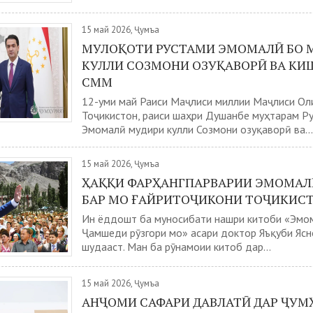
15 май 2026, Ҷумъа
МУЛОҚОТИ РУСТАМИ ЭМОМАЛӢ БО 
КУЛЛИ СОЗМОНИ ОЗУҚАВОРӢ ВА КИ
СММ
12-уми май Раиси Маҷлиси миллии Маҷлиси Ол
Тоҷикистон, раиси шаҳри Душанбе муҳтарам Р
Эмомалӣ мудири кулли Созмони озуқаворӣ ва...
15 май 2026, Ҷумъа
ҲАҚҚИ ФАРҲАНГПАРВАРИИ ЭМОМАЛ
БАР МО ҒАЙРИТОҶИКОНИ ТОҶИКИС
Ин ёддошт ба муносибати нашри китоби «Эмо
Ҷамшеди рӯзгори мо» асари доктор Яъқуби Яс
шудааст. Ман ба рӯнамоии китоб дар...
15 май 2026, Ҷумъа
АНҶОМИ САФАРИ ДАВЛАТӢ ДАР ҶУМ