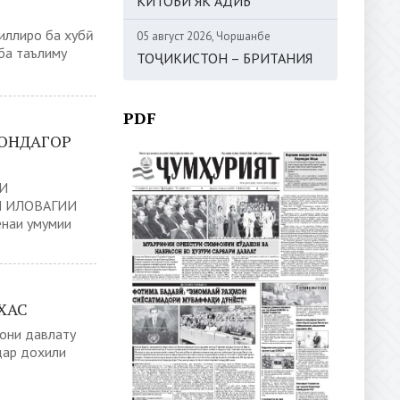
КИТОБИ ЯК АДИБ
иллиро ба хубӣ
05 август 2026, Чоршанбе
ба таълиму
ТОҶИКИСТОН – БРИТАНИЯ
PDF
МОНДАГОР
И
 ИЛОВАГИИ
наи умумии
ХАС
нони давлату
дар дохили