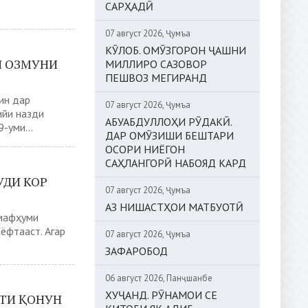
САРҲАДӢ
07 август 2026, Ҷумъа
КӮЛОБ. ОМӮЗГОРОН ҶАШНИ
И ОЗМУНИ
МИЛЛИРО САЗОВОР
ПЕШВОЗ МЕГИРАНД
ин дар
07 август 2026, Ҷумъа
ийи назди
АБУАБДУЛЛОҲИ РӮДАКӢ.
-уми...
ДАР ОМӮЗИШИ БЕШТАРИ
ОСОРИ НИЁГОН
САҲЛАНГОРӢ НАБОЯД КАРД
УДИ КОР
07 август 2026, Ҷумъа
АЗ НИШАСТҲОИ МАТБУОТӢ
 мафҳуми
ёфтааст. Агар
07 август 2026, Ҷумъа
ЗАФАРОБОД
06 август 2026, Панҷшанбе
ХУҶАНД. РӮНАМОИ СЕ
ЯТИ ҚОНУН