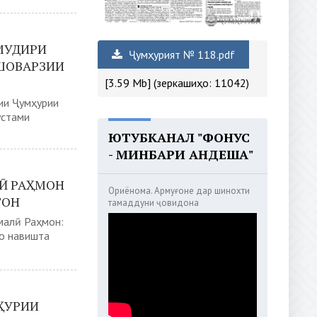
МУДИРИ
Ҷумҳурият № 118.pdf
ШОВАРЗИИ
[3.59 Mb] (зеркашиҳо: 11042)
ии Ҷумҳурии
устами
ЮТУБКАНАЛ "ФОНУС
- МИНБАРИ АНДЕША"
Ӣ РАҲМОН
Ориёнома. Армуғоне дар шинохти
ТОН
тамаддуни ҷовидона
малӣ Раҳмон:
но навишта
ҲУРИИ