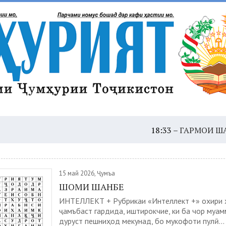
18:33 –
ГАРМОИ ШАДИД: ҲУШД
15 май 2026, Ҷумъа
ШОМИ ШАНБЕ
ИНТЕЛЛЕКТ + Рубрикаи «Интеллект +» охири 
ҷамъбаст гардида, иштирокчие, ки ба чор муа
дуруст пешниҳод мекунад, бо мукофоти пулӣ...