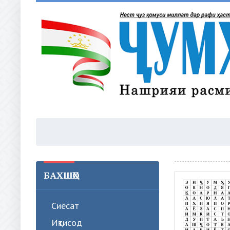
БАХШҲО
Сиёсат
Иқтисод