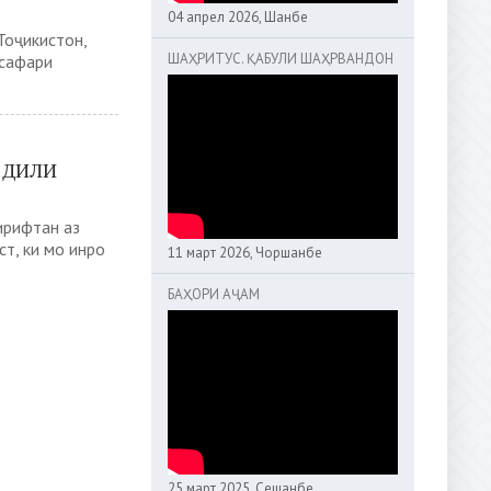
04 апрел 2026, Шанбе
Тоҷикистон,
ШАҲРИТУС. ҚАБУЛИ ШАҲРВАНДОН
сафари
 ДИЛИ
ирифтан аз
т, ки мо инро
11 март 2026, Чоршанбе
БАҲОРИ АҶАМ
25 март 2025, Сешанбе