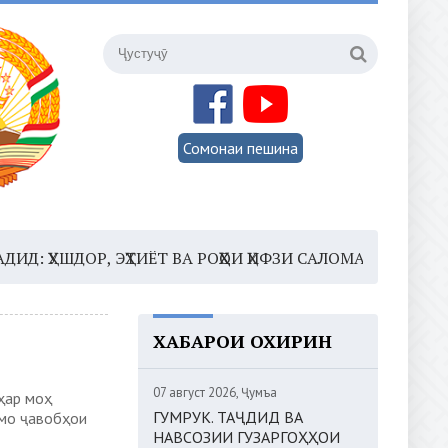
Сомонаи пешина
ОР, ЭҲТИЁТ ВА РОҲҲОИ ҲИФЗИ САЛОМАТӢ
16:35 –
ШО
ХАБАРҲОИ ОХИРИН
07 август 2026, Ҷумъа
ҳар моҳ
ГУМРУК. ТАҶДИД ВА
ммо ҷавобҳои
НАВСОЗИИ ГУЗАРГОҲҲОИ