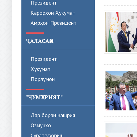
Президент
Қарорҳои Ҳукумат
Амрҳои Президент
ҶАЛАСАҲО
Президент
Ҳукумат
Порлумон
"ҶУМҲУРИЯТ"
Дар бораи нашрия
Озмунҳо
Суратгузориш