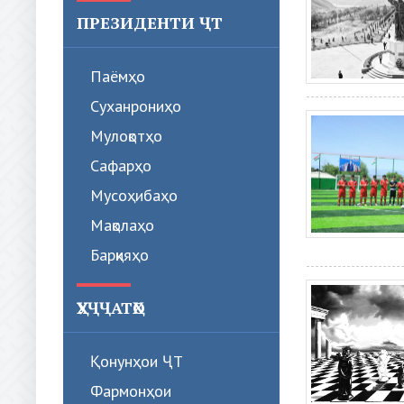
ПРЕЗИДЕНТИ ҶТ
Паёмҳо
Суханрониҳо
Мулоқотҳо
Сафарҳо
Мусоҳибаҳо
Мақолаҳо
Барқияҳо
ҲУҶҶАТҲО
Қонунҳои ҶТ
Фармонҳои