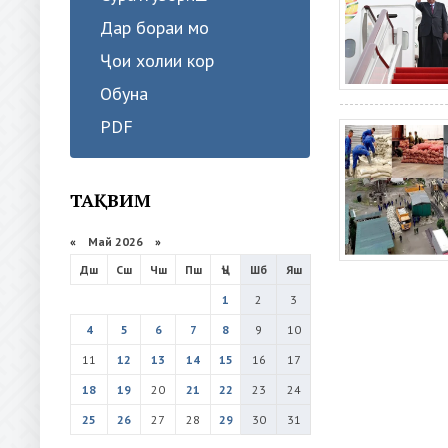
Дар бораи мо
Ҷои холии кор
Обуна
PDF
ТАҚВИМ
«
Май 2026
»
Дш
Сш
Чш
Пш
Ҷъ
Шб
Яш
1
2
3
4
5
6
7
8
9
10
11
12
13
14
15
16
17
18
19
20
21
22
23
24
25
26
27
28
29
30
31