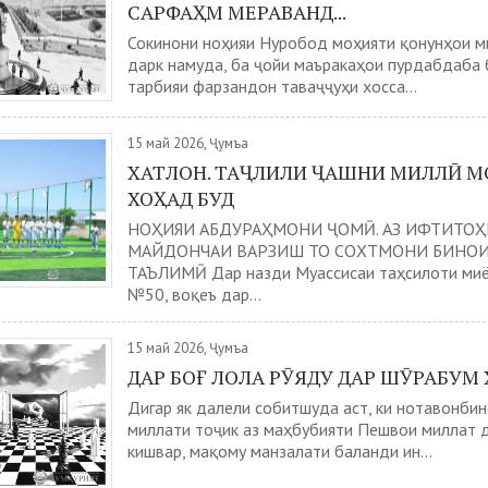
САРФАҲМ МЕРАВАНД...
Сокинони ноҳияи Нуробод моҳияти қонунҳои м
дарк намуда, ба ҷойи маъракаҳои пурдабдаба 
тарбияи фарзандон таваҷҷуҳи хосса...
15 май 2026, Ҷумъа
ХАТЛОН. ТАҶЛИЛИ ҶАШНИ МИЛЛӢ 
ХОҲАД БУД
НОҲИЯИ АБДУРАҲМОНИ ҶОМӢ. АЗ ИФТИТОҲ
МАЙДОНЧАИ ВАРЗИШ ТО СОХТМОНИ БИНОИ
ТАЪЛИМӢ Дар назди Муассисаи таҳсилоти миё
№50, воқеъ дар...
15 май 2026, Ҷумъа
ДАР БОҒ ЛОЛА РӮЯДУ ДАР ШӮРАБУМ 
Дигар як далели собитшуда аст, ки нотавонби
миллати тоҷик аз маҳбубияти Пешвои миллат 
кишвар, мақому манзалати баланди ин...