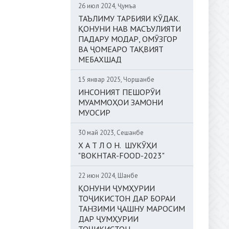
26 июл 2024, Ҷумъа
ТАЪЛИМУ ТАРБИЯИ КӮДАК.
ҚОНУНИ НАВ МАСЪУЛИЯТИ
ПАДАРУ МОДАР, ОМӮЗГОР
ВА ҶОМЕАРО ТАҚВИЯТ
МЕБАХШАД
15 январ 2025, Чоршанбе
ИНСОНИЯТ ПЕШОРӮИ
МУАММОҲОИ ЗАМОНИ
МУОСИР
30 май 2023, Сешанбе
Х А Т Л О Н. ШУКӮҲИ
"BOKHTAR-FOOD-2023"
22 июн 2024, Шанбе
ҚОНУНИ ҶУМҲУРИИ
ТОҶИКИСТОН ДАР БОРАИ
ТАНЗИМИ ҶАШНУ МАРОСИМ
ДАР ҶУМҲУРИИ
ТОҶИКИСТОН