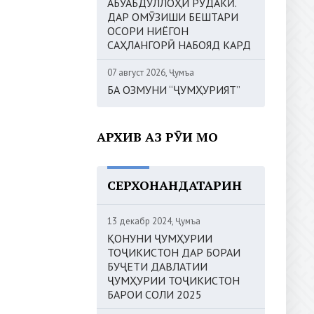
АБУАБДУЛЛОҲИ РӮДАКӢ.
ДАР ОМӮЗИШИ БЕШТАРИ
ОСОРИ НИЁГОН
САҲЛАНГОРӢ НАБОЯД КАРД
07 август 2026, Ҷумъа
БА ОЗМУНИ “ҶУМҲУРИЯТ”
АРХИВ АЗ РӮИ МОҲ
СЕРХОНАНДАТАРИН
13 декабр 2024, Ҷумъа
ҚОНУНИ ҶУМҲУРИИ
ТОҶИКИСТОН ДАР БОРАИ
БУҶЕТИ ДАВЛАТИИ
ҶУМҲУРИИ ТОҶИКИСТОН
БАРОИ СОЛИ 2025