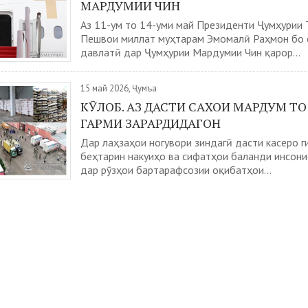
МАРДУМИИ ЧИН
Аз 11-ум то 14-уми май Президенти Ҷумҳурии 
Пешвои миллат муҳтарам Эмомалӣ Раҳмон бо 
давлатӣ дар Ҷумҳурии Мардумии Чин қарор...
15 май 2026, Ҷумъа
КӮЛОБ. АЗ ДАСТИ САХОИ МАРДУМ ТО
ГАРМИ ЗАРАРДИДАГОН
Дар лаҳзаҳои ногувори зиндагӣ дасти касеро г
беҳтарин накуиҳо ва сифатҳои баланди инсонис
дар рӯзҳои бартарафсозии оқибатҳои...