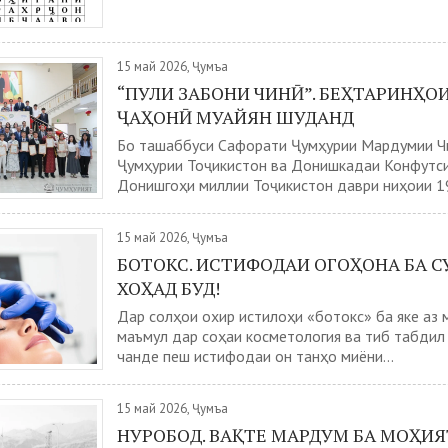
15 май 2026, Ҷумъа
“ПУЛИ ЗАБОНИ ЧИНӢ”. БЕҲТАРИНҲО
ҶАҲОНӢ МУАЙЯН ШУДАНД
Бо ташаббуси Сафорати Ҷумҳурии Мардумии Ч
Ҷумҳурии Тоҷикистон ва Донишкадаи Конфутс
Донишгоҳи миллии Тоҷикистон даври ниҳоии 19
15 май 2026, Ҷумъа
БОТОКС. ИСТИФОДАИ ОГОҲОНА БА С
ХОҲАД БУД!
Дар солҳои охир истилоҳи «ботокс» ба яке аз
маъмул дар соҳаи косметология ва тиб табдил 
чанде пеш истифодаи он танҳо миёни...
15 май 2026, Ҷумъа
НУРОБОД. ВАҚТЕ МАРДУМ БА МОҲИ