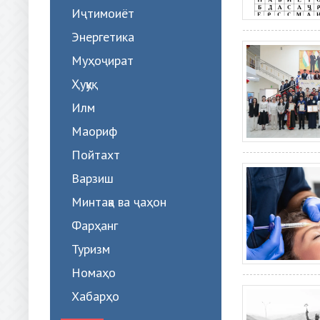
Иҷтимоиёт
Энергетика
Муҳоҷират
Ҳуқуқ
Илм
Маориф
Пойтахт
Варзиш
Минтақа ва ҷаҳон
Фарҳанг
Туризм
Номаҳо
Хабарҳо