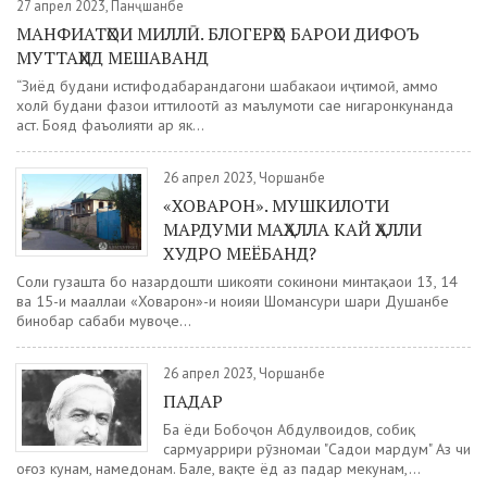
27 апрел 2023, Панҷшанбе
МАНФИАТҲОИ МИЛЛӢ. БЛОГЕРҲО БАРОИ ДИФОЪ
МУТТАҲИД МЕШАВАНД
“Зиёд будани истифодабарандагони шабакаҳои иҷтимоӣ, аммо
холӣ будани фазои иттилоотӣ аз маълумоти саҳеҳ нигаронкунанда
аст. Бояд фаъолияти ҳар як...
26 апрел 2023, Чоршанбе
«ХОВАРОН». МУШКИЛОТИ
МАРДУМИ МАҲАЛЛА КАЙ ҲАЛЛИ
ХУДРО МЕЁБАНД?
Соли гузашта бо назардошти шикояти сокинони минтақаҳои 13, 14
ва 15-и маҳаллаи «Ховарон»-и ноҳияи Шоҳмансури шаҳри Душанбе
бинобар сабаби мувоҷеҳ...
26 апрел 2023, Чоршанбе
ПАДАР
Ба ёди Бобоҷон Абдулвоҳидов, собиқ
сармуҳаррири рӯзномаи "Садои мардум" Аз чи
оғоз кунам, намедонам. Бале, вақте ёд аз падар мекунам,...