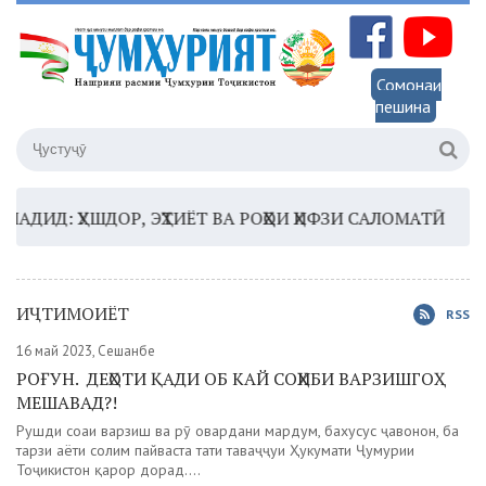
Сомонаи
пешина
: ҲУШДОР, ЭҲТИЁТ ВА РОҲҲОИ ҲИФЗИ САЛОМАТӢ
16:35
ИҶТИМОИЁТ
RSS
16 май 2023, Сешанбе
РОҒУН. ДЕҲОТИ ҚАДИ ОБ КАЙ СОҲИБИ ВАРЗИШГОҲ
МЕШАВАД?!
Рушди соҳаи варзиш ва рӯ овардани мардум, бахусус ҷавонон, ба
тарзи ҳаёти солим пайваста таҳти таваҷҷуҳи Ҳукумати Ҷумҳурии
Тоҷикистон қарор дорад....