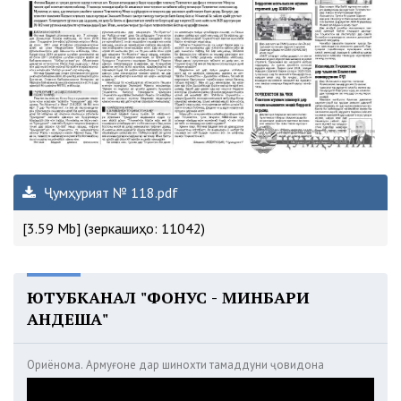
Ҷумҳурият № 118.pdf
[3.59 Mb] (зеркашиҳо: 11042)
ЮТУБКАНАЛ "ФОНУС - МИНБАРИ
АНДЕША"
Ориёнома. Армуғоне дар шинохти тамаддуни ҷовидона