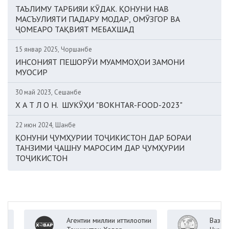
ТАЪЛИМУ ТАРБИЯИ КӮДАК. ҚОНУНИ НАВ
МАСЪУЛИЯТИ ПАДАРУ МОДАР, ОМӮЗГОР ВА
ҶОМЕАРО ТАҚВИЯТ МЕБАХШАД
15 январ 2025, Чоршанбе
ИНСОНИЯТ ПЕШОРӮИ МУАММОҲОИ ЗАМОНИ
МУОСИР
30 май 2023, Сешанбе
Х А Т Л О Н. ШУКӮҲИ "BOKHTAR-FOOD-2023"
22 июн 2024, Шанбе
ҚОНУНИ ҶУМҲУРИИ ТОҶИКИСТОН ДАР БОРАИ
ТАНЗИМИ ҶАШНУ МАРОСИМ ДАР ҶУМҲУРИИ
ТОҶИКИСТОН
Агентии миллии иттилоотии
Вазорати кор