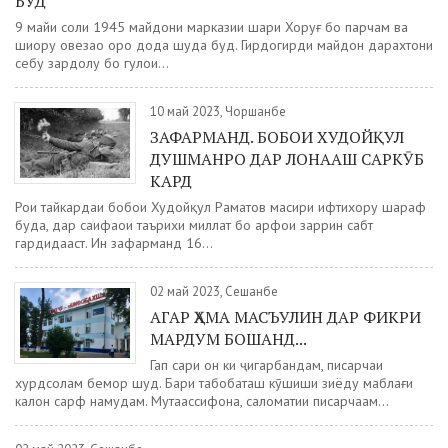
БУД
9 майи соли 1945 майдони марказии шаҳри Хоруғ бо парчам ва
шиору овезаҳо оро дода шуда буд. Гирдогирди майдон дарахтони
себу зардолу бо гулҳои...
10 май 2023, Чоршанбе
ЗАФАРМАНД. БОБОИ ХУДОЙҚУЛ
ДУШМАНРО ДАР ЛОНААШ САРКӮБ
КАРД
Роҳи тайкардаи бобои Худойқул Раҳматов масири ифтихору шараф
буда, дар саҳифаҳои таърихи миллат бо ҳарфҳои заррин сабт
гардидааст. Ин зафарманд 16...
02 май 2023, Сешанбе
АГАР ҲАМА МАСЪУЛИН ДАР ФИКРИ
МАРДУМ БОШАНД...
Гап сари он ки ҷигарбандам, писарчаи
хурдсолам бемор шуд. Баҳри табобаташ кӯшиши зиёду маблағи
калон сарф намудам. Мутаассифона, саломатии писарчаам...