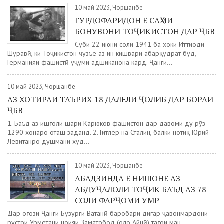
10 май 2023, Чоршанбе
ГУРДОФАРИДОН Ё САҲМИ
БОНУВОНИ ТОҶИКИСТОН ДАР ҶБВ
Субҳи 22 июни соли 1941 ба хоки Иттиҳоди
Шуравӣ, ки Тоҷикистон ҷузъе аз ин кишвари абарқудрат буд,
Германияи фашистӣ ҳуҷуми аҳдшиканона кард. Ҷанги...
10 май 2023, Чоршанбе
АЗ ХОТИРАИ ТАЪРИХ 18 ДАЛЕЛИ ҶОЛИБ ДАР БОРАИ
ҶБВ
1. Баъд аз ишғоли шаҳри Карюков фашистон дар давоми ду рӯз
1290 хонаро оташ заданд. 2. Гитлер на Сталин, балки нотиқ Юрий
Левитанро душмани худ...
10 май 2023, Чоршанбе
АБАДЗИНДА Ё НИШОНЕ АЗ
АБДУҶАЛОЛИ ТОҶИК БАЪД АЗ 78
СОЛИ ФАРҶОМИ УМР
Дар оғози Ҷанги Бузурги Ватанӣ баробари дигар ҷавонмардони
рустои Урметани ноҳияи Заҳматобод (ҳоло Айнӣ) тағои ман