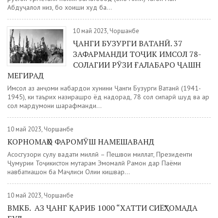
Абдуҷалол низ, бо хоҳиши худ ба...
10 май 2023, Чоршанбе
ҶАНГИ БУЗУРГИ ВАТАНӢ. 37
ЗАФАРМАНДИ ТОҶИК ИМСОЛ 78-
СОЛАГИИ РӮЗИ ҒАЛАБАРО ҶАШН
МЕГИРАД
Имсол аз анҷоми набардҳои хунини Ҷанги Бузурги Ватанӣ (1941-
1945), ки таърих назирашро ёд надорад, 78 сол сипарӣ шуд ва ҳар
сол мардумони шарафманди...
10 май 2023, Чоршанбе
КОРНОМАҲО ФАРОМӮШ НАМЕШАВАНД
Асосгузори сулҳу ваҳдати миллӣ – Пешвои миллат, Президенти
Ҷумҳурии Тоҷикистон муҳтарам Эмомалӣ Раҳмон дар Паёми
навбатиашон ба Маҷлиси Олии кишвар...
10 май 2023, Чоршанбе
ВМКБ. АЗ ҶАНГ ҚАРИБ 1000 “ХАТТИ СИЁҲ” ОМАДА