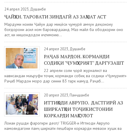
24 апрел 2023, Душанбе
ҶАЙҲУН. ТАРОВАТИ ЗИНДАГӢ АЗ ЗАҲМАТ АСТ
Мардуми ноҳияи Ҷайҳун дар миқёси ҷумҳурӣ ҳамчун деҳқонону
боғдорони асил ном баровардаанд. Маҳз майл ба ободкории онҳо
аст, ки нишондодҳои иҷтимоию...
24 апрел 2023, Душанбе
РАҶАБ МАРДОН. КОРМАНДИ
СОДИҚИ "ҶУМҲУРИЯТ" ДАРГУЗАШТ
22 апрели соли ҷорӣ журналист ва
нависандаи маъруфи тоҷик, корманди собиқ ва содиқи «Ҷумҳурият»
Раҷаб Мардон моро дар синни 83 тарк намуд. Раҷаб...
20 апрел 2023, Панҷшанбе
ИТТИҲОДИ АВРУПО. ДАСТГИРӢ АЗ
ШИРКАТҲОИ ТОҶИКИСТОНИИ
КОРКАРДИ МАҲСУЛОТ
Лоиҳаи рушди фарогири деҳот/ TRIGGER-и Иттиҳоди Аврупо
намояндагони панҷ ширкати пешбари коркарди меваҳои хушк ва