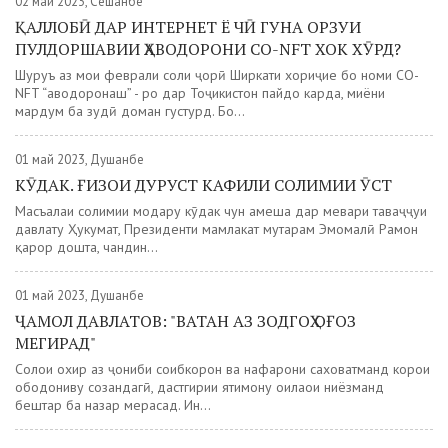
02 май 2023, Сешанбе
ҚАЛЛОБӢ ДАР ИНТЕРНЕТ Ё ЧӢ ГУНА ОРЗУИ
ПУЛДОРШАВИИ ҲАВОДОРОНИ CO-NFT ХОК ХӮРД?
Шуруъ аз моҳи феврали соли ҷорӣ Ширкати хориҷие бо номи CO-
NFT “ҳаводоронаш” - ро дар Тоҷикистон пайдо карда, миёни
мардум ба зудӣ доман густурд. Бо...
01 май 2023, Душанбе
КӮДАК. ҒИЗОИ ДУРУСТ КАФИЛИ СОЛИМИИ ӮСТ
Масъалаи солимии модару кӯдак чун ҳамеша дар меҳвари таваҷҷуҳи
давлату Ҳукумат, Президенти мамлакат муҳтарам Эмомалӣ Раҳмон
қарор дошта, чандин...
01 май 2023, Душанбе
ҶАМОЛ ДАВЛАТОВ: "ВАТАН АЗ ЗОДГОҲ ОҒОЗ
МЕГИРАД"
Солҳои охир аз ҷониби соҳибкорон ва нафарони саховатманд корҳои
ободониву созандагӣ, дастгирии ятимону оилаҳои ниёзманд
бештар ба назар мерасад. Ин...