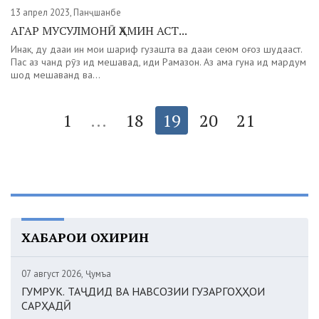
13 апрел 2023, Панҷшанбе
АГАР МУСУЛМОНӢ ҲАМИН АСТ...
Инак, ду даҳаи ин моҳи шариф гузашта ва даҳаи сеюм оғоз шудааст.
Пас аз чанд рӯз ид мешавад, иди Рамазон. Аз ҳама гуна ид мардум
шод мешаванд ва...
1
...
18
19
20
21
ХАБАРҲОИ ОХИРИН
07 август 2026, Ҷумъа
ГУМРУК. ТАҶДИД ВА НАВСОЗИИ ГУЗАРГОҲҲОИ
САРҲАДӢ