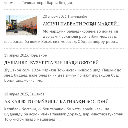
чормағзи Тоҷикистонро барои боздид...
20 апрел 2023, Панҷшанбе
АКНУН НАВБАТИ РОҲҲОИ МАҲАЛЛӢ...
Мо мардуми баландиқболем, ҳар лоиҳае, ки
дар самти сохтмони роҳҳо татбиқ мешавад,
шафоаташ ба ноҳияи Восеъ низ, мерасад. Ободии шоҳроҳу роҳҳои...
19 апрел 2023, Чоршанбе
ДУШАНБЕ. БУЗУРГТАРИН ШАҲРИ ОФТОБӢ
Душанбе соли 1924 маркази Тоҷикистон интихоб шуд. Пешниҳодҳо
зиёд буданд, вале ояндаи ин деҳа ҳамчун пойтахт дурахшон буд.
Боиси шодмонист, ки...
18 апрел 2023, Сешанбе
АЗ КАШФ ТО ОМӮЗИШИ КАТИБАҲОИ БОСТОНӢ
Катибаҳои бостонӣ, ки бештарашон бо хатти арабӣ навишта
шудаанду ба асрҳои миёна тааллуқ доранд, дар манотиқи гуногуни
Тоҷикистон пайдо мешаванд....