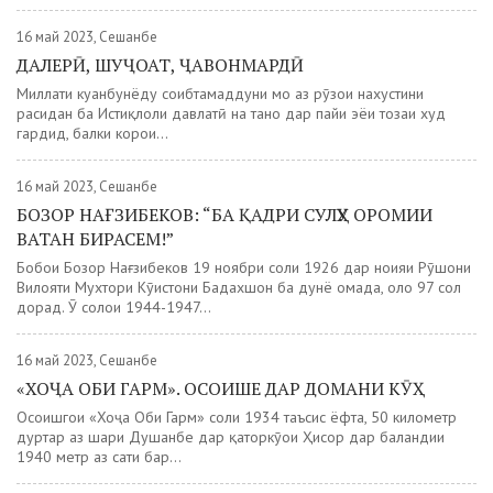
16 май 2023, Сешанбе
ДАЛЕРӢ, ШУҶОАТ, ҶАВОНМАРДӢ
Миллати куҳанбунёду соҳибтамаддуни мо аз рӯзҳои нахустини
расидан ба Истиқлоли давлатӣ на танҳо дар пайи эҳёи тозаи худ
гардид, балки корҳои...
16 май 2023, Сешанбе
БОЗОР НАҒЗИБЕКОВ: “БА ҚАДРИ СУЛҲУ ОРОМИИ
ВАТАН БИРАСЕМ!”
Бобои Бозор Нағзибеков 19 ноябри соли 1926 дар ноҳияи Рӯшони
Вилояти Мухтори Кӯҳистони Бадахшон ба дунё омада, ҳоло 97 сол
дорад. Ӯ солҳои 1944-1947...
16 май 2023, Сешанбе
«ХОҶА ОБИ ГАРМ». ОСОИШЕ ДАР ДОМАНИ КӮҲ
Осоишгоҳи «Хоҷа Оби Гарм» соли 1934 таъсис ёфта, 50 километр
дуртар аз шаҳри Душанбе дар қаторкӯҳҳои Ҳисор дар баландии
1940 метр аз сатҳи баҳр...