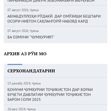
ГАНҶИНАҲОИ ДИЁРИ ЗЕБОМАНЗАРИ БАЛҶУВОН
07 август 2026, Ҷумъа
АБУАБДУЛЛОҲИ РӮДАКӢ. ДАР ОМӮЗИШИ БЕШТАРИ
ОСОРИ НИЁГОН САҲЛАНГОРӢ НАБОЯД КАРД
07 август 2026, Ҷумъа
БА ОЗМУНИ “ҶУМҲУРИЯТ”
АРХИВ АЗ РӮИ МОҲ
СЕРХОНАНДАТАРИН
13 декабр 2024, Ҷумъа
ҚОНУНИ ҶУМҲУРИИ ТОҶИКИСТОН ДАР БОРАИ
БУҶЕТИ ДАВЛАТИИ ҶУМҲУРИИ ТОҶИКИСТОН
БАРОИ СОЛИ 2025
26 июл 2024, Ҷумъа