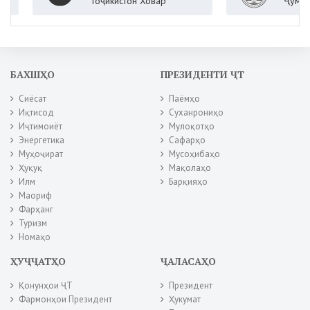
Тоҷикистон Ховар
Ҷумҳурии Тоҷ
БАХШҲО
ПРЕЗИДЕНТИ ҶТ
Сиёсат
Паёмҳо
Иқтисод
Суханрониҳо
Иҷтимоиёт
Мулоқотҳо
Энергетика
Сафарҳо
Муҳоҷират
Мусоҳибаҳо
Ҳуқуқ
Мақолаҳо
Илм
Барқияҳо
Маориф
Фарҳанг
Туризм
Номаҳо
ҲУҶҶАТҲО
ҶАЛАСАҲО
Қонунҳои ҶТ
Президент
Фармонҳои Президент
Ҳукумат