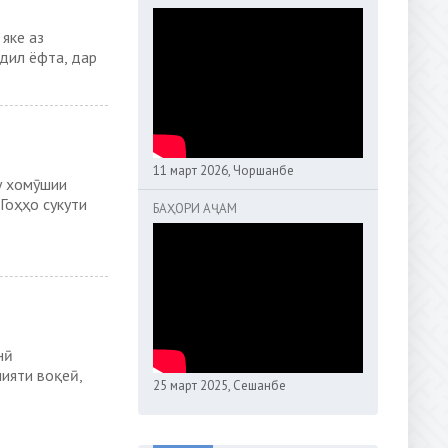
яке аз
дил ёфта, дар
11 март 2026, Чоршанбе
у хомӯшии
Гоҳҳо сукути
БАҲОРИ АҶАМ
нӣ
ияти воқеӣ,
25 март 2025, Сешанбе