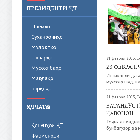
ПРЕЗИДЕНТИ ҶТ
Паёмҳо
Суханрониҳо
Мулоқотҳо
Сафарҳо
21 феврал 2023, 
23 ФЕВРАЛ.
Мусоҳибаҳо
Истиқлоли дав
Мақолаҳо
муяссар шуд, в
Барқияҳо
21 феврал 2023, 
ВАТАНДӮСТ
ҲУҶҶАТҲО
ҶАВОНОН
Тоҷик аз қадим
Қонунҳои ҶТ
бунёдгузор ва 
Фармонҳои