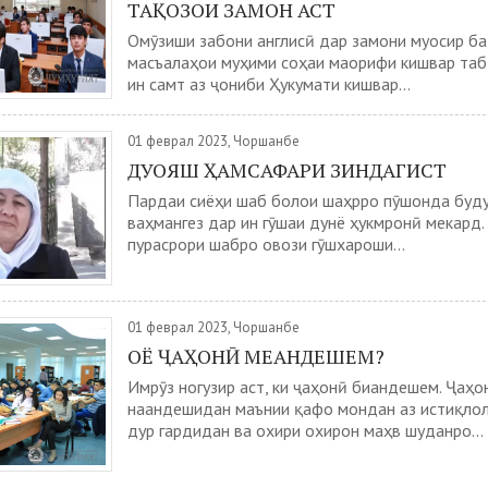
ТАҚОЗОИ ЗАМОН АСТ
Омӯзиши забони англисӣ дар замони муосир ба 
масъалаҳои муҳими соҳаи маорифи кишвар таб
ин самт аз ҷониби Ҳукумати кишвар...
01 феврал 2023, Чоршанбе
ДУОЯШ ҲАМСАФАРИ ЗИНДАГИСТ
Пардаи сиёҳи шаб болои шаҳрро пӯшонда буд
ваҳмангез дар ин гӯшаи дунё ҳукмронӣ мекард. 
пурасрори шабро овози гӯшхароши...
01 феврал 2023, Чоршанбе
ОЁ ҶАҲОНӢ МЕАНДЕШЕМ?
Имрӯз ногузир аст, ки ҷаҳонӣ биандешем. Ҷаҳо
наандешидан маънии қафо мондан аз истиқлол
дур гардидан ва охири охирон маҳв шуданро...