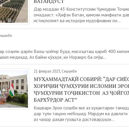
ВАТАНДӮСТ
Дар моддаи 43 Конститутсияи Ҷумҳурии Тоҷик
омадааст: «Ҳифзи Ватан, ҳимояи манфиати дав
истиқлолият ва иқтидори мудофиавии он...
Сешанбе
ар соҳили дарёи Вахш ҷойгир буда, масоҳаташ қариб 400 кило
кил медиҳад. Аз байни кӯҳҳое, ки Норакро ба оғӯш...
21 феврал 2023, Сешанбе
МУҲАММАДТАҚӢ СОБИРӢ: “ДАР СИЁ
ХОРИҶИИ ҶУМҲУРИИ ИСЛОМИИ ЭРО
ҶУМҲУРИИ ТОҶИКИСТОН АЗ ҶОЙГО
БАРХӮРДОР АСТ”
Кишвари Эрон соҳиби яке аз куҳантарин тама
дар тули таърих мебошад. Мардум ва давлати
аз чаҳор даҳаи гузашта дастовардҳои...