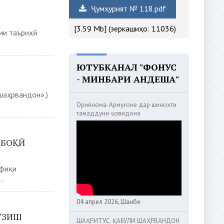
Ҷумҳурият № 118.pdf
[3.59 Mb] (зеркашиҳо: 11036)
ми таърихӣ
ЮТУБКАНАЛ "ФОНУС
- МИНБАРИ АНДЕША"
шаҳрвандон».)
Ориёнома. Армуғоне дар шинохти
тамаддуни ҷовидона
 БОҚӢ
офиқи
..
04 апрел 2026, Шанбе
ӮЗИШ
ШАҲРИТУС. ҚАБУЛИ ШАҲРВАНДОН