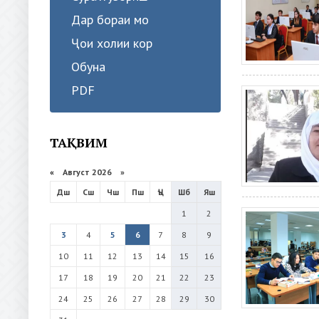
Дар бораи мо
Ҷои холии кор
Обуна
PDF
ТАҚВИМ
«
Август 2026 »
Дш
Сш
Чш
Пш
Ҷъ
Шб
Яш
1
2
3
4
5
6
7
8
9
10
11
12
13
14
15
16
17
18
19
20
21
22
23
24
25
26
27
28
29
30