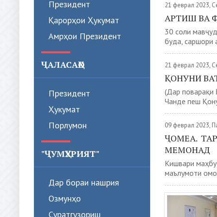
Президент
21 феврал 2023, 
АРТИШ ВА 
Қарорҳои Ҳукумат
30 соли мавҷуд
Амрҳои Президент
буда, саршори 
ҶАЛАСАҲО
21 феврал 2023, 
ҚОНУНИ ВАТ
(Дар поварақи 
Президент
Чанде пеш Қону
Ҳукумат
Порлумон
09 феврал 2023, 
ҶОМЕА. ТА
МЕМОНАД
"ҶУМҲУРИЯТ"
Кишвари маҳбу
маълумоти омор
Дар бораи нашрия
Озмунҳо
Суратгузориш