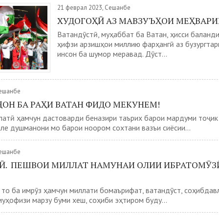
21 феврал 2023, Сешанбе
ХУДОГОҲӢ АЗ МАВЗУЪҲОИ МЕҲВАР
Ватандӯстӣ, муҳаббат ба Ватан, ҳисси баланд
ҳифзи арзишҳои миллию фарҳангӣ аз бузургтар
инсон ба шумор меравад. Дӯст...
Сешанбе
 ҶОН БА РАҲИ ВАТАН ФИДО МЕКУНЕМ!
латӣ ҳамчун дастоварди беназири таърих барои мардуми тоҷик
але душманони мо барои ноором сохтани вазъи сиёсии...
Сешанбе
Ӣ. ПЕШВОИ МИЛЛАТ НАМУНАИ ОЛИИ ИБРАТОМӮЗ
 то ба имрӯз ҳамчун миллати бомаърифат, ватандӯст, соҳибдав
муҳофизи марзу буми хеш, соҳиби эҳтиром буду...