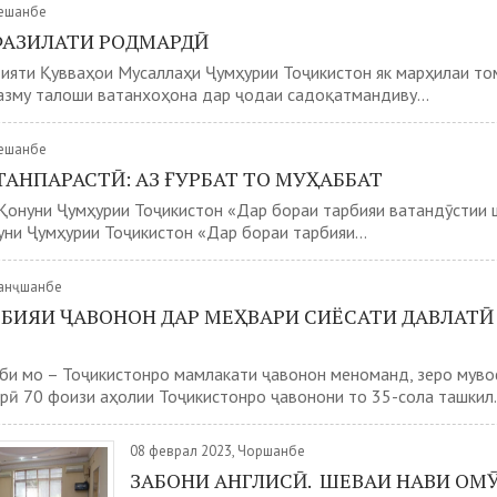
Сешанбе
ФАЗИЛАТИ РОДМАРДӢ
ияти Қувваҳои Мусаллаҳи Ҷумҳурии Тоҷикистон як марҳилаи то
азму талоши ватанхоҳона дар ҷодаи садоқатмандиву...
Сешанбе
АНПАРАСТӢ: АЗ ҒУРБАТ ТО МУҲАББАТ
Қонуни Ҷумҳурии Тоҷикистон «Дар бораи тарбияи ватандӯстии 
ни Ҷумҳурии Тоҷикистон «Дар бораи тарбияи...
Панҷшанбе
РБИЯИ ҶАВОНОН ДАР МЕҲВАРИ СИЁСАТИ ДАВЛАТӢ
би мо – Тоҷикистонро мамлакати ҷавонон меноманд, зеро мув
ӣ 70 фоизи аҳолии Тоҷикистонро ҷавонони то 35-сола ташкил.
08 феврал 2023, Чоршанбе
ЗАБОНИ АНГЛИСӢ. ШЕВАИ НАВИ ОМ