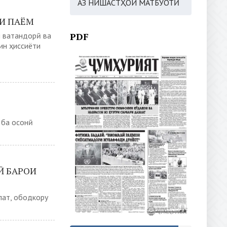
АЗ НИШАСТҲОИ МАТБУОТӢ
ИИ ПАЁМ
и ватандорӣ ва
PDF
ин ҳиссиёти
 ба осонӣ
Ӣ БАРОИ
лат, ободкору