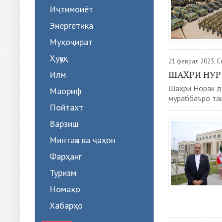
Иҷтимоиёт
Энергетика
Муҳоҷират
Ҳуқуқ
21 феврал 2023, 
ШАҲРИ НУР
Илм
Шаҳри Норак д
Маориф
мураббаъро таш
Пойтахт
Варзиш
Минтақа ва ҷаҳон
Фарҳанг
Туризм
Номаҳо
Хабарҳо