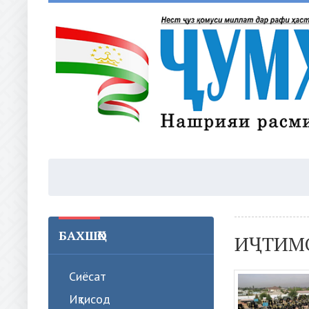
БАХШҲО
ИҶТИМ
Сиёсат
Иқтисод