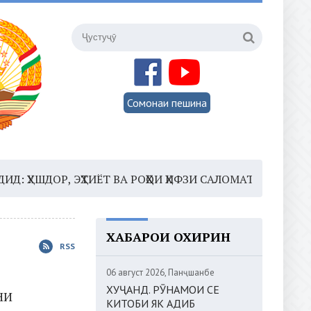
Сомонаи пешина
Р, ЭҲТИЁТ ВА РОҲҲОИ ҲИФЗИ САЛОМАТӢ
16:35 –
ШОМ
ХАБАРҲОИ ОХИРИН
RSS
06 август 2026, Панҷшанбе
ХУҶАНД. РӮНАМОИ СЕ
НИ
КИТОБИ ЯК АДИБ