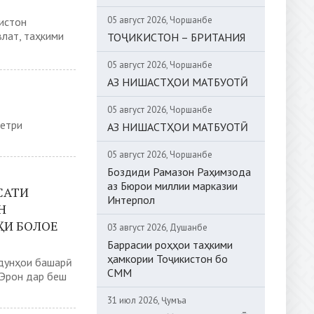
05 август 2026, Чоршанбе
истон
лат, таҳкими
ТОҶИКИСТОН – БРИТАНИЯ
05 август 2026, Чоршанбе
АЗ НИШАСТҲОИ МАТБУОТӢ
05 август 2026, Чоршанбе
метри
АЗ НИШАСТҲОИ МАТБУОТӢ
05 август 2026, Чоршанбе
Боздиди Рамазон Раҳимзода
аз Бюрои миллии марказии
САТИ
Интерпол
Н
ҲИ БОЛОЕ
03 август 2026, Душанбе
Баррасии роҳҳои таҳкими
ҳамкории Тоҷикистон бо
ддунҳои башарӣ
СММ
 Эрон дар беш
31 июл 2026, Ҷумъа