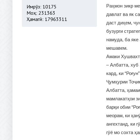
Раҳмон зикр ме
Имрӯз: 10175
Моҳ: 231363
давлат ва як с
Ҳамагӣ: 17963311
даст диҳем, чу
бузурги страте
намуда, ба яке
мешавем.
Амаки Хушвахт 
– Албатта, хуб
кард, ки “Роғун
Ҷумҳурии Тоҷик
Албатта, ҳамаи
мамлакатҳои зи
барқи обии “Ро
меорам, ки ҳан
ангехтанд, ки 
гӯё мо сохта ҳ