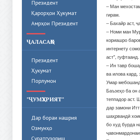
Президент
– Ман мехостам
Қарорҳои Ҳукумат
гирам.
Амрҳои Президент
– Бахайр аст, ҷ
– Номи ман Мур
кориашро баров
ҶАЛАСАҲО
интернету сомо
аст”, гуфтаанд
Президент
– Ин тавр боша
Ҳукумат
ва илова кард,
Порлумон
Умар мебошанд.
Баъзеҳо ба он 
"ҶУМҲУРИЯТ"
теппадор аст. 
дар замони Итт
шаҳрвандӣ хоин
Дар бораи нашрия
бо худ бурда н
Озмунҳо
ҷавонмардонаи
Суратгузориш