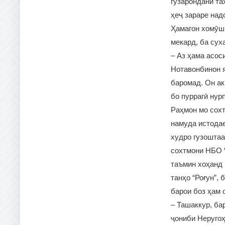
гузарондани та
ҳеҷ зараре над
Ҳамагон хомӯш 
мекард, ба сух
– Аз ҳама асос
Нотавонбинон я
баромад. Он ак
бо пуррагӣ ну
Раҳмон мо сохт
намуда истодае
худро гузоштаа
сохтмони НБО “
таъмин хоҳанд 
танҳо “Роғун”,
барои боз ҳам 
– Ташаккур, ба
ҷониби Неругоҳ