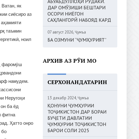
АБУАБДУЛЛОҲИ РӮДАКӢ.
 Ватан, як
ДАР ОМӮЗИШИ БЕШТАРИ
ОСОРИ НИЁГОН
кии сиёсиро аз
САҲЛАНГОРӢ НАБОЯД КАРД
к аҳамияти
арқ таъмин
07 август 2026, Ҷумъа
ергетикӣ, ноил
БА ОЗМУНИ “ҶУМҲУРИЯТ”
АРХИВ АЗ РӮИ МОҲ
яд фаромӯш
аҳрвандони
СЕРХОНАНДАТАРИН
сарф намудем.
хассисони
ни Неругоҳи
13 декабр 2024, Ҷумъа
ҚОНУНИ ҶУМҲУРИИ
 он ба ёд
ТОҶИКИСТОН ДАР БОРАИ
ӣ фитна
БУҶЕТИ ДАВЛАТИИ
рад. Ҳатто онро
ҶУМҲУРИИ ТОҶИКИСТОН
БАРОИ СОЛИ 2025
 бо