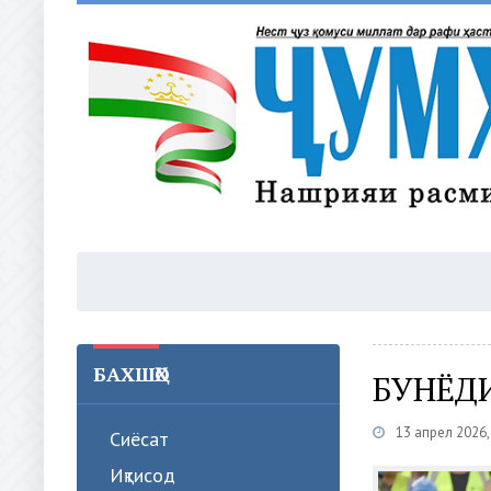
БАХШҲО
БУНЁДИ
13 апрел 2026
Сиёсат
Иқтисод