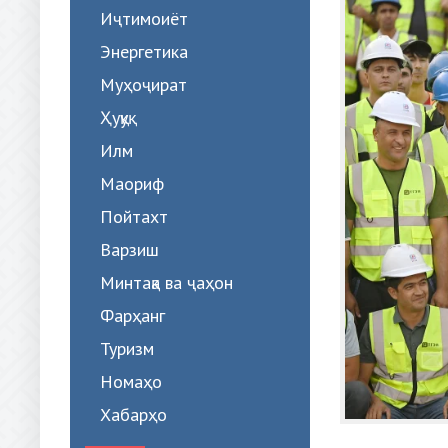
Иҷтимоиёт
Энергетика
Муҳоҷират
Ҳуқуқ
Илм
Маориф
Пойтахт
Варзиш
Минтақа ва ҷаҳон
Фарҳанг
Туризм
Номаҳо
Хабарҳо