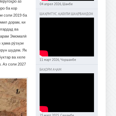
еругоҳро аз
04 апрел 2026, Шанбе
шро ба кор
ШАҲРИТУС. ҚАБУЛИ ШАҲРВАНДОН
и соли 2019 ба
омил дорам, ки
егардад ва
ҳтарам Эмомалӣ
 ҳама рӯзҳои
берун шудем. Як
буктар ва хеле
11 март 2026, Чоршанбе
. Аз соли 2027
БАҲОРИ АҶАМ
25 март 2025, Сешанбе