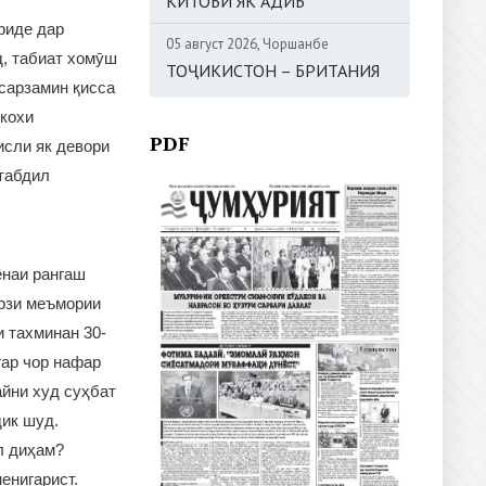
КИТОБИ ЯК АДИБ
риде дар
05 август 2026, Чоршанбе
д, табиат хомӯш
ТОҶИКИСТОН – БРИТАНИЯ
 сарзамин қисса
 кохи
PDF
исли як девори
 табдил
ёнаи рангаш
арзи меъмории
и тахминан 30-
гар чор нафар
айни худ суҳбат
дик шуд.
л диҳам?
енигарист.