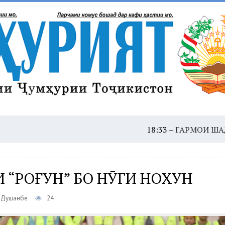
18:33 –
ГАРМОИ ШАДИД: ҲУШДОР
 “РОҒУН” БО НӮГИ НОХУН
, Душанбе
24