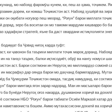
кунанд, мо набояд фаромӯш кунем, ки, пеш аз ҳама, тоҷикем. Як
арзамин дорем, ки номаш Тоҷикистон аст. Набояд ҳушёрӣ ва зира
нки он оқибати ногувор пеш меорад. “Роғун” барои миллати тоҷи
гӣ дорад, зеро ба воситаи он мо тамоми мардуми кишварро бо б
 аз ҳадафҳои стратегӣ, яъне ба даст овардани истиқлолияти энег
бодиққат ба Ҷовид нигоҳ карда гуфт:
 аст, ки ҷавонон ба таърихи миллати тоҷик мароқ доранд. Набо
” ин на танҳо таърих, балки иқтисодиёт, обрӯ ва нангу номуси ш
истон аст. Барои сохтмони ин Неругоҳ мо миллиардҳо сомонӣ 
 ин масрафҳо дар оянда барои мо даҳчанд бармегарданд. Мута
ёд ба Ҷумҳурии Тоҷикистон омада, тасдиқ намуданд, ки сохтмо
ғун” барои минтақа ягон зарар надорад. Ман ин масъаларо барои
ӯз ба бунёди Неругоҳ оғоз накарда, душманони хориҷӣ ва дохил
гӯё сохтмони НБО “Роғун” барои табиати Осиёи Марказӣ хатар до
ам наметавониста бошем. Аммо мутахассисони дохилӣ ва хориҷӣ