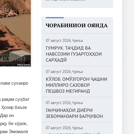
ЧОРАБИНИҲОИ ОЯНДА
07 август 2026, Ҷумъа
ГУМРУК. ТАҶДИД ВА
НАВСОЗИИ ГУЗАРГОҲҲОИ
САРҲАДӢ
07 август 2026, Ҷумъа
КӮЛОБ. ОМӮЗГОРОН ҶАШНИ
илави суханро
МИЛЛИРО САЗОВОР
ПЕШВОЗ МЕГИРАНД
а рақам суҳбат
07 август 2026, Ҷумъа
. Ҳозир баъзе
ГАНҶИНАҲОИ ДИЁРИ
 Дар он
ЗЕБОМАНЗАРИ БАЛҶУВОН
рқу бе хӯрок,
07 август 2026, Ҷумъа
тарам Эмомалӣ