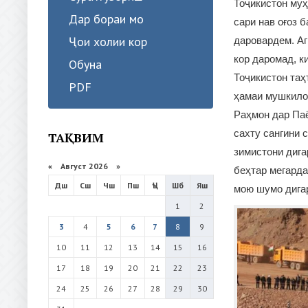
Тоҷикистон муҳ
Дар бораи мо
сари нав оғоз 
Ҷои холии кор
даровардем. Аг
кор даромад, к
Обуна
Тоҷикистон таҳ
PDF
ҳамаи мушкило
Раҳмон дар Паё
сахту сангини 
ТАҚВИМ
зимистони дига
«
Август 2026 »
беҳтар мегарда
Дш
Сш
Чш
Пш
Ҷъ
Шб
Яш
мою шумо дига
1
2
3
4
5
6
7
8
9
10
11
12
13
14
15
16
17
18
19
20
21
22
23
24
25
26
27
28
29
30