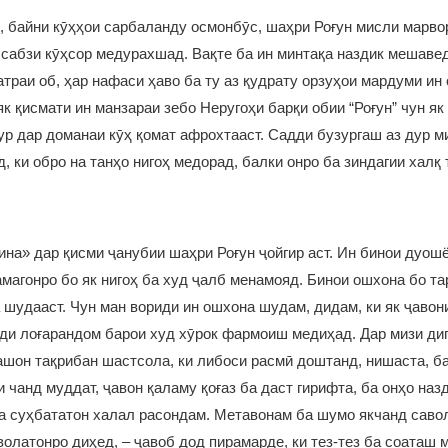
, байни кӯҳҳои сарбаланду осмонбӯс, шаҳри Роғун мисли марво
 сабзи кӯҳсор медурахшад. Вақте ба ин минтақа наздик мешаве
қатраи об, ҳар нафаси ҳаво ба ту аз қудрату орзуҳои мардуми ин
як қисмати ин манзараи зебо Неругоҳи барқи обии “Роғун” чун як
р дар доманаи кӯҳ қомат афрохтааст. Садди бузургаш аз дур м
, ки обро на танҳо нигоҳ медорад, балки онро ба зиндагии халқ
а» дар қисми ҷанубии шаҳри Роғун ҷойгир аст. Ин бинои дуош
амагонро бо як нигоҳ ба худ ҷалб менамояд. Бинои ошхона бо т
 шудааст. Чун ман вориди ин ошхона шудам, дидам, ки як ҷавон
ди лоғарандом барои худ хӯрок фармоиш медиҳад. Дар мизи ди
шон тақрибан шастсола, ки либоси расмӣ доштанд, нишаста, б
 чанд муддат, ҷавон қаламу қоғаз ба даст гирифта, ба онҳо наз
а суҳбататон халал расондам. Метавонам ба шумо якчанд саво
волатонро диҳед, – ҷавоб дод пирамарде, ки тез-тез ба соаташ м