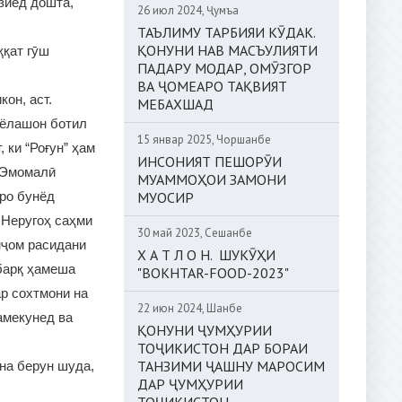
зиёд дошта,
26 июл 2024, Ҷумъа
ТАЪЛИМУ ТАРБИЯИ КӮДАК.
ҚОНУНИ НАВ МАСЪУЛИЯТИ
ққат гӯш
ПАДАРУ МОДАР, ОМӮЗГОР
ВА ҶОМЕАРО ТАҚВИЯТ
он, аст.
МЕБАХШАД
аёлашон ботил
15 январ 2025, Чоршанбе
 ки “Роғун” ҳам
ИНСОНИЯТ ПЕШОРӮИ
 Эмомалӣ
МУАММОҲОИ ЗАМОНИ
рро бунёд
МУОСИР
н Неругоҳ саҳми
30 май 2023, Сешанбе
нҷом расидани
Х А Т Л О Н. ШУКӮҲИ
барқ ҳамеша
"BOKHTAR-FOOD-2023"
ар сохтмони на
22 июн 2024, Шанбе
амекунед ва
ҚОНУНИ ҶУМҲУРИИ
ТОҶИКИСТОН ДАР БОРАИ
ТАНЗИМИ ҶАШНУ МАРОСИМ
она берун шуда,
ДАР ҶУМҲУРИИ
ТОҶИКИСТОН