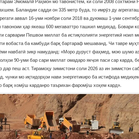
тарам Эмомалӣ Раҳмон мо тавонистем, ки соли 2008 сохтмони Н
бахшем. Баландии садди он 335 метр буда, то имрӯз ду агрегата
регати аввал 16-уми ноябри соли 2018 ва дуюмаш 1-уми сентябр
и тавоноии ҳар якеаш 600 мегаваттро ташкил медиҳад. Бовари к
ти сарварии Пешвои миллат ба истиқлолияти энергетикӣ ноил м
ти вобаста ба камбуди барқ бартараф мешаванд. Чи тавре му
ми навбатӣ зикр намуданд: «Моро дуруст фаҳмед, мою шумо аз
солҳои 90-уми бар сари миллат омадаро якҷоя паси сар карда, 
р дар пеш аст. Тирамоҳу зимистони соли 2026 аз ин зимистон са
д, чунки мо иқтидорҳои нави энергетикиро ба истифода медиҳем
р барқ хомӯш карданро таърихан фаромӯш хоҳем кард».