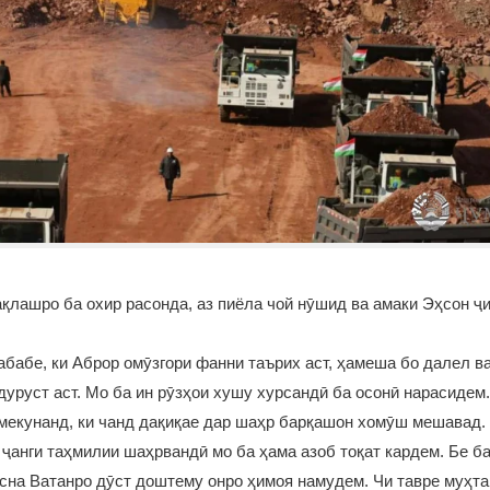
қлашро ба охир расонда, аз пиёла чой нӯшид ва амаки Эҳсон ҷ
сабабе, ки Аброр омӯзгори фанни таърих аст, ҳамеша бо далел в
 дуруст аст. Мо ба ин рӯзҳои хушу хурсандӣ ба осонӣ нарасидем
мекунанд, ки чанд дақиқае дар шаҳр барқашон хомӯш мешавад.
ҷанги таҳмилии шаҳрвандӣ мо ба ҳама азоб тоқат кардем. Бе ба
усна Ватанро дӯст доштему онро ҳимоя намудем. Чи тавре муҳ