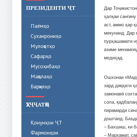
ПРЕЗИДЕНТИ ҶТ
Дар Тоҷикистон
ҳалқаи сангину
аст, аммо ҳар 
Паёмҳо
мекунанд. Дар 
Суханрониҳо
пурҳашамати ну
Мулоқотҳо
азиме менамояд
Сафарҳо
медиҳад.
Мусоҳибаҳо
Мақолаҳо
Ошхонаи «Мадин
зард диққати ҳ
Барқияҳо
замонавӣ сохта
сола, қадбалан
ҲУҶҶАТҲО
пирамарди сина
доштанд. Баъди
Қонунҳои ҶТ
– Бахшиш, ки б
Фармонҳои
– Марҳамат, са