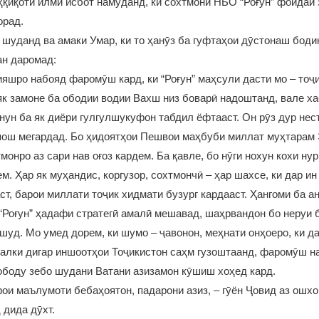
ҳқиқоти илмӣ исбот намуданд, ки сохтмони НБО “Роғун” фоидаи 
орад.
шуданд ва амаки Умар, ки то ҳанӯз ба гуфтаҳои дӯстонаш боди
ан даромад:
ияшро набояд фаромӯш кард, ки “Роғун” маҳсули дасти мо – тоҷик
к замоне ба ободии водии Вахш низ боварӣ надоштанд, вале х
нун ба як диёри гулгулшукуфон табдил ёфтааст. Он рӯз дур нест,
рпош мегардад. Бо ҳидоятҳои Пешвои маҳбуби миллат муҳтарам
монро аз сари нав оғоз кардем. Ба қавле, бо нӯги нохун кохи ну
м. Ҳар як муҳандис, коргузор, сохтмончӣ – ҳар шахсе, ки дар и
ст, барои миллати тоҷик хидмати бузург кардааст. Ҳангоми ба а
Роғун” ҳадафи стратегӣ амалӣ мешавад, шаҳрвандон бо неруи 
шуд. Мо умед дорем, ки шумо – ҷавонон, меҳнати онҳоеро, ки д
 балки дигар иншоотҳои Тоҷикистон саҳм гузоштаанд, фаромӯш н
ободу зебо шудани Ватани азизамон кӯшиш хоҳед кард.
рои маълумоти бебаҳоятон, падарони азиз, – гӯён Ҷовид аз ошх
 дида дӯхт.