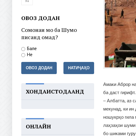
31
ОВОЗ ДОДАН
Сомонаи мо ба Шумо
писанд омад?
Бале
Не
ОВОЗ ДОДАН
НАТИҶАҲО
Амаки Аброр на
ХОНДАИСТОДААНД
ба даст гирифт.
– Албатта, аз 
мекунад, ки ин
ношукрҳо гила 
лаҳзаҳои шуми 
ОНЛАЙН
бо шиками гур