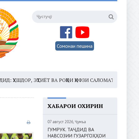
Сомонаи пешина
, ЭҲТИЁТ ВА РОҲҲОИ ҲИФЗИ САЛОМАТӢ
16:35 –
ШОМИ
ХАБАРҲОИ ОХИРИН
07 август 2026, Ҷумъа
ГУМРУК. ТАҶДИД ВА
НАВСОЗИИ ГУЗАРГОҲҲОИ