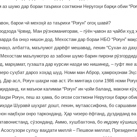
 аз шумо дар бораи таърихи сохтмони Неругоҳи барқи обии “Ро
авон, барои чӣ мехоҳӣ аз таърихи “Роғун” огоҳ шавӣ?
одзода Ҷовид. Ман рӯзноманигорам, – гӯён ҷавон аз ҷайби худ 
арда ба онҳо нишон дод. Мехостам дар бораи НБО “Роғун” мақо
наҳо, албатта, маълумот дарёфт мешавад, лекин “Сухан аз да
. Мехостам маълумотро аз забони шумо барин пирони рӯзгордид
д, марҳамат, гузашта дар курсии назди мо нишинед, – гуфт яке 
 зеро суҳбат дароз хоҳад шуд. Номи ман Аброр, ҳамроҳонам Эҳс
 Дар асл, Роғун шаҳри нав аст. Ин минтақа соли 1986 номи Роғу
ақидаанд, ки маънои калимаи “Роғун” ин ҷойи баланд, макони кӯ
Шаҳри Роғун, пеш аз ҳама, бо оғози сохтмони Неругоҳи барқи обии
иҳоди Шуравӣ шуҳрат дошт, лекин, мутаассифона, бо саршавии
он нақбҳои онро тарконданд. Ҳар чизеро ёфтанд, дуздиданд ва 
атавонистанд, сӯзонданд. Аммо, хушбахтона, бо иқдому кӯшиш
 Асосгузори сулҳу ваҳдати миллӣ – Пешвои миллат, Президент