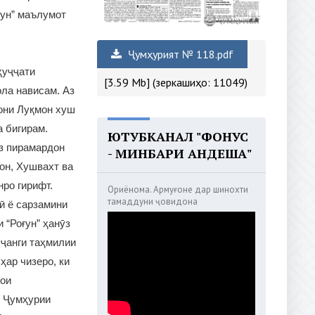
ғун” маълумот
Ҷумҳурият № 118.pdf
ҳуҷҷати
[3.59 Mb] (зеркашиҳо: 11049)
ла нависам. Аз
ҳони Луқмон хуш
а бигирам.
ЮТУБКАНАЛ "ФОНУС
аз пирамардон
- МИНБАРИ АНДЕША"
он, Хушвахт ва
нро гирифт.
Ориёнома. Армуғоне дар шинохти
тамаддуни ҷовидона
ҳӣ ё сарзамини
 “Роғун” ҳанӯз
 ҷанги таҳмилии
ҳар чизеро, ки
ҳои
и Ҷумҳурии