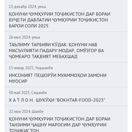
13 декабр 2024, Ҷумъа
ҚОНУНИ ҶУМҲУРИИ ТОҶИКИСТОН ДАР БОРАИ
БУҶЕТИ ДАВЛАТИИ ҶУМҲУРИИ ТОҶИКИСТОН
БАРОИ СОЛИ 2025
26 июл 2024, Ҷумъа
ТАЪЛИМУ ТАРБИЯИ КӮДАК. ҚОНУНИ НАВ
МАСЪУЛИЯТИ ПАДАРУ МОДАР, ОМӮЗГОР ВА
ҶОМЕАРО ТАҚВИЯТ МЕБАХШАД
15 январ 2025, Чоршанбе
ИНСОНИЯТ ПЕШОРӮИ МУАММОҲОИ ЗАМОНИ
МУОСИР
30 май 2023, Сешанбе
Х А Т Л О Н. ШУКӮҲИ "BOKHTAR-FOOD-2023"
22 июн 2024, Шанбе
ҚОНУНИ ҶУМҲУРИИ ТОҶИКИСТОН ДАР БОРАИ
ТАНЗИМИ ҶАШНУ МАРОСИМ ДАР ҶУМҲУРИИ
ТОҶИКИСТОН