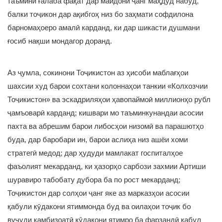
таъмини ғалаба фақат дар майдони ҷанг маҳдуд набуд,
балки тоҷикон дар ақибгоҳ низ бо заҳмати софдилона
барномаҳоеро амалӣ карданд, ки дар шикасти душмани
ғосиб нақши мондагор доранд.
Аз ҷумла, сокинони Тоҷикистон аз ҳисоби маблағҳои
шахсии худ барои сохтани колоннаҳои танкии «Колхозчии
Тоҷикистон» ва эскадриляҳои ҳавопаймоӣ миллионҳо рубл
ҷамъоварӣ карданд; кишвари мо таъминкунандаи асосии
пахта ва абрешим барои либосҳои низомӣ ва парашютҳо
буда, дар баробари ин, барои аслиҳа низ ашёи хоми
стратегӣ медод; дар ҳудуди мамлакат госпиталҳое
фаъолият мекарданд, ки ҳазорҳо сарбози захмии Артиши
шуравиро табобату дубора ба по рост мекарданд;
Тоҷикистон дар солҳои ҷанг яке аз марказҳои асосии
қабули кӯдакони ятиммонда буд ва оилаҳои тоҷик бо
вуҷуди камбизоатӣ кӯдакони ятимро ба фарзандӣ қабул