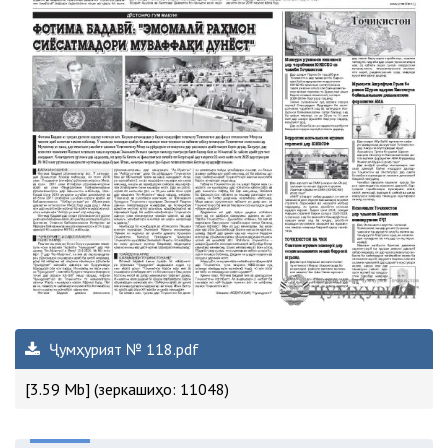
Ҷумҳурият № 118.pdf
[3.59 Mb] (зеркашиҳо: 11048)