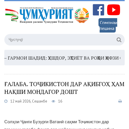
Сомонаи
пешина
ГАРМОИ ШАДИД: ҲУШДОР, ЭҲТИЁТ ВА РОҲҲОИ ҲИФЗИ САЛОМ
ҒАЛАБА. ТОҶИКИСТОН ДАР АҚИБГОҲ ҲАМ
НАҚШИ МОНДАГОР ДОШТ
12 май 2026, Сешанбе
16
Солҳои Ҷанги Бузурги Ватанӣ саҳми Тоҷикистон дар