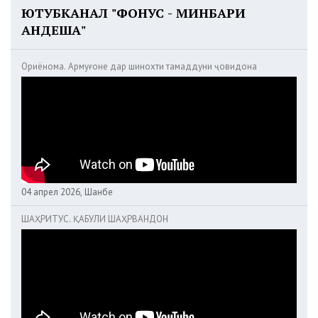
ЮТУБКАНАЛ "ФОНУС - МИНБАРИ
АНДЕША"
Ориёнома. Армуғоне дар шинохти тамаддуни ҷовидона
04 апрел 2026, Шанбе
ШАҲРИТУС. ҚАБУЛИ ШАҲРВАНДОН