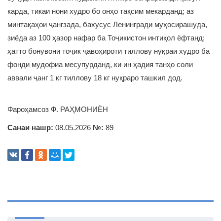
карда, тикаи нони худро бо онҳо тақсим мекарданд; аз
минтақаҳои ҷангзада, бахусус Ленингради муҳосирашуда,
зиёда аз 100 ҳазор нафар ба Тоҷикистон интиқол ёфтанд;
ҳатто бонувони тоҷик ҷавоҳироти тиллову нуқраи худро ба
фонди мудофиа месупурданд, ки ин ҳадия танҳо соли
аввали ҷанг 1 кг тиллову 18 кг нуқраро ташкил дод.
Фароҳамсоз Ф. РАҲМОНИЁН
Санаи нашр:
08.05.2026
№:
89