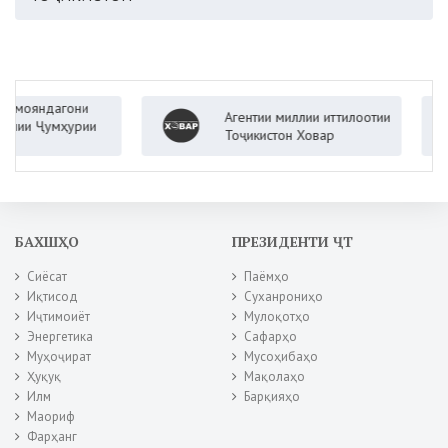
яндагони
Агентии миллии иттилоотии
 Ҷумҳурии
Тоҷикистон Ховар
БАХШҲО
ПРЕЗИДЕНТИ ҶТ
Сиёсат
Паёмҳо
Иқтисод
Суханрониҳо
Иҷтимоиёт
Мулоқотҳо
Энергетика
Сафарҳо
Муҳоҷират
Мусоҳибаҳо
Ҳуқуқ
Мақолаҳо
Илм
Барқияҳо
Маориф
Фарҳанг