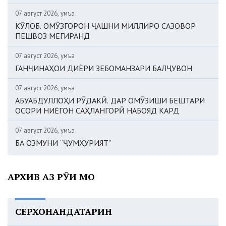
07 август 2026, Ҷумъа
КӮЛОБ. ОМӮЗГОРОН ҶАШНИ МИЛЛИРО САЗОВОР
ПЕШВОЗ МЕГИРАНД
07 август 2026, Ҷумъа
ГАНҶИНАҲОИ ДИЁРИ ЗЕБОМАНЗАРИ БАЛҶУВОН
07 август 2026, Ҷумъа
АБУАБДУЛЛОҲИ РӮДАКӢ. ДАР ОМӮЗИШИ БЕШТАРИ
ОСОРИ НИЁГОН САҲЛАНГОРӢ НАБОЯД КАРД
07 август 2026, Ҷумъа
БА ОЗМУНИ “ҶУМҲУРИЯТ”
АРХИВ АЗ РӮИ МОҲ
СЕРХОНАНДАТАРИН