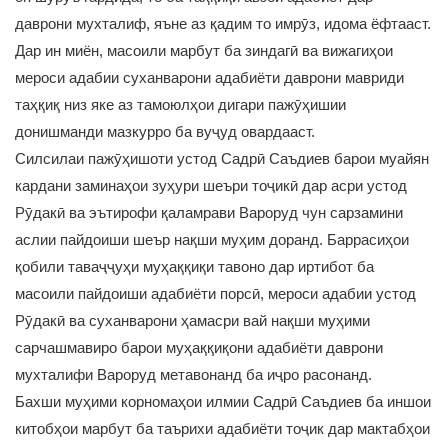
даврони мухталиф, яъне аз қадим то имрӯз, идома ёфтааст.
Дар ин миён, масоили марбут ба зиндагӣ ва вижагиҳои
мероси адабии суханварони адабиёти даврони мавриди
таҳқиқ низ яке аз тамоюлҳои дигари пажӯҳишии
донишманди мазкурро ба вуҷуд овардааст.
Силсилаи пажӯҳишоти устод Садрӣ Саъдиев барои муайян
кардани заминаҳои зуҳури шеъри тоҷикӣ дар асри устод
Рӯдакӣ ва эътирофи қаламрави Вароруд чун сарзамини
аслии пайдоиши шеър нақши муҳим доранд. Баррасиҳои
қобили таваҷҷуҳи муҳаққиқи тавоно дар иртибот ба
масоили пайдоиши адабиёти порсӣ, мероси адабии устод
Рӯдакӣ ва суханварони ҳамасри вай нақши муҳими
сарчашмавиро барои муҳаққиқони адабиёти даврони
мухталифи Вароруд метавонанд ба иҷро расонанд.
Бахши муҳими корномаҳои илмии Садрӣ Саъдиев ба иншои
китобҳои марбут ба таърихи адабиёти тоҷик дар мактабҳои