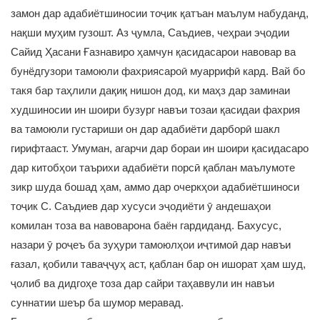
замон дар адабиётшиносии тоҷик қатъан маълум набуданд,
нақши муҳим гузошт. Аз ҷумла, Саъдиев, чеҳраи эҷодии
Сайид Ҳасани Ғазнавиро ҳамчун қасидасарои навовар ва
бунёдгузори тамоюли фахриясароӣ муаррифӣ кард. Вай бо
такя бар таҳлили дақиқ нишон дод, ки маҳз дар заминаи
худшиносии ин шоири бузург навъи тозаи қасидаи фахрия
ва тамоюли густариши он дар адабиёти дарборӣ шакл
гирифтааст. Умуман, агарчи дар бораи ин шоири қасидасаро
дар китобҳои таърихи адабиёти порсӣ қаблан маълумоте
зикр шуда бошад ҳам, аммо дар очеркҳои адабиётшиноси
тоҷик С. Саъдиев дар хусуси эҷодиёти ӯ андешаҳои
комилан тоза ва навоварона баён гардиданд. Бахусус,
назари ӯ роҷеъ ба зуҳури тамоюлҳои иҷтимоӣ дар навъи
ғазал, қобили таваҷҷуҳ аст, қаблан бар он ишорат ҳам шуд,
ҷолиб ва дидгоҳе тоза дар сайри таҳаввули ин навъи
суннатии шеър ба шумор меравад.