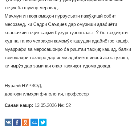
тоҷик ба шумор меравад.
Маҷмуи ин корномаҳои пурвусъати пажӯҳишӣ собит
месозанд, ки Садрӣ Саъдиев дар омӯзиши адабиёти
классикии тоҷик саҳми бузург гузоштааст. Ӯ бо таҳқиқоти
худ на танҳо чеҳраҳои камомӯхташудаи адабиётро кашф,
муаррифӣ ва меросашонро ба риштаи таҳқиқ кашид, балки
тамоюлҳои тозаеро дар илми адабиётшиносӣ асос гузошт,
ки имрӯз дар заминаи онҳо таҳқиқот идома дорад.
Нуралӣ НУРЗОД,
доктори илмҳои филология, профессор
Санаи нашр:
13.05.2026
№:
92