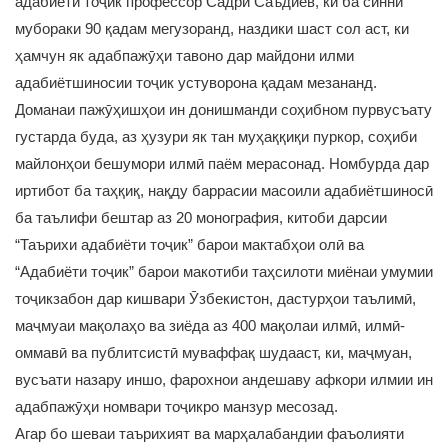
адабиёти тоҷик профессор Садрӣ Саъдиев, ки ба синни
мубораки 90 қадам мегузоранд, наздики шаст сол аст, ки
ҳамчун як адабпажӯҳи тавоно дар майдони илми
адабиётшиносии тоҷик устуворона қадам мезананд.
Доманаи пажӯҳишҳои ин донишманди соҳибном пурвусъату
густарда буда, аз ҳузури як тан муҳаққиқи пуркор, соҳиби
майлонҳои бешумори илмӣ паём мерасонад. Номбурда дар
иртибот ба таҳқиқ, нақду баррасии масоили адабиётшиносӣ
ба таълифи бештар аз 20 монография, китоби дарсии
“Таърихи адабиёти тоҷик” барои мактабҳои олӣ ва
“Адабиёти тоҷик” барои макотиби таҳсилоти миёнаи умумии
тоҷикзабон дар кишвари Ӯзбекистон, дастурҳои таълимӣ,
маҷмуаи мақолаҳо ва зиёда аз 400 мақолаи илмӣ, илмӣ-
оммавӣ ва публитсистӣ муваффақ шудааст, ки, маҷмуан,
вусъати назару иншо, фарохнои андешаву афкори илмии ин
адабпажӯҳи номвари тоҷикро манзур месозад.
Агар бо шеваи таърихият ва марҳалабандии фаъолияти