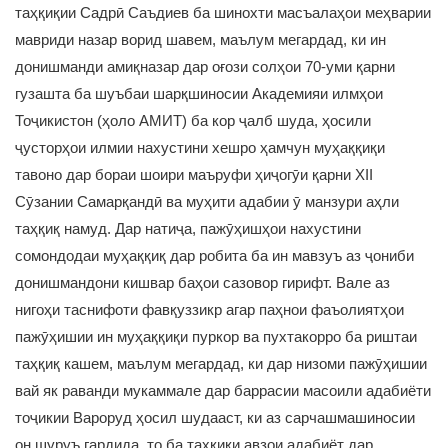
таҳқиқии Садрӣ Саъдиев ба шинохти масъалаҳои меҳварии
мавриди назар ворид шавем, маълум мегардад, ки ин
донишманди амиқназар дар оғози солҳои 70-уми қарни
гузашта ба шуъбаи шарқшиносии Академияи илмҳои
Тоҷикистон (ҳоло АМИТ) ба кор ҷалб шуда, ҳосили
ҷусторҳои илмии нахустини хешро ҳамчун муҳаққиқи
тавоно дар бораи шоири маъруфи ҳиҷогӯи қарни XII
Сӯзании Самарқандӣ ва муҳити адабии ӯ манзури аҳли
таҳқиқ намуд. Дар натиҷа, пажӯҳишҳои нахустини
сомондодаи муҳаққиқ дар робита ба ин мавзуъ аз ҷониби
донишмандони кишвар баҳои сазовор гирифт. Вале аз
нигоҳи таснифоти фавқуззикр агар паҳнои фаъолиятҳои
пажӯҳишии ин муҳаққиқи пуркор ва пухтакорро ба риштаи
таҳқиқ кашем, маълум мегардад, ки дар низоми пажӯҳишии
вай як раванди мукаммале дар баррасии масоили адабиёти
тоҷикии Вароруд ҳосил шудааст, ки аз сарчашмашиносии
он шуруъ гардида, то ба таҳқиқи авзои адабиёт дар