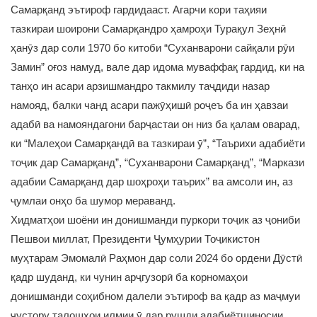
Самарқанд эътироф гардидааст. Агарчи кори таҳияи
тазкираи шоирони Самарқандро ҳамроҳи Турақул Зеҳнӣ
ҳанӯз дар соли 1970 бо китоби “Суханварони сайқали рӯи
Замин” оғоз намуд, вале дар идома муваффақ гардид, ки на
танҳо ин асари арзишмандро такмилу таҷдиди назар
намояд, балки чанд асари пажӯҳишӣ роҷеъ ба ин ҳавзаи
адабӣ ва намояндагони барҷастаи он низ ба қалам оварад,
ки “Малеҳои Самарқандӣ ва тазкираи ӯ”, “Таърихи адабиёти
тоҷик дар Самарқанд”, “Суханварони Самарқанд”, “Маркази
адабии Самарқанд дар шоҳроҳи таърих” ва амсоли ин, аз
ҷумлаи онҳо ба шумор мераванд.
Хидматҳои шоёни ин донишманди пуркори тоҷик аз ҷониби
Пешвои миллат, Президенти Ҷумҳурии Тоҷикистон
муҳтарам Эмомалӣ Раҳмон дар соли 2024 бо ордени Дӯстӣ
қадр шуданд, ки чунин арҷгузорӣ ба корномаҳои
донишманди соҳибном далели эътироф ва қадр аз маҷмуи
ҷустору талошҳои илмии ӯ дар рушди адабиётшиносии