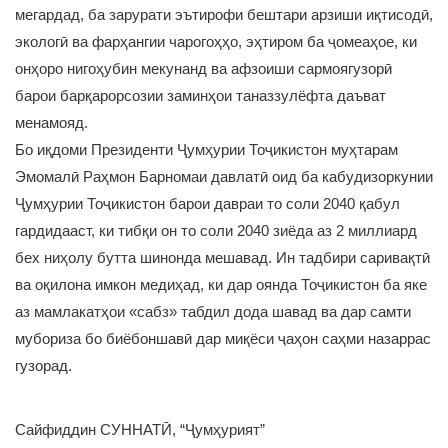
мегардад, ба зарурати эътирофи бештари арзиши иқтисодӣ,
экологӣ ва фарҳангии чарогоҳҳо, эҳтиром ба ҷомеаҳое, ки
онҳоро нигоҳубин мекунанд ва афзоиши сармоягузорӣ
барои барқарорсозии заминҳои таназзулёфта даъват
менамояд.
Бо иқдоми Президенти Ҷумҳурии Тоҷикистон муҳтарам
Эмомалӣ Раҳмон Барномаи давлатӣ оид ба кабудизоркунии
Ҷумҳурии Тоҷикистон барои давраи то соли 2040 қабул
гардидааст, ки тибқи он то соли 2040 зиёда аз 2 миллиард
бех ниҳолу бутта шинонда мешавад. Ин тадбири саривақтӣ
ва оқилона имкон медиҳад, ки дар оянда Тоҷикистон ба яке
аз мамлакатҳои «сабз» табдил дода шавад ва дар самти
мубориза бо биёбоншавӣ дар миқёси ҷаҳон саҳми назаррас
гузорад.
Сайфиддин СУННАТӢ, “Ҷумҳурият”