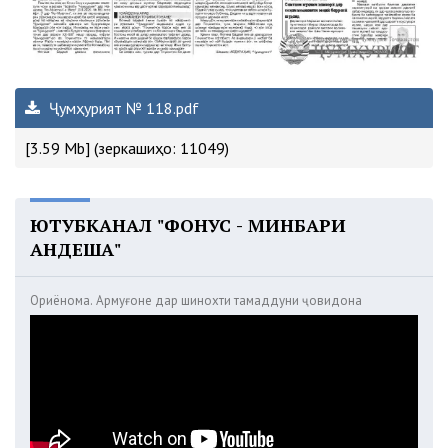
Ҷумҳурият № 118.pdf
[3.59 Mb] (зеркашиҳо: 11049)
ЮТУБКАНАЛ "ФОНУС - МИНБАРИ
АНДЕША"
Ориёнома. Армуғоне дар шинохти тамаддуни ҷовидона