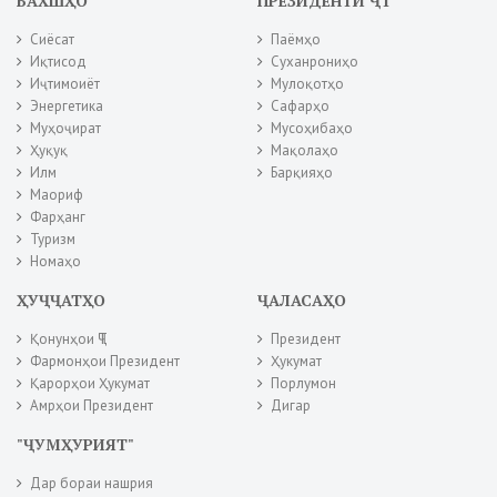
БАХШҲО
ПРЕЗИДЕНТИ ҶТ
Сиёсат
Паёмҳо
Иқтисод
Суханрониҳо
Иҷтимоиёт
Мулоқотҳо
Энергетика
Сафарҳо
Муҳоҷират
Мусоҳибаҳо
Ҳуқуқ
Мақолаҳо
Илм
Барқияҳо
Маориф
Фарҳанг
Туризм
Номаҳо
ҲУҶҶАТҲО
ҶАЛАСАҲО
Қонунҳои ҶТ
Президент
Фармонҳои Президент
Ҳукумат
Қарорҳои Ҳукумат
Порлумон
Амрҳои Президент
Дигар
"ҶУМҲУРИЯТ"
Дар бораи нашрия