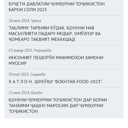
БУҶЕТИ ДАВЛАТИИ ҶУМҲУРИИ ТОҶИКИСТОН
БАРОИ СОЛИ 2025
26 июл 2024, Ҷумъа
ТАЪЛИМУ ТАРБИЯИ КӮДАК. ҚОНУНИ НАВ
МАСЪУЛИЯТИ ПАДАРУ МОДАР, ОМӮЗГОР ВА
ҶОМЕАРО ТАҚВИЯТ МЕБАХШАД
15 январ 2025, Чоршанбе
ИНСОНИЯТ ПЕШОРӮИ МУАММОҲОИ ЗАМОНИ
МУОСИР
30 май 2023, Сешанбе
Х А Т Л О Н. ШУКӮҲИ "BOKHTAR-FOOD-2023"
22 июн 2024, Шанбе
ҚОНУНИ ҶУМҲУРИИ ТОҶИКИСТОН ДАР БОРАИ
ТАНЗИМИ ҶАШНУ МАРОСИМ ДАР ҶУМҲУРИИ
ТОҶИКИСТОН