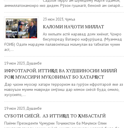
Садоҳои тирро ҳам шунидему марги одамон,
ҳаммиллатонамонро низ дидем. Рӯзҳои гушнагӣ, бенонӣ ҳам сипарӣ...
23 июн 2023, Ҷумъа
КАЛОМИ НАҶОТИ МИЛЛАТ
Аз хилъати ҳастӣ наравад доғи хиёнат, Ҷонро
бисупореду Ватанро нафурӯшед. (Муҳаммад
ҒОИБ) Одати мардуми паҳлавонпеша маъмулан ва табиатан чунин
аст,...
19 июн 2023, Душанбе
ИФРОТГАРОӢ. ИТТИҲОД ВА ХУДШИНОСИИ МИЛЛӢ
РОҲИ МУАССИРИ МУҚОВИМАТ БО ХАТАРҲОСТ
Дар ҷаҳони муосир хатари терроризм ва гурӯҳҳои ифротгароӣ яке аз
мавзуъҳои муҳими мавриди омӯзиш дар илмҳои сиёсӣ буда, омилҳо,
хусусиятҳо,...
19 июн 2023, Душанбе
СУБОТИ СИЁСӢ. АЗ ИТТИҲОД ТО ҲАМБАСТАГӢ
Паёми Президенти Ҷумҳурии Тоҷикистон ба Маҷлиси Олии