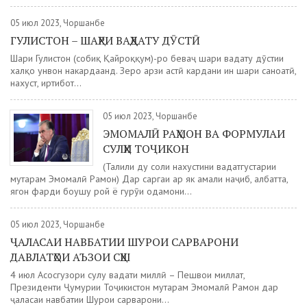
05 июл 2023, Чоршанбе
ГУЛИСТОН – ШАҲРИ ВАҲДАТУ ДӮСТӢ
Шаҳри Гулистон (собиқ Қайроққум)-ро беваҷҳ шаҳри ваҳдату дӯстии
халқҳо унвон накардаанд. Зеро арзи ҳастӣ кардани ин шаҳри саноатӣ,
нахуст, иртибот...
05 июл 2023, Чоршанбе
ЭМОМАЛӢ РАҲМОН ВА ФОРМУЛАИ
СУЛҲИ ТОҶИКОН
(Таҳлили ду соли нахустини ваҳдатгустарии
муҳтарам Эмомалӣ Раҳмон) Дар саргаҳи ҳар як амали наҷиб, албатта,
ягон фарди боҳушу рой ё гурӯҳи одамони...
05 июл 2023, Чоршанбе
ҶАЛАСАИ НАВБАТИИ ШУРОИ САРВАРОНИ
ДАВЛАТҲОИ АЪЗОИ СҲШ
4 июл Асосгузори сулҳу ваҳдати миллӣ – Пешвои миллат,
Президенти Ҷумҳурии Тоҷикистон муҳтарам Эмомалӣ Раҳмон дар
ҷаласаи навбатии Шурои сарварони...