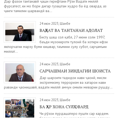
Дар фазои тантанавӣ ҷашн гирифтани Рӯзи Ваҳдати миллӣ
фурсатест, ки мо бори дигар гузаштаи худро ба ёд оварда, аз
ҷанги таҳмилии шаҳрвандӣ ва...
24 июн 2023, Шанбе
ВАҲДАТ ВА ТАНТАНАИ АДОЛАТ
Бисту шаш сол қабл, 27 июни соли 1997,
баъди музокироти тулонӣ ба хотири ҳифзи
якпорчагии марзу буми кишвар, таъмини сулҳу субот, сарҷамъии
миллат...
24 июн 2023, Шанбе
САРЧАШМАИ ЗИНДАГИИ ШОИСТА
Дар шароити таҳдидҳои нави ҷаҳонӣ, мисли
экстремизму терроризм ва хатарҳои нави
раванди ҷаҳонишавӣ, ваҳдати миллӣ ҳамчун омили меҳварии рушду...
24 июн 2023, Шанбе
БА ҲАР ХОНА СУЛҲ ОВАРД
Чи рӯзҳои пурдаҳшатеро пушти сар кардем.