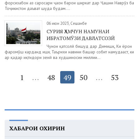
форсизабон аз саросари ҷаҳон барои ширкат дар Ҷашни Наврӯз ба
Тоҷикистон даъват шуда будам....
06 июн 2023, Сешанбе
СУРИЯ ҲАМЧУН НАМУНАИ
ИБРАТОМӮЗИ ДАВЛАТСОЗӢ
Чунон қаҳтсолӣ бишуд дар Димишқ, Ки ёрон
фаромӯш карданд ишқ Таърихи навини башар собит намудааст, ки
ҳар қадар иқтидори зеҳнӣ ва худшиносии миллии...
1
...
48
49
50
...
53
ХАБАРҲОИ ОХИРИН