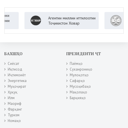
Агентии миллии иттилоотии
Вазорат
Тоҷикистон Ховар
Ҷумҳури
БАХШҲО
ПРЕЗИДЕНТИ ҶТ
Сиёсат
Паёмҳо
Иқтисод
Суханрониҳо
Иҷтимоиёт
Мулоқотҳо
Энергетика
Сафарҳо
Муҳоҷират
Мусоҳибаҳо
Ҳуқуқ
Мақолаҳо
Илм
Барқияҳо
Маориф
Фарҳанг
Туризм
Номаҳо