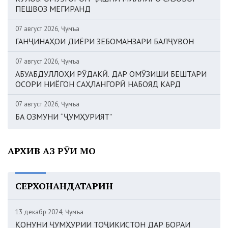
ПЕШВОЗ МЕГИРАНД
07 август 2026, Ҷумъа
ГАНҶИНАҲОИ ДИЁРИ ЗЕБОМАНЗАРИ БАЛҶУВОН
07 август 2026, Ҷумъа
АБУАБДУЛЛОҲИ РӮДАКӢ. ДАР ОМӮЗИШИ БЕШТАРИ
ОСОРИ НИЁГОН САҲЛАНГОРӢ НАБОЯД КАРД
07 август 2026, Ҷумъа
БА ОЗМУНИ “ҶУМҲУРИЯТ”
АРХИВ АЗ РӮИ МОҲ
СЕРХОНАНДАТАРИН
13 декабр 2024, Ҷумъа
ҚОНУНИ ҶУМҲУРИИ ТОҶИКИСТОН ДАР БОРАИ