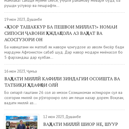
мамлакат санади муҳими сиёсӣ, ҳуҷҷати раҳнамову меҳварӣ буда, ба
рушди устувор ва пешрафти...
19 июн 2023, Душанбе
«ҲАЗОР ТАШАККУР БА ПЕШВОИ МИЛЛАТ!» НОМАИ
СИПОСИ ҶАВОНИ ҲАЖДАҲСОЛА АЗ ВАҲДАТ ВА
АСОСГУЗОРИ ОН
Ба навиштани ин матлаб як навори ҷонгудозе аз аҳволи бисёр бади
мардуми Афғонистон сабаб шуд. Дар навор модари миёнасол бо
5 фарзандаш дар кулбаи...
16 июн 2023, Ҷумъа
ВАҲДАТИ МИЛЛӢ КАФИЛИ ЗИНДАГИИ ОСОИШТА ВА
ТАТБИҚИ ҲАДАФҲОИ ОЛӢ
Бо сипарӣ гаштани 26 сол аз имзои Созишномаи истиқрори сулҳ ва
созгории миллӣ он рӯзгоронро ҳоло ҳам пеши назар дорем. Воқеан,
ваҳдати миллӣ аз...
12 июн 2023, Душанбе
ВАҲДАТИ МИЛЛӢ ШИОР НЕ, ШУУР