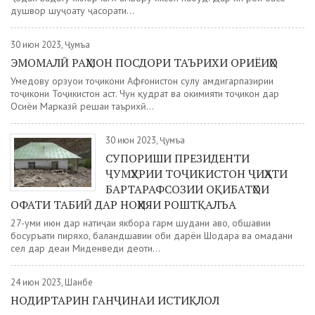
душвор шуҷоату ҷасорати...
30 июн 2023, Ҷумъа
ЭМОМАЛӢ РАҲМОН ПОСДОРИ ТАЪРИХИ ОРИЁИҲО
Умедҳову орзуҳои тоҷикони Афғонистон сулҳу ҳамдигарпазирии
тоҷикони Тоҷикистон аст. Чун қудрат ва ҳокимияти тоҷикон дар
Осиёи Марказӣ решаи таърихӣ...
30 июн 2023, Ҷумъа
СУПОРИШИ ПРЕЗИДЕНТИ
ҶУМҲУРИИ ТОҶИКИСТОН ҶИҲАТИ
БАРТАРАФСОЗИИ ОҚИБАТҲОИ
ОФАТИ ТАБИӢ ДАР НОҲИЯИ РОШТҚАЛЪА
27-уми июн дар натиҷаи якбора гарм шудани ҳаво, обшавии
босуръати пиряхҳо, баландшавии оби дарёи Шоҳдара ва омадани
сел дар деҳаи Миденведи деҳоти...
24 июн 2023, Шанбе
НОДИРТАРИН ГАНҶИНАИ ИСТИҚЛОЛ