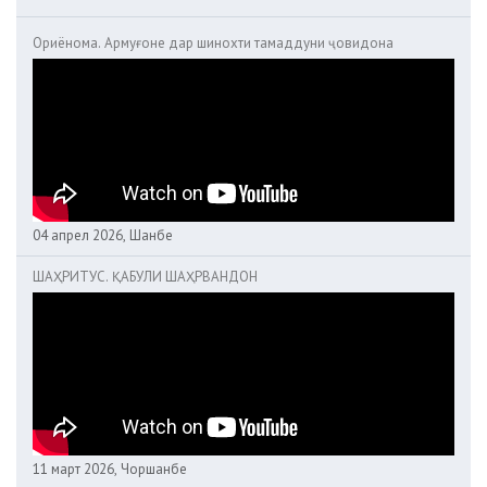
Ориёнома. Армуғоне дар шинохти тамаддуни ҷовидона
04 апрел 2026, Шанбе
ШАҲРИТУС. ҚАБУЛИ ШАҲРВАНДОН
11 март 2026, Чоршанбе