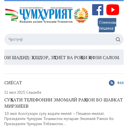
Сомонаи
пешина
АДИД: ҲУШДОР, ЭҲТИЁТ ВА РОҲҲОИ ҲИФЗИ САЛОМАТӢ
16:
СИЁСАТ
RSS
11 июл 2023, Сешанбе
СУҲБАТИ ТЕЛЕФОНИИ ЭМОМАЛӢ РАҲМОН БО ШАВКАТ
МИРЗИЁЕВ
10 июл Асосгузори сулҳу ваҳдати миллӣ – Пешвои миллат,
Президенти Ҷумҳурии Тоҷикистон муҳтарам Эмомалӣ Раҳмон бо
Президенти Ҷумҳурии Ӯзбекистон...