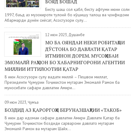
БОЯД БОШАД
Бисту шаш сол қабл, бисту ҳафтуми июни соли
1997, баъд аз музокироти тулонӣ бо кӯшишу талош ва ҷонфидоии
Абармарди дунёи сиёсат, Асосгузори сулҳу...
12 июн 2023, Душанбе
МО БА ОЯНДАИ НЕКИ РОБИТАҲОИ
ДӮСТОНА БО ДАВЛАТИ ҚАТАР
ИТМИНОН ДОРЕМ. МУСОҲИБАИ
ЭМОМАЛӢ РАҲМОН БО ХАБАРНИГОРОНИ АГЕНТИИ
МИЛЛИИ ИТТИЛООТИИ ҚАТАР
8 июн Асосгузори сулҳу ваҳдати миллӣ – Пешвои миллат,
Президенти Ҷумҳурии Тоҷикистон муҳтарам Эмомалӣ Раҳмон ба
муносибати сафари давлатии Амири...
09 июн 2023, Ҷумъа
БОЗДИД АЗ ҚАРОРГОҲИ БЕРУНАЗШАҲРИИ «ТАКОБ»
8 июн дар идомаи сафари давлатии Амири Давлати Қатар ба
Ҷумҳурии Тоҷикистон боздиди сарварони давлатҳо муҳтарам
Эмомалӣ Раҳмон ва муҳтарам Шайх...