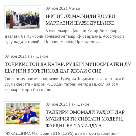
09 июн 2023, Ҷумъа
ИФТИТОҲИ МАСҶИДИ ҶОМЕИ
МАРКАЗИИ ШАҲРИ ДУШАНБЕ
8 июн Амири Давлати Қатар бо сафари
давлатӣ ба Ҷумҳурии Тоҷикистон ташриф оварданд. Асосгузори
сулҳу ваҳдати миллӣ – Пешвои миллат, Президенти...
08 июн 2023, Панҷшанбе
ТОҶИКИСТОН ВА ҚАТАР. РУШДИ МУНОСИБАТҲОИ ДУ
ШАРИКИ БОЭЪТИМОД ДАР ҲАВЗАИ ОСИЁ
Сиёсати мутавозини хориҷии Ҷумҳурии Тоҷикистон, ки дар такя ба
усули сиёсати «дарҳои кушода» татбиқ мегардад, сол ба сол
кишвари моро бо соири...
08 июн 2023, Панҷшанбе
ТАДБИРИ ЭМОМАЛӢ РАҲМОН ДАР
МУДИРИЯТИ СИЁСАТИ МОДЕРН,
ФАРҲАНГ ВА ТАМАДДУН
МУҚАДДИМА Ман соли 2016 (1395) дар қатори фарҳангиёни