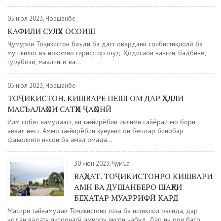
05 июл 2023, Чоршанбе
КАФИЛИ СУЛҲУ ОСОИШ
Ҷумҳурии Тоҷикистон баъди ба даст овардани соҳибистиқлолӣ ба
мушкилот ва нокомиҳо гирифтор шуд. Ҳодисаҳои нангин, бадбинӣ,
гурӯҳбозӣ, маҳалчигӣ ва...
05 июл 2023, Чоршанбе
ТОҶИКИСТОН. КИШВАРЕ ПЕШГОМ ДАР ҲАЛЛИ
МАСЪАЛАҲОИ САТҲИ ҶАҲОНӢ
Илм собит намудааст, ки тағйирёбии иқлими сайёраи мо бори
аввал нест. Аммо тағйирёбии кунунии он бештар бинобар
фаъолияти инсон ба амал омада...
30 июн 2023, Ҷумъа
ВАҲДАТ. ТОҶИКИСТОНРО КИШВАРИ
АМН ВА ДУШАНБЕРО ШАҲРИ
БЕХАТАР МУАРРИФӢ КАРД
Масири тайнамудаи Тоҷикистони тоза ба истиқлол расида, дар
ҷодаи ваҳдату якпорчагӣ ҳамвору яксон набуд. Дар ин роҳи басо