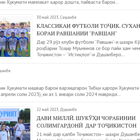
ии Ҳукумати мамлакат қарор дошта, пайваста барои...
30 май 2023, Сешанбе
КЛАССИКАИ ФУТБОЛИ ТОҶИК. СУХАН
БОРАИ РАВШАНИИ "РАВШАН"
Дар 29 рӯз клуби футболи “Равшан”-и шаҳри Кӯ
роҳбарии Тоҳир Муъминов се бор пайи ҳам че
Тоҷикистон – “Истиқлол”-и Душанберо...
ҷшанбе
ии Ҳукумати кишвар барои варзишгарон Тибқи қарори Ҳукумати
апрели соли 2023), ки аз 1 январи соли 2024 мавриди...
22 май 2023, Душанбе
ДАВИ МИЛЛӢ. ШУКӮҲИ ЧОРАБИНИИ
СОЛИМГАРДОНӢ ДАР ТОҶИКИСТОН
21 май дар қалби Тоҷикистон– шаҳри Душанбе