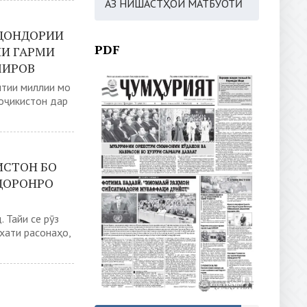
АЗ НИШАСТҲОИ МАТБУОТӢ
ЙДОНДОРИИ
PDF
ИИ ГАРМИ
МИРОВ
штии миллии мо
Тоҷикистон дар
ИСТОН БО
ДОРОНРО
 Тайи се рӯз
хати расонаҳо,