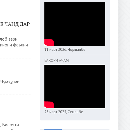
Е ЧАНД ДАР
лоб зери
мпиони феълии
11 март 2026, Чоршанбе
БАҲОРИ АҶАМ
 Ҷумҳурии
25 март 2025, Сешанбе
, Вилояти