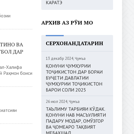
КАРАТЭ
бозии
АРХИВ АЗ РӮИ МОҲ
СЕРХОНАНДАТАРИН
ТИНО ВА
ТБОЛ ДАР
13 декабр 2024, Ҷумъа
ҚОНУНИ ҶУМҲУРИИ
 ал-Халифа
ТОҶИКИСТОН ДАР БОРАИ
ӣ Раҳмон боиси
БУҶЕТИ ДАВЛАТИИ
ҶУМҲУРИИ ТОҶИКИСТОН
БАРОИ СОЛИ 2025
26 июл 2024, Ҷумъа
ТАЪЛИМУ ТАРБИЯИ КӮДАК.
сиатсияи
ҚОНУНИ НАВ МАСЪУЛИЯТИ
ПАДАРУ МОДАР, ОМӮЗГОР
ВА ҶОМЕАРО ТАҚВИЯТ
МЕБАХШАД