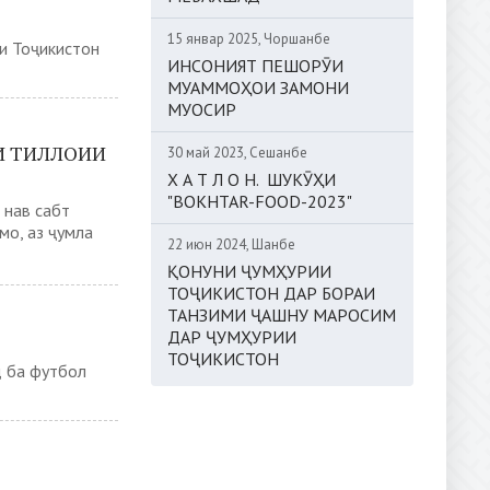
15 январ 2025, Чоршанбе
и Тоҷикистон
ИНСОНИЯТ ПЕШОРӮИ
МУАММОҲОИ ЗАМОНИ
МУОСИР
И ТИЛЛОИИ
30 май 2023, Сешанбе
Х А Т Л О Н. ШУКӮҲИ
"BOKHTAR-FOOD-2023"
 нав сабт
мо, аз ҷумла
22 июн 2024, Шанбе
ҚОНУНИ ҶУМҲУРИИ
ТОҶИКИСТОН ДАР БОРАИ
ТАНЗИМИ ҶАШНУ МАРОСИМ
ДАР ҶУМҲУРИИ
ТОҶИКИСТОН
д ба футбол