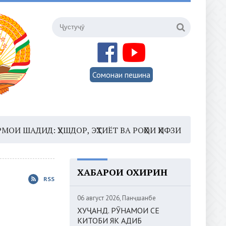
Сомонаи пешина
: ҲУШДОР, ЭҲТИЁТ ВА РОҲҲОИ ҲИФЗИ САЛОМАТӢ
16:35
ХАБАРҲОИ ОХИРИН
RSS
06 август 2026, Панҷшанбе
ХУҶАНД. РӮНАМОИ СЕ
КИТОБИ ЯК АДИБ