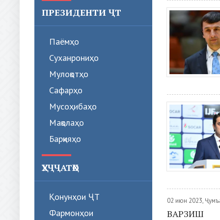
ПРЕЗИДЕНТИ ҶТ
Паёмҳо
Суханрониҳо
Мулоқотҳо
Сафарҳо
Мусоҳибаҳо
Мақолаҳо
Барқияҳо
ҲУҶҶАТҲО
Қонунҳои ҶТ
02 июн 2023, Ҷумъ
Фармонҳои
ВАРЗИШ