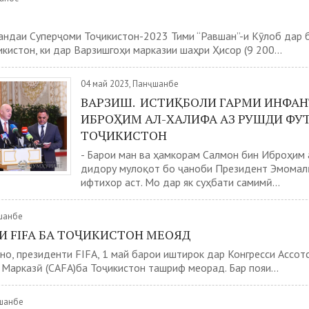
андаи Суперҷоми Тоҷикистон-2023 Тими “Равшан”-и Кӯлоб дар 
кистон, ки дар Варзишгоҳи марказии шаҳри Ҳисор (9 200...
04 май 2023, Панҷшанбе
ВАРЗИШ. ИСТИҚБОЛИ ГАРМИ ИНФАН
ИБРОҲИМ АЛ-ХАЛИФА АЗ РУШДИ ФУ
ТОҶИКИСТОН
- Барои ман ва ҳамкорам Салмон бин Иброҳим
дидору мулоқот бо ҷаноби Президент Эмомал
ифтихор аст. Мо дар як суҳбати самимӣ...
ешанбе
И FIFA БА ТОҶИКИСТОН МЕОЯД
о, президенти FIFA, 1 май барои иштирок дар Конгресси Ассот
Марказӣ (CAFA)ба Тоҷикистон ташриф меорад. Бар пояи...
ушанбе