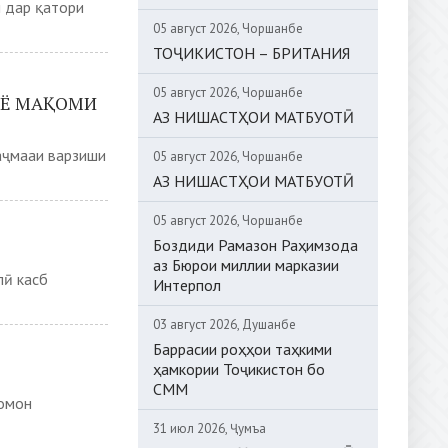
л дар қатори
05 август 2026, Чоршанбе
ТОҶИКИСТОН – БРИТАНИЯ
05 август 2026, Чоршанбе
ИЁ МАҚОМИ
АЗ НИШАСТҲОИ МАТБУОТӢ
маҷмааи варзиши
05 август 2026, Чоршанбе
АЗ НИШАСТҲОИ МАТБУОТӢ
05 август 2026, Чоршанбе
Боздиди Рамазон Раҳимзода
аз Бюрои миллии марказии
лӣ касб
Интерпол
03 август 2026, Душанбе
Баррасии роҳҳои таҳкими
ҳамкории Тоҷикистон бо
СММ
Сомон
31 июл 2026, Ҷумъа