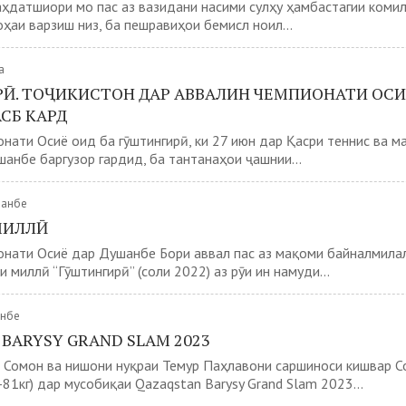
ҳдатшиори мо пас аз вазидани насими сулҳу ҳамбастагии коми
оҳаи варзиш низ, ба пешравиҳои бемисл ноил...
а
Ӣ. ТОҶИКИСТОН ДАР АВВАЛИН ЧЕМПИОНАТИ ОС
СБ КАРД
нати Осиё оид ба гӯштингирӣ, ки 27 июн дар Қасри теннис ва 
анбе баргузор гардид, ба тантанаҳои ҷашнии...
шанбе
МИЛЛӢ
онати Осиё дар Душанбе Бори аввал пас аз мақоми байналмила
 миллӣ “Гӯштингирӣ” (соли 2022) аз рӯи ин намуди...
анбе
BARYSY GRAND SLAM 2023
 Сомон ва нишони нуқраи Темур Паҳлавони саршиноси кишвар 
81кг) дар мусобиқаи Qazaqstan Barysy Grand Slam 2023...