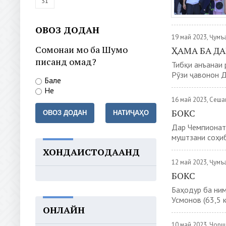
31
ОВОЗ ДОДАН
19 май 2023, Ҷумъ
Сомонаи мо ба Шумо
ҲАМА БА Д
писанд омад?
Тибқи анъанаи 
Рӯзи ҷавонон Д
Бале
Не
16 май 2023, Сеш
БОКС
ОВОЗ ДОДАН
НАТИҶАҲО
Дар Чемпионати
муштзани соҳиб
ХОНДАИСТОДААНД
12 май 2023, Ҷумъ
БОКС
Баҳодур ба ни
Усмонов (63,5 к
ОНЛАЙН
10 май 2023, Чор