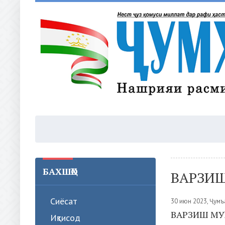
БАХШҲО
ВАРЗИ
Сиёсат
30 июн 2023, Ҷумъ
ВАРЗИШ МУ
Иқтисод