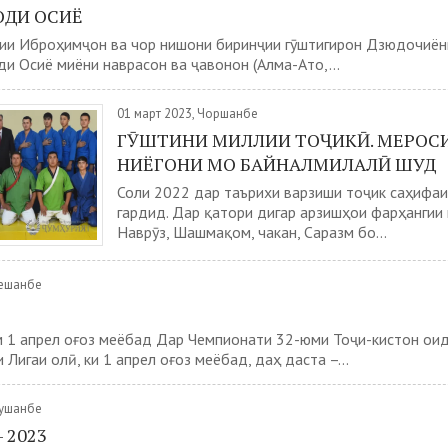
ДИ ОСИЁ
ии Иброҳимҷон ва чор нишони биринҷии гӯштигирон Дзюдочиён
и Осиё миёни наврасон ва ҷавонон (Алма-Ато,...
01 март 2023, Чоршанбе
ГӮШТИНИ МИЛЛИИ ТОҶИКӢ. МЕРОС
НИЁГОНИ МО БАЙНАЛМИЛАЛӢ ШУД
Соли 2022 дар таърихи варзиши тоҷик саҳифаи
гардид. Дар қатори дигар арзишҳои фарҳангии 
Наврӯз, Шашмақом, чакан, Саразм бо...
Сешанбе
 1 апрел оғоз меёбад Дар Чемпионати 32-юми Тоҷи-кистон ои
Лигаи олӣ, ки 1 апрел оғоз меёбад, даҳ даста –...
Душанбе
 2023