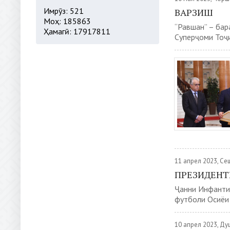
Имрӯз: 521
ВАРЗИШ
Моҳ: 185863
“Равшан” – бар
Ҳамагӣ: 17917811
Суперҷоми Тоҷи
11 апрел 2023, С
ПРЕЗИДЕНТ
Ҷанни Инфантин
футболи Осиёи 
10 апрел 2023, Д