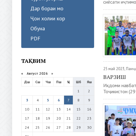
сиёсати иҷтимо
Дар бораи мо
Ҷои холии кор
Обуна
PDF
ТАҚВИМ
25 май 2023, Пан
«
Август 2026 »
ВАРЗИШ
Дш
Сш
Чш
Пш
Ҷъ
Шб
Яш
Иқдоми навбат
Тоҷикистон (29 
1
2
3
4
5
6
7
8
9
10
11
12
13
14
15
16
17
18
19
20
21
22
23
24
25
26
27
28
29
30