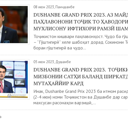
08 июн 2023, Панҷшанбе
DUSHANBE GRAND PRIX 2023. АЗ МА
ПАҲЛАВОНОНИ ТОҶИК ТО ҲАВОДОР
МУХЛИСОНУ ИФТИХОРИ РАМЗӢ ША
Тоҷикистон кишвари паҳлавонҳост. Ҷудо ба гӯ
– “Гӯштигирӣ” хеле шабоҳат дорад. Сокинони 
бораи гӯштигирӣ ва ҷудо...
05 июн 2023, Душанбе
DUSHANBE GRAND PRIX 2023. ТОҶИК
МИЗБОНИИ САТҲИ БАЛАНД ШИРКАТ
МУТАҲАЙЙИР КАРД
Инак, Dushanbe Grand Prix 2023 ба итмом расид.
(2-4 июн) номи Тоҷикистон ва Душанбе дар сар
махсусан расонаҳои варзишӣ,...
а