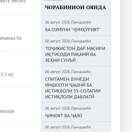
Рашту Ҳисору
ЧОРАБИНИҲОИ ОЯНДА
06 август 2026, Панҷшанбе
БА ОЗМУНИ “ҶУМҲУРИЯТ”
бахшида ба
06 август 2026, Панҷшанбе
ТОҶИКИСТОН ДАР МАСИРИ
ИҚТИСОДИ РАҚАМӢ ВА
ЗЕҲНИ СУНЪӢ
06 август 2026, Панҷшанбе
,5 кг),
СПИТАМЕН. БУНЁДИ
ИНШООТИ ҶАШНӢ БА
ИСТИҚБОЛИ 35-СОЛАГИИ
ИСТИҚЛОЛИ ДАВЛАТӢ
06 август 2026, Панҷшанбе
Баҳодур
ҶИНОЯТ ВА ҶАЗО
06 август 2026, Панҷшанбе