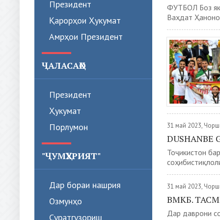
Президент
ФУТБОЛ Боз як
Ваҳдат Ҳанонов
Қарорҳои Ҳукумат
Амрҳои Президент
ҶАЛАСАҲО
Президент
Ҳукумат
Порлумон
31 май 2023, Чор
DUSHANBE G
Тоҷикистон бар
"ҶУМҲУРИЯТ"
соҳибистиқлоли
Дар бораи нашрия
31 май 2023, Чор
ВМКБ. ТАС
Озмунҳо
Дар даврони с
Суратгузориш