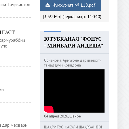
лии Тоҷикистон
Ҷумҳурият № 118.pdf
[3.59 Mb] (зеркашиҳо: 11040)
ИШАСТ
ЮТУБКАНАЛ "ФОНУС
 сармураббии
- МИНБАРИ АНДЕША"
рупо
..
Ориёнома. Армуғоне дар шинохти
тамаддуни ҷовидона
хи
04 апрел 2026, Шанбе
ш дар меҳвари
ШАҲРИТУС. ҚАБУЛИ ШАҲРВАНДОН