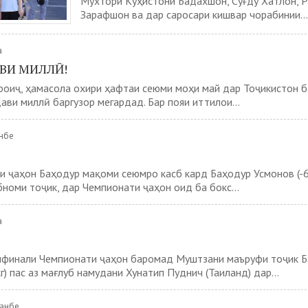
Мухтори Кӯҳистони Бадахшон, Суғду Хатлон, 
Зарафшон ва дар саросари кишвар чорабинии...
а
АВИ МИЛЛӢ!
роиҷ, ҳамасола охири ҳафтаи сеюми моҳи май дар Тоҷикистон 
ави миллӣ баргузор мегардад. Бар пояи иттилои...
анбе
 ҷаҳон Баҳодур мақоми сеюмро касб кард Баҳодур Усмонов (-63
номи тоҷик, дар Чемпионати ҷаҳон оид ба бокс...
а
мфинали Чемпионати ҷаҳон баромад Муштзани маъруфи тоҷик 
г) пас аз мағлуб намудани Хунатип Пуднич (Таиланд) дар...
шанбе