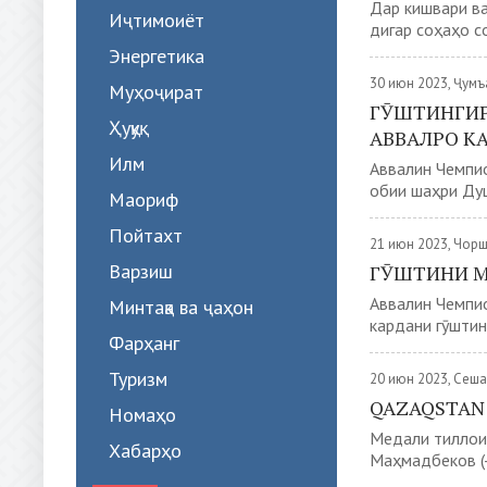
Дар кишвари ва
Иҷтимоиёт
дигар соҳаҳо с
Энергетика
30 июн 2023, Ҷумъ
Муҳоҷират
ГӮШТИНГИР
Ҳуқуқ
АВВАЛРО КА
Илм
Аввалин Чемпио
обии шаҳри Душ
Маориф
Пойтахт
21 июн 2023, Чор
Варзиш
ГӮШТИНИ 
Аввалин Чемпи
Минтақа ва ҷаҳон
кардани гӯштини
Фарҳанг
Туризм
20 июн 2023, Сеш
QAZAQSTAN 
Номаҳо
Медали тиллои
Хабарҳо
Маҳмадбеков (-