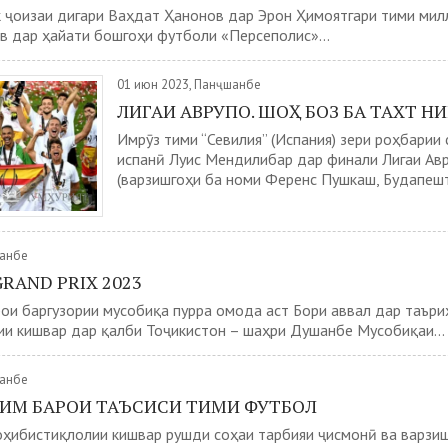
 ҷоизаи дигари Ваҳдат Ҳанонов дар Эрон Ҳимоятгари тими мил
 дар ҳайати бошгоҳи футболи «Персеполис»...
01 июн 2023, Панҷшанбе
ЛИГАИ АВРУПО. ШОҲ БОЗ БА ТАХТ Н
Имрӯз тими “Севилия” (Испания) зери роҳбарии
испанӣ Луис Мендилибар дар финали Лигаи Ав
(варзишгоҳи ба номи Ференс Пушкаш, Будапешт.
шанбе
RAND PRIX 2023
ои баргузории мусобиқа пурра омода аст Бори аввал дар таъри
и кишвар дар қалби Тоҷикистон – шаҳри Душанбе Мусобиқаи...
шанбе
МИМ БАРОИ ТАЪСИСИ ТИМИ ФУТБОЛ
оҳибистиқлолии кишвар рушди соҳаи тарбияи ҷисмонӣ ва варзи