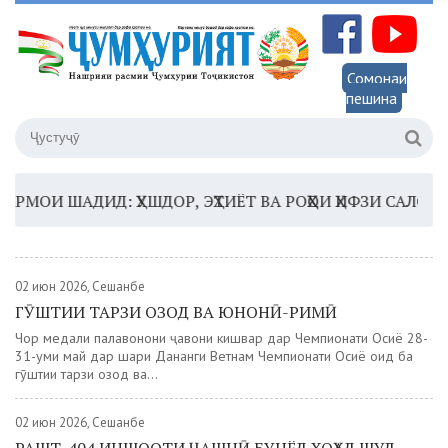
Сомонаи
пешина
И ШАДИД: ҲУШДОР, ЭҲТИЁТ ВА РОҲҲОИ ҲИФЗИ САЛОМАТӢ
1
02 июн 2026, Сешанбе
ГӮШТИИ ТАРЗИ ОЗОД ВА ЮНОНӢ-РИМӢ
Чор медали паҳлавонони ҷавони кишвар дар Чемпионати Осиё 28-
31-уми май дар шаҳри Дананги Ветнам Чемпионати Осиё оид ба
гӯштии тарзи озод ва...
02 июн 2026, Сешанбе