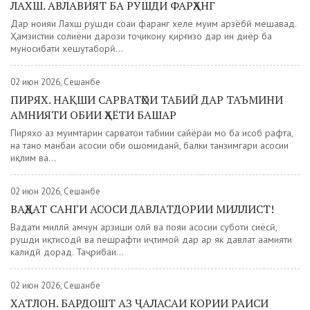
ЛАХШ. АВЛАВИЯТ БА РУШДИ ФАРҲАНГ
Дар ноҳияи Лахш рушди соҳаи фарҳанг хеле муҳим арзёбӣ мешавад.
Ҳамзистии солиёни дарози тоҷикону қирғизҳо дар ин диёр ба
муносибати хешутаборӣ...
02 июн 2026, Сешанбе
ПИРЯХ. НАҚШИ САРВАТҲОИ ТАБИӢ ДАР ТАЪМИНИ
АМНИЯТИ ОБИИ ҲАЁТИ БАШАР
Пиряхҳо аз муҳимтарин сарватҳои табиии сайёраи мо ба ҳисоб рафта,
на танҳо манбаи асосии оби ошомиданӣ, балки танзимгари асосии
иқлим ва...
02 июн 2026, Сешанбе
ВАҲДАТ САНГИ АСОСИ ДАВЛАТДОРИИ МИЛЛИСТ!
Ваҳдати миллӣ ҳамчун арзиши олӣ ва пояи асосии суботи сиёсӣ,
рушди иқтисодӣ ва пешрафти иҷтимоӣ дар ҳар як давлат аҳамияти
калидӣ дорад. Таҷрибаи...
02 июн 2026, Сешанбе
ХАТЛОН. БАРДОШТ АЗ ҶАЛАСАИ КОРИИ РАИСИ