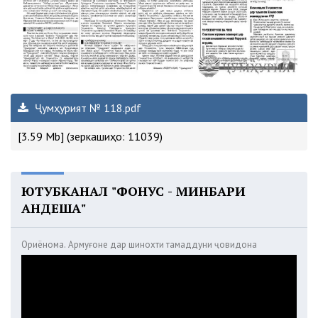
Ҷумҳурият № 118.pdf
[3.59 Mb] (зеркашиҳо: 11039)
ЮТУБКАНАЛ "ФОНУС - МИНБАРИ
АНДЕША"
Ориёнома. Армуғоне дар шинохти тамаддуни ҷовидона