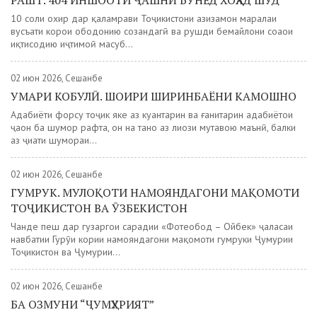
РАШТ. 404 ИНШООТИ ҶАШНӢ БУНЁД ХОҲАД ШУД
10 соли охир дар қаламрави Тоҷикистони азизамон марҳалаи
вусъати корҳои ободонию созандагӣ ва рушди бемайлони соҳаҳои
иқтисодию иҷтимоӣ маҳсуб...
02 июн 2026, Сешанбе
УМАРИ КОБУЛӢ. ШОИРИ ШИРИНБАЁНИ КАМОШНО
Адабиёти форсу тоҷик яке аз куҳантарин ва ғанитарин адабиётҳои
ҷаҳон ба шумор рафта, он на танҳо аз лиҳози муҳтавою маънӣ, балки
аз ҷиҳати шумораи...
02 июн 2026, Сешанбе
ГУМРУК. МУЛОҚОТИ НАМОЯНДАГОНИ МАҚОМОТИ
ТОҶИКИСТОН ВА ӮЗБЕКИСТОН
Чанде пеш дар гузаргоҳи сарҳадии «Фотеҳобод – Ойбек» ҷаласаи
навбатии Гурӯҳи кории намояндагони мақомоти гумруки Ҷумҳурии
Тоҷикистон ва Ҷумҳурии...
02 июн 2026, Сешанбе
БА ОЗМУНИ “ҶУМҲУРИЯТ”