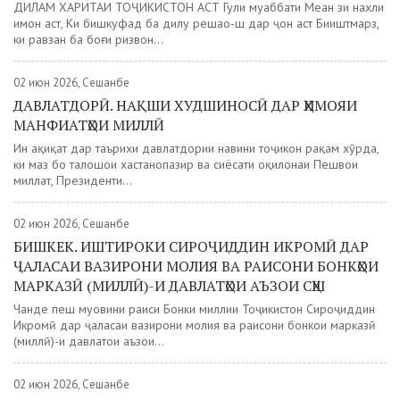
ДИЛАМ ХАРИТАИ ТОҶИКИСТОН АСТ Гули муҳаббати Меҳан зи нахли
имон аст, Ки бишкуфад ба дилу решаҳо-ш дар ҷон аст Биҳиштмарз,
ки равзан ба боғи ризвон...
02 июн 2026, Сешанбе
ДАВЛАТДОРӢ. НАҚШИ ХУДШИНОСӢ ДАР ҲИМОЯИ
МАНФИАТҲОИ МИЛЛӢ
Ин ҳақиқат дар таърихи давлатдории навини тоҷикон рақам хӯрда,
ки маҳз бо талошҳои хастанопазир ва сиёсати оқилонаи Пешвои
миллат, Президенти...
02 июн 2026, Сешанбе
БИШКЕК. ИШТИРОКИ СИРОҶИДДИН ИКРОМӢ ДАР
ҶАЛАСАИ ВАЗИРОНИ МОЛИЯ ВА РАИСОНИ БОНКҲОИ
МАРКАЗӢ (МИЛЛӢ)-И ДАВЛАТҲОИ АЪЗОИ СҲШ
Чанде пеш муовини раиси Бонки миллии Тоҷикистон Сироҷиддин
Икромӣ дар ҷаласаи вазирони молия ва раисони бонкҳои марказӣ
(миллӣ)-и давлатҳои аъзои...
02 июн 2026, Сешанбе