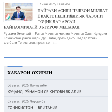
02 июн 2026, Сешанбе
ПАЙРАВИ АСИЛИ ПЕШВОИ МИЛЛАТ
Ё ВАҚТЕ ПЕШНИҲОДИ ЯК ҶАВОНИ
ТОҶИК ДАР АРСАИ
БАЙНАЛМИЛАЛӢ ЭЪТИРОФ МЕШАВАД
Рустами Эмомалӣ – Раиси Маҷлиси миллии Маҷлиси Олии Ҷумҳурии
Тоҷикистон, раиси шаҳри Душанбе, президенти Федератсияи
футболи Тоҷикистон, президенти...
ХАБАРҲОИ ОХИРИН
06 август 2026, Панҷшанбе
ХУҶАНД. РӮНАМОИ СЕ КИТОБИ ЯК АДИБ
05 август 2026, Чоршанбе
ТОҶИКИСТОН – БРИТАНИЯ