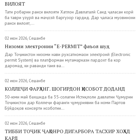
ВИЛОЯТ
Таҳти роҳбарии раиси вилояти Хатлон Давлаталӣ Саид ҷаласаи корӣ
ба таври ҳузурӣ ва маҷозӣ баргузор гардид. Дар ҷаласа муовинони
раиси вилоят,...
02 июн 2026, Сешанбе
Низоми электронии “E-PERMIT” фаъол шуд
Дар Тоҷикистон низоми нави рухсатномаҳои электронӣ (Electronic
permit System) ва платформаи мутамаркази пардохт ба кор
даромад, ки раванди таҳия ва...
02 июн 2026, Сешанбе
КОЛЛЕҶИ ФАРҲАНГ. ШОГИРДОН ҲИСОБОТ ДОДАНД
30-юми май бахшида ба 35-солагии Истиқлоли давлатии Ҷумҳурии
Тоҷикистон дар Коллеҷи фарҳанги ҷумҳуриявии ба номи Партов
Бӯйдоқов консерти ҳисоботии...
02 июн 2026, Сешанбе
ТИББИ ТОҶИК ҶАҲОНРО ДИГАРБОРА ТАСХИР ХОҲАД
КАРД