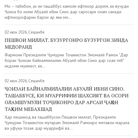
Мо – табибон, аз ин ташаббус камоли ифтихор дорем, ки вуҷуди
Ҷоиза бо номи Абуалӣ ибни Сино дар саросари олам санади
ифтихорофарин барои ҳар яки мо...
02 июн 2026, Сешанбе
ПЕШВОИ МИЛЛАТ. БУЗУРГОНРО БУЗУРГОН ЗИНДА
МЕДОРАНД
Фармони Президенти Ҷумҳурии Тоҷикистон Эмомалӣ Раҳмон "Дар
бораи Ҷоизаи байналмилалии Абуалӣ ибни Сино дар соҳаи тиб"
иқдоми муҳимест, ки...
02 июн 2026, Сешанбе
ҶОИЗАИ БАЙНАЛМИЛАЛИИ АБУАЛӢ ИБНИ СИНО.
ТАШАББУСЕ, КИ МУАРРИФИИ ШАХСИЯТ ВА ОСОРИ
ОЛАМШУМУЛИ ТОҶИКОНРО ДАР АРСАИ ҶАҲОН
ТАҲКИМ МЕБАХШАД
Ҳар пешниҳод ва ташаббусҳои Пешвои миллат, Президенти
Ҷумҳурии Тоҷикистон муҳтарам Эмомалӣ Раҳмонро метавон марҳала
ва уфуқи тозае дар муаррифӣ ва...