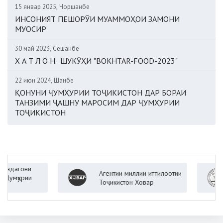
15 январ 2025, Чоршанбе
ИНСОНИЯТ ПЕШОРӮИ МУАММОҲОИ ЗАМОНИ
МУОСИР
30 май 2023, Сешанбе
Х А Т Л О Н. ШУКӮҲИ "BOKHTAR-FOOD-2023"
22 июн 2024, Шанбе
ҚОНУНИ ҶУМҲУРИИ ТОҶИКИСТОН ДАР БОРАИ
ТАНЗИМИ ҶАШНУ МАРОСИМ ДАР ҶУМҲУРИИ
ТОҶИКИСТОН
они
Агентии миллии иттилоотии
В
рии
Тоҷикистон Ховар
Ҷ