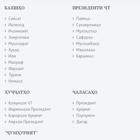
БАХШҲО
ПРЕЗИДЕНТИ ҶТ
Сиёсат
Паёмҳо
Иқтисод
Суханрониҳо
Иҷтимоиёт
Мулоқотҳо
Энергетика
Сафарҳо
Муҳоҷират
Мусоҳибаҳо
Ҳуқуқ
Мақолаҳо
Илм
Барқияҳо
Маориф
Фарҳанг
Туризм
Номаҳо
ҲУҶҶАТҲО
ҶАЛАСАҲО
Қонунҳои ҶТ
Президент
Фармонҳои Президент
Ҳукумат
Қарорҳои Ҳукумат
Порлумон
Амрҳои Президент
Дигар
"ҶУМҲУРИЯТ"