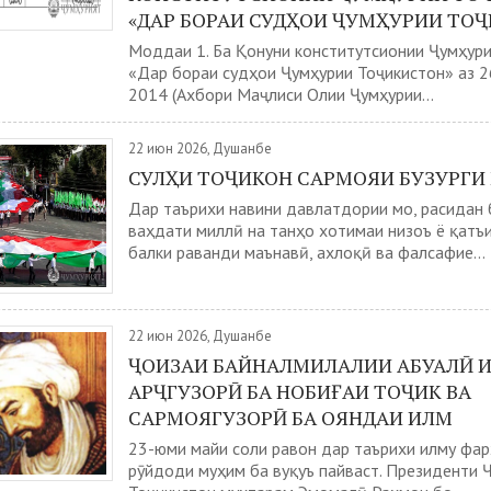
«ДАР БОРАИ СУДҲОИ ҶУМҲУРИИ ТО
Моддаи 1. Ба Қонуни конститутсионии Ҷумҳур
«Дар бораи судҳои Ҷумҳурии Тоҷикистон» аз 2
2014 (Ахбори Маҷлиси Олии Ҷумҳурии...
22 июн 2026, Душанбе
СУЛҲИ ТОҶИКОН САРМОЯИ БУЗУРГИ
Дар таърихи навини давлатдории мо, расидан 
ваҳдати миллӣ на танҳо хотимаи низоъ ё қатъи
балки раванди маънавӣ, ахлоқӣ ва фалсафие...
22 июн 2026, Душанбе
ҶОИЗАИ БАЙНАЛМИЛАЛИИ АБУАЛӢ 
АРҶГУЗОРӢ БА НОБИҒАИ ТОҶИК ВА
САРМОЯГУЗОРӢ БА ОЯНДАИ ИЛМ
23-юми майи соли равон дар таърихи илму фар
рӯйдоди муҳим ба вуқуъ пайваст. Президенти 