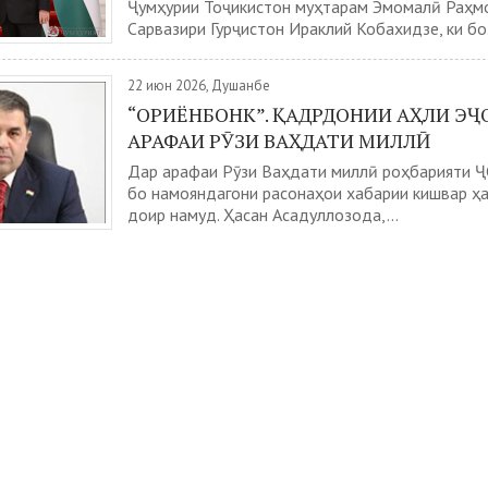
Ҷумҳурии Тоҷикистон муҳтарам Эмомалӣ Раҳм
Сарвазири Гурҷистон Ираклий Кобахидзе, ки бо.
22 июн 2026, Душанбе
“ОРИЁНБОНК”. ҚАДРДОНИИ АҲЛИ ЭҶ
АРАФАИ РӮЗИ ВАҲДАТИ МИЛЛӢ
Дар арафаи Рӯзи Ваҳдати миллӣ роҳбарияти Ҷ
бо намояндагони расонаҳои хабарии кишвар ҳ
доир намуд. Ҳасан Асадуллозода,...