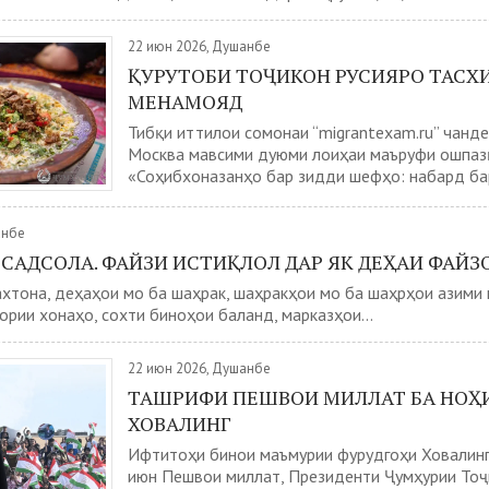
22 июн 2026, Душанбе
ҚУРУТОБИ ТОҶИКОН РУСИЯРО ТАСХ
МЕНАМОЯД
Тибқи иттилои сомонаи “migrantexam.ru” чанд
Москва мавсими дуюми лоиҳаи маъруфи ошпаз
«Соҳибхоназанҳо бар зидди шефҳо: набард бар
анбе
САДСОЛА. ФАЙЗИ ИСТИҚЛОЛ ДАР ЯК ДЕҲАИ ФАЙЗ
хтона, деҳаҳои мо ба шаҳрак, шаҳракҳои мо ба шаҳрҳои азими
рии хонаҳо, сохти биноҳои баланд, марказҳои...
22 июн 2026, Душанбе
ТАШРИФИ ПЕШВОИ МИЛЛАТ БА НОҲ
ХОВАЛИНГ
Ифтитоҳи бинои маъмурии фурудгоҳи Ховалинг
июн Пешвои миллат, Президенти Ҷумҳурии Тоҷ