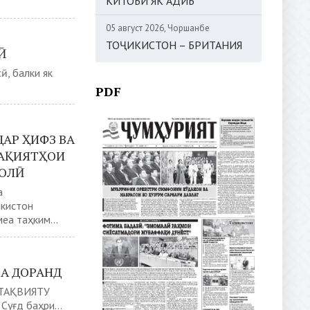
КИТОБИ ЯК АДИБ
05 август 2026, Чоршанбе
ТОҶИКИСТОН – БРИТАНИЯ
Ӣ
ӣ, балки як
PDF
ДАР ҲИФЗ ВА
ФАҚИЯТҲОИ
ЛОЛӢ
а
икистон
а таҳким...
А ДОРАНД
ТАҚВИЯТУ
ғд баҳри...