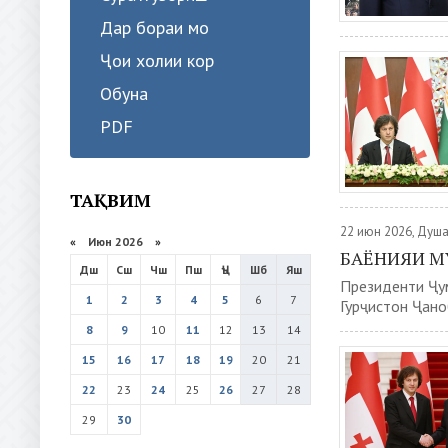
Дар бораи мо
Ҷои холии кор
Обуна
PDF
ТАҚВИМ
22 июн 2026, Душ
«
Июн 2026
»
БАЁНИЯИ 
Дш
Сш
Чш
Пш
Ҷъ
Шб
Яш
Президенти Ҷу
1
2
3
4
5
6
7
Гурҷистон Ҷано
8
9
10
11
12
13
14
15
16
17
18
19
20
21
22
23
24
25
26
27
28
29
30