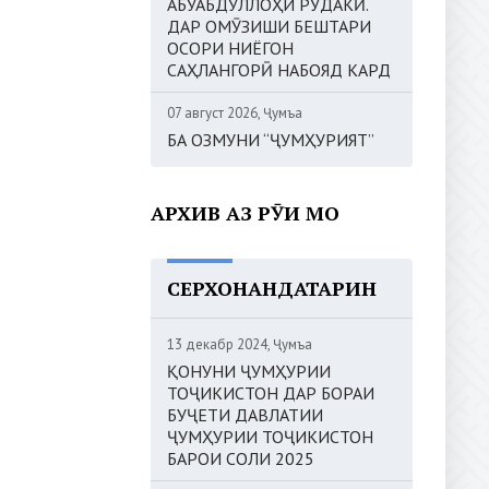
АБУАБДУЛЛОҲИ РӮДАКӢ.
ДАР ОМӮЗИШИ БЕШТАРИ
ОСОРИ НИЁГОН
САҲЛАНГОРӢ НАБОЯД КАРД
07 август 2026, Ҷумъа
БА ОЗМУНИ “ҶУМҲУРИЯТ”
АРХИВ АЗ РӮИ МОҲ
СЕРХОНАНДАТАРИН
13 декабр 2024, Ҷумъа
ҚОНУНИ ҶУМҲУРИИ
ТОҶИКИСТОН ДАР БОРАИ
БУҶЕТИ ДАВЛАТИИ
ҶУМҲУРИИ ТОҶИКИСТОН
БАРОИ СОЛИ 2025