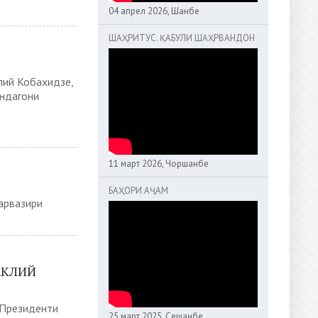
04 апрел 2026, Шанбе
ШАҲРИТУС. ҚАБУЛИ ШАҲРВАНДОН
лий Кобахидзе,
ндагони
11 март 2026, Чоршанбе
БАҲОРИ АҶАМ
арвазири
АКЛИЙ
 Президенти
25 март 2025, Сешанбе