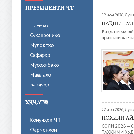
ПРЕЗИДЕНТИ ҶТ
22 июн 2026, Душ
НАҚШИ СУД
Паёмҳо
Ваҳдати миллӣ 
Суханрониҳо
принсипи ҳаёти
Мулоқотҳо
Сафарҳо
Мусоҳибаҳо
Мақолаҳо
Барқияҳо
ҲУҶҶАТҲО
22 июн 2026, Душ
НОҲИЯИ АЙ
Қонунҳои ҶТ
СОЛИ 2026 –
Фармонҳои
ТАҲКИМИ ХУДШ