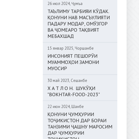
26 июл 2024, Ҷумъа
ТАЪЛИМУ ТАРБИЯИ КӮДАК.
ҚОНУНИ НАВ МАСЪУЛИЯТИ
ПАДАРУ МОДАР, ОМӮЗГОР
ВА ҶОМЕАРО ТАҚВИЯТ
МЕБАХШАД
15 январ 2025, Чоршанбе
ИНСОНИЯТ ПЕШОРӮИ
МУАММОҲОИ ЗАМОНИ
МУОСИР
30 май 2023, Сешанбе
Х А Т Л О Н. ШУКӮҲИ
"BOKHTAR-FOOD-2023"
22 июн 2024, Шанбе
ҚОНУНИ ҶУМҲУРИИ
ТОҶИКИСТОН ДАР БОРАИ
ТАНЗИМИ ҶАШНУ МАРОСИМ
ДАР ҶУМҲУРИИ
ТОҶИКИСТОН