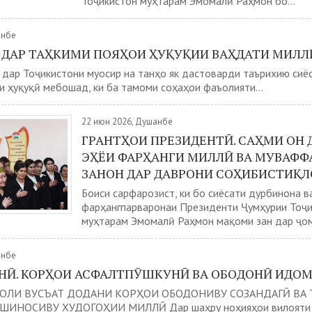
Тоҷикистон муҳтарам Эмомалӣ Раҳмон бо...
анбе
 ДАР ТАҲКИМИ ПОЯҲОИ ҲУҚУҚИИ ВАҲДАТИ МИЛЛ
дар Тоҷикистони муосир на танҳо як дастоварди таърихию сиёс
и ҳуқуқӣ мебошад, ки ба тамоми соҳаҳои фаъолияти...
22 июн 2026, Душанбе
ГРАНТҲОИ ПРЕЗИДЕНТӢ. САҲМИ ОН 
ЭҲЁИ ФАРҲАНГИ МИЛЛӢ ВА МУВАФ
ЗАНОН ДАР ДАВРОНИ СОҲИБИСТИҚ
Боиси сарфарозист, ки бо сиёсати дурбинона в
фарҳангпарваронаи Президенти Ҷумҳурии Тоҷ
муҳтарам Эмомалӣ Раҳмон мақоми зан дар ҷоме
анбе
НӢ. КОРҲОИ АСФАЛТПӮШКУНӢ ВА ОБОДОНӢ ИДОМ
 СОЛИ ВУСЪАТ ДОДАНИ КОРҲОИ ОБОДОНИВУ СОЗАНДАГӢ ВА 
ИНОСИВУ ХУДОГОҲИИ МИЛЛӢ Дар шаҳру ноҳияҳои вилояти Су