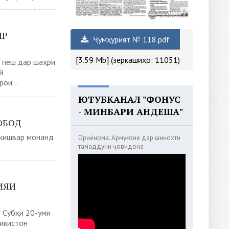
ИР
Ҷумҳурият № 118.pdf
[3.59 Mb] (зеркашиҳо: 11051)
е пеш дар шаҳри
ӣ
ои...
ЮТУБКАНАЛ "ФОНУС
- МИНБАРИ АНДЕША"
ОБОД
 кишвар монанд
Ориёнома. Армуғоне дар шинохти
тамаддуни ҷовидона
ИЯИ
 Субҳи 20-уми
икистон