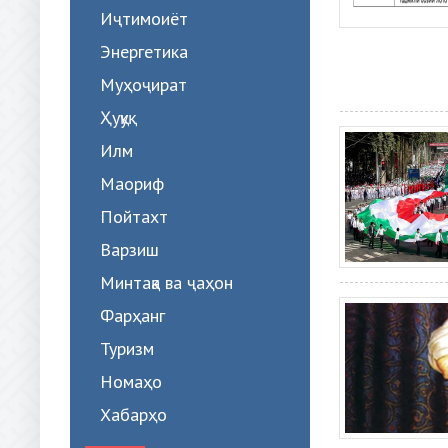
Иҷтимоиёт
Энергетика
Муҳоҷират
Ҳуқуқ
Илм
Маориф
Пойтахт
Варзиш
Минтақа ва ҷаҳон
Фарҳанг
Туризм
Номаҳо
Хабарҳо