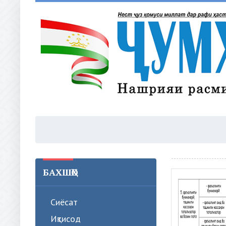
БАХШҲО
Сиёсат
Иқтисод