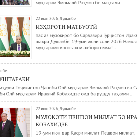
муҳтарам Эмомалӣ Раҳмон бо мақсади...
22 июн 2026, Душанбе
ИЗҲОРОТИ МАТБУОТӢ
пас аз музокирот бо Сарвазири Гурҷистон Ирак
шаҳри Душанбе, 19-уми июни соли 2026 Намоя
муҳтарами воситаҳои ахбори омма!...
анбе
МУШТАРАКИ
мҳурии Тоҷикистон Ҷаноби Олӣ муҳтарам Эмомалӣ Раҳмон ва С
би Олӣ муҳтарам Ираклий Кобахидзе оид ба рушду таҳкими...
22 июн 2026, Душанбе
МУЛОҚОТИ ПЕШВОИ МИЛЛАТ БО ИР
КОБАХИДЗЕ
19-уми июн дар Қасри миллат Пешвои миллат,