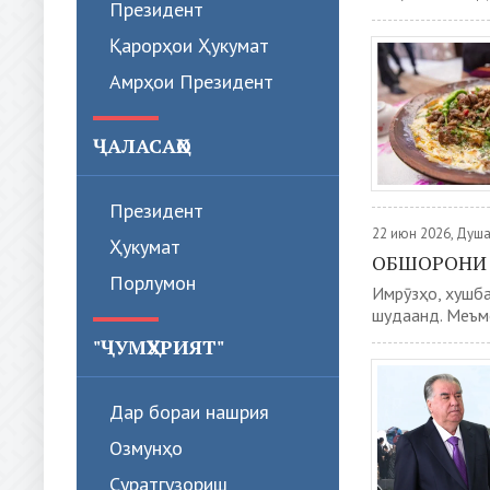
Президент
Қарорҳои Ҳукумат
Амрҳои Президент
ҶАЛАСАҲО
Президент
22 июн 2026, Душ
Ҳукумат
ОБШОРОНИ 
Порлумон
Имрӯзҳо, хушба
шудаанд. Меъмо
"ҶУМҲУРИЯТ"
Дар бораи нашрия
Озмунҳо
Суратгузориш