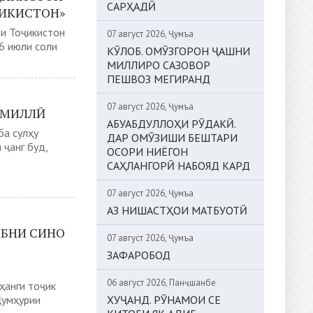
САРҲАДӢ
ҶИКИСТОН»
ии Тоҷикистон
07 август 2026, Ҷумъа
6 июли соли
КӮЛОБ. ОМӮЗГОРОН ҶАШНИ
МИЛЛИРО САЗОВОР
ПЕШВОЗ МЕГИРАНД
07 август 2026, Ҷумъа
 МИЛЛӢ
АБУАБДУЛЛОҲИ РӮДАКӢ.
ба сулҳу
ДАР ОМӮЗИШИ БЕШТАРИ
 ҷанг буд,
ОСОРИ НИЁГОН
САҲЛАНГОРӢ НАБОЯД КАРД
07 август 2026, Ҷумъа
АЗ НИШАСТҲОИ МАТБУОТӢ
ИБНИ СИНО
07 август 2026, Ҷумъа
ЗАФАРОБОД
06 август 2026, Панҷшанбе
ҳанги тоҷик
Ҷумҳурии
ХУҶАНД. РӮНАМОИ СЕ