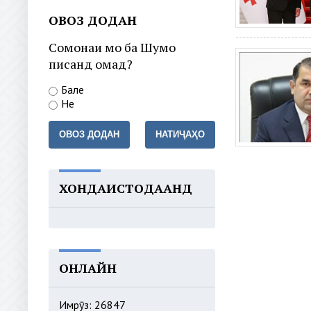
ОВОЗ ДОДАН
Сомонаи мо ба Шумо
писанд омад?
Бале
Не
ОВОЗ ДОДАН
НАТИҶАҲО
ХОНДАИСТОДААНД
ОНЛАЙН
Имрӯз: 26847