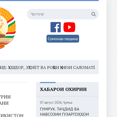
Сомонаи пешина
, ЭҲТИЁТ ВА РОҲҲОИ ҲИФЗИ САЛОМАТӢ
16:35 –
ШОМИ
ХАБАРҲОИ ОХИРИН
УРИИ
АНИ
07 август 2026, Ҷумъа
ГУМРУК. ТАҶДИД ВА
НАВСОЗИИ ГУЗАРГОҲҲОИ
ҶИКИСТОН