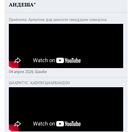
АНДЕША"
Ориёнома. Армуғоне дар шинохти тамаддуни ҷовидона
04 апрел 2026, Шанбе
ШАҲРИТУС. ҚАБУЛИ ШАҲРВАНДОН