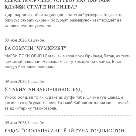
ДЕВАШТИЧ. РУШДИ УСТУВОР ДАР ПАРТАВИ
ҲАДАФҲОИ СТРАТЕГИИ КИШВАР
Дар шароити татбиқи ҳадафҳои стратегии Ҷумҳурии Тоҷикистон,
бахусус саноатикунонии босуръат, рақамикунонии иқтисодиёт ва
таъмини рушди устувори...
09 июн 2026, Сешанбе
БА ОЗМУНИ “ҶУМҲУРИЯТ”
МАРЗИ ПОКИ ОРИЁН Ватан, эй марзи поки Ориёнам, Ватан, аз тахти
ҷамшедӣ нишонам. Набахшам сангу хокатро ба оламҳо, Ватан
ганҷур бар ганҷи равонам....
09 июн 2026, Сешанбе
Ӯ ТАБИАТАН ЗАБОНШИНОС БУД
Умрҳо бояд, ки то як кӯдаке аз лутфи табъ, Олиме гӯё шавад ё
фозиле соҳибсухан. Саноии Ғазнавӣ Забони модарии мо – тоҷикӣ
аз қадимтарину тавонотарин...
09 июн 2026, Сешанбе
РАҚСИ “ОЗОДАПАЛАНГ” Ё ЧӢ ГУНА ТОҶИКИСТОН