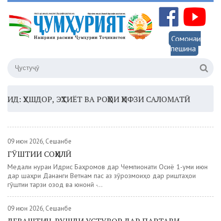
Сомонаи
пешина
ҲУШДОР, ЭҲТИЁТ ВА РОҲҲОИ ҲИФЗИ САЛОМАТӢ
16:35 
09 июн 2026, Сешанбе
ГӮШТИИ СОҲИЛӢ
Медали нуқраи Идрис Баҳромов дар Чемпионати Осиё 1-уми июн
дар шаҳри Дананги Ветнам пас аз зӯрозмоиҳо дар риштаҳои
гӯштии тарзи озод ва юнонӣ -...
09 июн 2026, Сешанбе