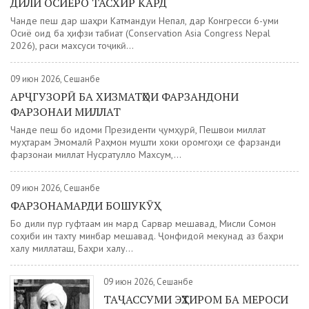
ДИЛИ ОСИЁРО ТАСХИР КАРД
Чанде пеш дар шаҳри Катмандуи Непал, дар Конгресси 6-уми
Осиё оид ба ҳифзи табиат (Conservation Asia Congress Nepal
2026), рақси махсуси тоҷикӣ...
09 июн 2026, Сешанбе
АРҶГУЗОРӢ БА ХИЗМАТҲОИ ФАРЗАНДОНИ
ФАРЗОНАИ МИЛЛАТ
Чанде пеш бо иқдоми Президенти ҷумҳурӣ, Пешвои миллат
муҳтарам Эмомалӣ Раҳмон мушти хоки оромгоҳи се фарзанди
фарзонаи миллат Нусратулло Махсум,...
09 июн 2026, Сешанбе
ФАРЗОНАМАРДИ БОШУКӮҲ
Бо дили пур гуфтаам ин мард Сарвар мешавад, Мисли Сомон
соҳиби ин тахту минбар мешавад. Ҷонфидоӣ мекунад аз баҳри
халқу миллаташ, Баҳри халқу...
09 июн 2026, Сешанбе
ТАҶАССУМИ ЭҲТИРОМ БА МЕРОСИ