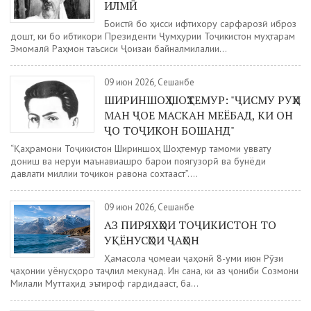
ИЛМӢ
Боистӣ бо ҳисси ифтихору сарфарозӣ иброз
дошт, ки бо ибтикори Президенти Ҷумҳурии Тоҷикистон муҳтарам
Эмомалӣ Раҳмон таъсиси Ҷоизаи байналмилалии...
09 июн 2026, Сешанбе
ШИРИНШОҲ ШОҲТЕМУР: "ҶИСМУ РУҲИ
МАН ҶОЕ МАСКАН МЕЁБАД, КИ ОН
ҶО ТОҶИКОН БОШАНД"
“Қаҳрамони Тоҷикистон Шириншоҳ Шоҳтемур тамоми қуввату
дониш ва неруи маънавиашро барои поягузорӣ ва бунёди
давлати миллии тоҷикон равона сохтааст”....
09 июн 2026, Сешанбе
АЗ ПИРЯХҲОИ ТОҶИКИСТОН ТО
УҚЁНУСҲОИ ҶАҲОН
Ҳамасола ҷомеаи ҷаҳонӣ 8-уми июн Рӯзи
ҷаҳонии уқёнусҳоро таҷлил мекунад. Ин сана, ки аз ҷониби Созмони
Милали Муттаҳид эътироф гардидааст, ба...