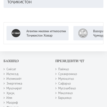
ТОҶИКИСТОН
Агентии миллии иттилоотии
Вазорати корҳ
Тоҷикистон Ховар
Ҷумҳурии Тоҷи
БАХШҲО
ПРЕЗИДЕНТИ ҶТ
Сиёсат
Паёмҳо
Иқтисод
Суханрониҳо
Иҷтимоиёт
Мулоқотҳо
Энергетика
Сафарҳо
Муҳоҷират
Мусоҳибаҳо
Ҳуқуқ
Мақолаҳо
Илм
Барқияҳо
Маориф