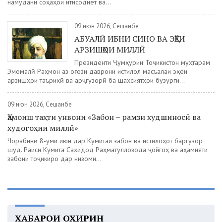
намудани соҳаҳои иқтисодиёт ва...
09 июн 2026, Сешанбе
АБУАЛӢ ИБНИ СИНО ВА ЭҲЁИ
АРЗИШҲОИ МИЛЛӢ
Президенти Ҷумҳурии Тоҷикистон муҳтарам
Эмомалӣ Раҳмон аз оғози даврони истиқлол масъалаи эҳёи
арзишҳои таърихӣ ва арҷгузорӣ ба шахсиятҳои бузурги...
09 июн 2026, Сешанбе
Ҳамоиш таҳти унвони «Забон – рамзи худшиносӣ ва
худогоҳии миллӣ»
Чорабинӣ 8-уми июн дар Кумитаи забон ва истилоҳот баргузор
шуд. Раиси Кумита Сахидод Раҳматуллозода ҷойгоҳ ва аҳамияти
забони тоҷикиро дар низоми...
ХАБАРҲОИ ОХИРИН