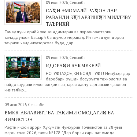
09 июн 2026, Сешанбе
САҲМИ ЭМОМАЛӢ РАҲМОН ДАР
РАВАНДИ ЭҲЁИ АРЗИШҲОИ МИЛЛИВУ
ТАЪРИХӢ
Тамаддуни ориёӣ яке аз қадимтарин ва пурғановаттарин
тамаддунҳои башарӣ ба шумор меравад. Ин тамаддун дорои
таърихи чандинҳазорсола буда, дар...
09 июн 2026, Сешанбе
ИДОРАҲОИ БУКМЕКЕРӢ
НОГУФТАҲОЕ, КИ БОЯД ГУФТ! Имрӯзҳо дар
баробари рушди босуръати технология ва
пайдо шудани имкониятҳои нав, тарзи ҳаёту саргармии ҷавонон
низ тағйир...
09 июн 2026, Сешанбе
ВМКБ. АВЛАВИЯТ БА ТАҲКИМИ ОМОДАГИҲО БА
ЗИМИСТОН
Рафти иҷрои қарори Ҳукумати Ҷумҳурии Тоҷикистон аз 28-уми
марти соли 2026, таҳти №178 “Дар бораи сари вақт омода