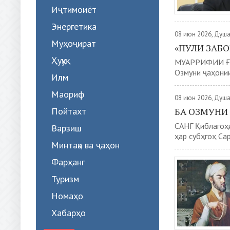
Иҷтимоиёт
Энергетика
08 июн 2026, Душ
Муҳоҷират
«ПУЛИ ЗАБ
Ҳуқуқ
МУАРРИФИИ ҒО
Озмуни ҷаҳонии
Илм
Маориф
08 июн 2026, Душ
Пойтахт
БА ОЗМУНИ
САНГ Қиблагоҳи
Варзиш
ҳар субҳгоҳ Сар
Минтақа ва ҷаҳон
Фарҳанг
Туризм
Номаҳо
Хабарҳо