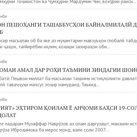
мҳурии Тоҷикистон ва Ҷумҳурии Мардумии Чин, вохӯрии раиси...
анбе
Н ПЕШОҲАНГИ ТАШАББУСҲОИ БАЙНАЛМИЛАЛӢ Д
Б
сир масъалаи об ба яке аз муҳимтарин мавзуъҳои глобалӣ табд
 ҷаҳон, тағйирёбии иқлим, коҳиши захираҳои оби...
анбе
НОМАИ АМАЛ ДАР РОҲИ ТАЪМИНИ ЗИНДАГИИ ШОИ
атӣ Пешвои миллат ба масъалаи таҳкими истиқлолияти давлатӣ
лӣ таваҷҷуҳи махсус зоҳир намуданд. Таъкид...
анбе
РИЯТ» ЭҲТИРОМ ҚОИЛАМ Ё АНҶОМИ БАҲСИ 19-СОЛ
ДОЛАТ
қте падарам Музаффар Наврӯзов аз олам даргузашт, манзили и
ӯза Иброҳимова ба мерос монд, вале соли 2007...