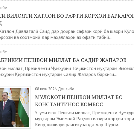
анбе
ИСИ ВИЛОЯТИ ХАТЛОН БО РАФТИ КОРҲОИ БАРҚАРО
Д
Хатлон Давлаталӣ Саид дар доираи сафари корӣ ба шаҳри Кӯло
рсозӣ ва сохтмонӣ дар маҳаллаҳои аз офати табиӣ...
анбе
АБРИКИИ ПЕШВОИ МИЛЛАТ БА САДИР ЖАПАРОВ
вои миллат, Президенти Ҷумҳурии Тоҷикистон муҳтарам Эмома
ҳурии Қирғизистон муҳтарам Садир Жапаров барқияи...
08 июн 2026, Душанбе
МУЛОҚОТИ ПЕШВОИ МИЛЛАТ БО
КОНСТАНТИНОС КОМБОС
5-уми июн Пешвои миллат, Президенти Ҷумҳур
муҳтарам Эмомалӣ Раҳмон вазири корҳои хори
Кипр, кишвари раисикунанда дар Шурои...