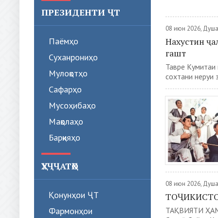
ПРЕЗИДЕНТИ ҶТ
08 июн 2026, Душ
Паёмҳо
Нахустин ҷа
гашт
Суханрониҳо
Тавре Кумитаи 
Мулоқотҳо
сохтани неруи 
Сафарҳо
Мусоҳибаҳо
Мақолаҳо
Барқияҳо
ҲУҶҶАТҲО
08 июн 2026, Душ
Қонунҳои ҶТ
ТОҶИКИСТО
Фармонҳои
ТАҚВИЯТИ ҲАМ