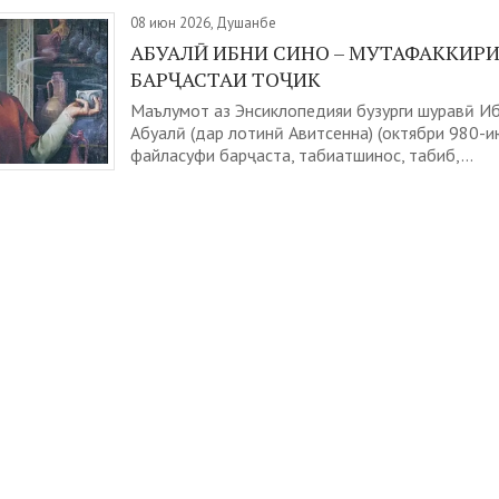
08 июн 2026, Душанбе
АБУАЛӢ ИБНИ СИНО – МУТАФАККИР
БАРҶАСТАИ ТОҶИК
Маълумот аз Энсиклопедияи бузурги шуравӣ Иб
Абуалӣ (дар лотинӣ Авитсенна) (октябри 980-и
файласуфи барҷаста, табиатшинос, табиб,...