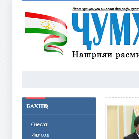
БАХШҲО
Сиёсат
Иқтисод