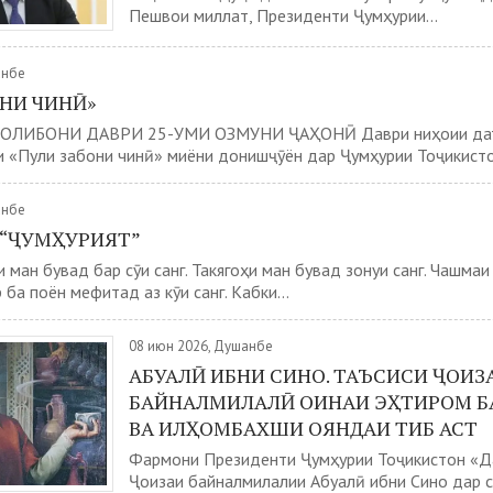
Пешвои миллат, Президенти Ҷумҳурии...
анбе
ОНИ ЧИНӢ»
ЛИБОНИ ДАВРИ 25-УМИ ОЗМУНИ ҶАҲОНӢ Даври ниҳоии даъ
 «Пули забони чинӣ» миёни донишҷӯён дар Ҷумҳурии Тоҷикистон
анбе
 “ҶУМҲУРИЯТ”
 ман бувад бар сӯи санг. Такягоҳи ман бувад зонуи санг. Чашма
 ба поён мефитад аз кӯи санг. Кабки...
08 июн 2026, Душанбе
АБУАЛӢ ИБНИ СИНО. ТАЪСИСИ ҶОИЗ
БАЙНАЛМИЛАЛӢ ОИНАИ ЭҲТИРОМ Б
ВА ИЛҲОМБАХШИ ОЯНДАИ ТИБ АСТ
Фармони Президенти Ҷумҳурии Тоҷикистон «Д
Ҷоизаи байналмилалии Абуалӣ ибни Сино дар с