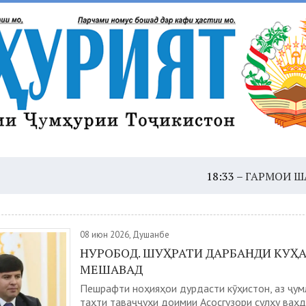
18:33 –
ГАРМОИ ШАДИД: ҲУШ
08 июн 2026, Душанбе
НУРОБОД. ШУҲРАТИ ДАРБАНДИ КУҲА
МЕШАВАД
Пешрафти ноҳияҳои дурдасти кӯҳистон, аз ҷум
таҳти таваҷҷуҳи доимии Асосгузори сулҳу ваҳ