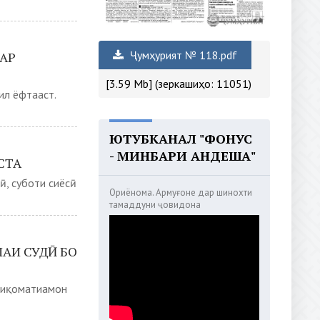
Ҷумҳурият № 118.pdf
АР
[3.59 Mb] (зеркашиҳо: 11051)
ил ёфтааст.
ЮТУБКАНАЛ "ФОНУС
- МИНБАРИ АНДЕША"
СТА
, суботи сиёсӣ
Ориёнома. Армуғоне дар шинохти
тамаддуни ҷовидона
АИ СУДӢ БО
стиқоматиамон