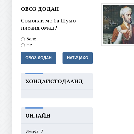
ОВОЗ ДОДАН
Сомонаи мо ба Шумо
писанд омад?
Бале
Не
ОВОЗ ДОДАН
НАТИҶАҲО
ХОНДАИСТОДААНД
ОНЛАЙН
Имрӯз: 7