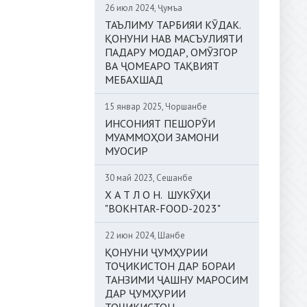
26 июл 2024, Ҷумъа
ТАЪЛИМУ ТАРБИЯИ КӮДАК.
ҚОНУНИ НАВ МАСЪУЛИЯТИ
ПАДАРУ МОДАР, ОМӮЗГОР
ВА ҶОМЕАРО ТАҚВИЯТ
МЕБАХШАД
15 январ 2025, Чоршанбе
ИНСОНИЯТ ПЕШОРӮИ
МУАММОҲОИ ЗАМОНИ
МУОСИР
30 май 2023, Сешанбе
Х А Т Л О Н. ШУКӮҲИ
"BOKHTAR-FOOD-2023"
22 июн 2024, Шанбе
ҚОНУНИ ҶУМҲУРИИ
ТОҶИКИСТОН ДАР БОРАИ
ТАНЗИМИ ҶАШНУ МАРОСИМ
ДАР ҶУМҲУРИИ
ТОҶИКИСТОН