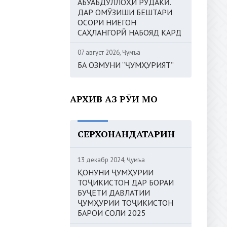
АБУАБДУЛЛОҲИ РӮДАКӢ.
ДАР ОМӮЗИШИ БЕШТАРИ
ОСОРИ НИЁГОН
САҲЛАНГОРӢ НАБОЯД КАРД
07 август 2026, Ҷумъа
БА ОЗМУНИ “ҶУМҲУРИЯТ”
АРХИВ АЗ РӮИ МОҲ
СЕРХОНАНДАТАРИН
13 декабр 2024, Ҷумъа
ҚОНУНИ ҶУМҲУРИИ
ТОҶИКИСТОН ДАР БОРАИ
БУҶЕТИ ДАВЛАТИИ
ҶУМҲУРИИ ТОҶИКИСТОН
БАРОИ СОЛИ 2025