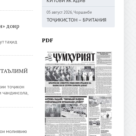
КИТОБИ ЯК АДИБ
05 август 2026, Чоршанбе
ТОҶИКИСТОН – БРИТАНИЯ
н» доир
PDF
муттаҳид
 ТАЪЛИМӢ
кии тоҷикон
и чандинсола,
ои молиявию