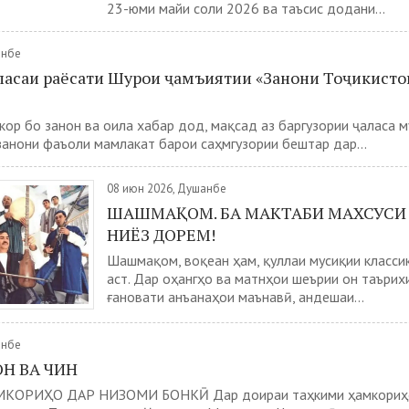
23-юми майи соли 2026 ва таъсис додани...
анбе
ласаи раёсати Шурои ҷамъиятии «Занони Тоҷикисто
кор бо занон ва оила хабар дод, мақсад аз баргузории ҷаласа 
занони фаъоли мамлакат барои саҳмгузории бештар дар...
08 июн 2026, Душанбе
ШАШМАҚОМ. БА МАКТАБИ МАХСУСИ
НИЁЗ ДОРЕМ!
Шашмақом, воқеан ҳам, қуллаи мусиқии класси
аст. Дар оҳангҳо ва матнҳои шеърии он таърих
ғановати анъанаҳои маънавӣ, андешаи...
анбе
Н ВА ЧИН
КОРИҲО ДАР НИЗОМИ БОНКӢ Дар доираи таҳкими ҳамкориҳ