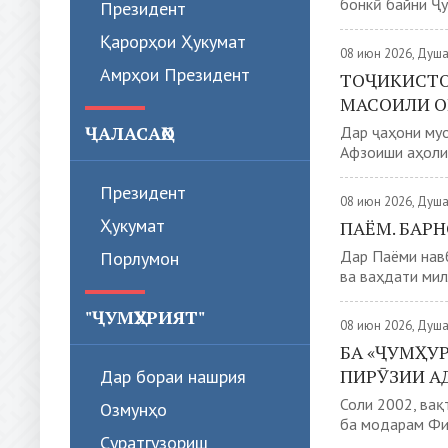
бонкӣ байни Ҷу
Президент
Қарорҳои Ҳукумат
08 июн 2026, Душ
Амрҳои Президент
ТОҶИКИСТО
МАСОИЛИ О
ҶАЛАСАҲО
Дар ҷаҳони муо
Афзоиши аҳолии
Президент
08 июн 2026, Душ
Ҳукумат
ПАЁМ. БАР
Дар Паёми навб
Порлумон
ва ваҳдати мил
"ҶУМҲУРИЯТ"
08 июн 2026, Душ
БА «ҶУМҲУ
ПИРӮЗИИ А
Дар бораи нашрия
Соли 2002, ва
Озмунҳо
ба модарам Фир
Суратгузориш