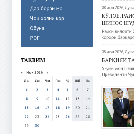
Дар бораи мо
08 июн 2026, Душ
КӮЛОБ. РА
Ҷои холии кор
ШИНОС ШУ
Обуна
Раиси вилояти 
корҳои барқаро
PDF
08 июн 2026, Душ
ТАҚВИМ
БАРҚИЯИ Т
5-уми июн Пеш
«
Июн 2026
»
Президенти Ҷум
Дш
Сш
Чш
Пш
Ҷъ
Шб
Яш
1
2
3
4
5
6
7
8
9
10
11
12
13
14
15
16
17
18
19
20
21
22
23
24
25
26
27
28
29
30