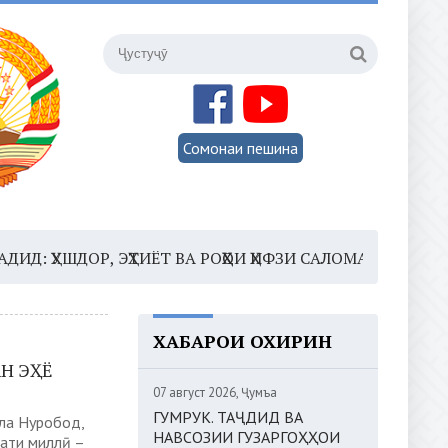
Сомонаи пешина
ДОР, ЭҲТИЁТ ВА РОҲҲОИ ҲИФЗИ САЛОМАТӢ
16:35 –
ШО
ХАБАРҲОИ ОХИРИН
Н ЭҲЁ
07 август 2026, Ҷумъа
ГУМРУК. ТАҶДИД ВА
ла Нуробод,
НАВСОЗИИ ГУЗАРГОҲҲОИ
дати миллӣ –