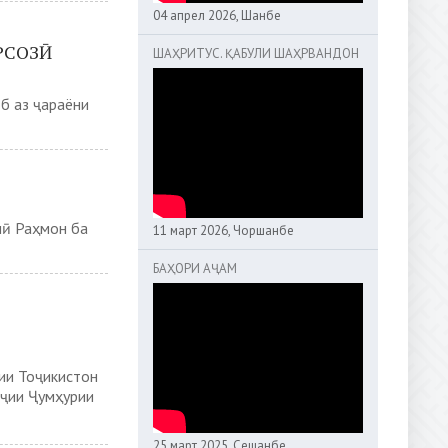
04 апрел 2026, Шанбе
РСОЗӢ
ШАҲРИТУС. ҚАБУЛИ ШАҲРВАНДОН
б аз ҷараёни
лӣ Раҳмон ба
11 март 2026, Чоршанбе
БАҲОРИ АҶАМ
ии Тоҷикистон
ҷии Ҷумҳурии
25 март 2025, Сешанбе