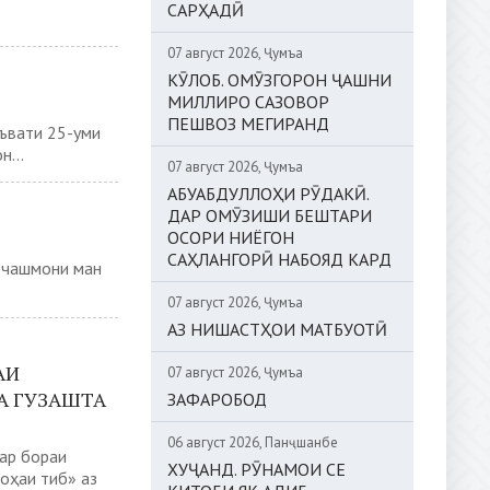
САРҲАДӢ
07 август 2026, Ҷумъа
КӮЛОБ. ОМӮЗГОРОН ҶАШНИ
МИЛЛИРО САЗОВОР
ПЕШВОЗ МЕГИРАНД
вати 25-уми
...
07 август 2026, Ҷумъа
АБУАБДУЛЛОҲИ РӮДАКӢ.
ДАР ОМӮЗИШИ БЕШТАРИ
ОСОРИ НИЁГОН
САҲЛАНГОРӢ НАБОЯД КАРД
и чашмони ман
07 август 2026, Ҷумъа
АЗ НИШАСТҲОИ МАТБУОТӢ
АИ
07 август 2026, Ҷумъа
А ГУЗАШТА
ЗАФАРОБОД
06 август 2026, Панҷшанбе
ар бораи
ХУҶАНД. РӮНАМОИ СЕ
оҳаи тиб» аз