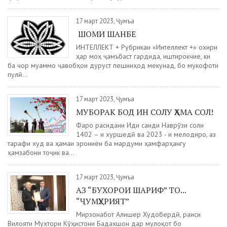
17 март 2023, Ҷумъа
ШОМИ ШАНБЕ
ИНТЕЛЛЕКТ + Рубрикаи «Интеллект +» охири
ҳар моҳ ҷамъбаст гардида, иштирокчие, ки
ба чор муаммо ҷавобҳои дуруст пешниҳод мекунад, бо мукофоти
пулӣ...
17 март 2023, Ҷумъа
МУБОРАК БОД ИН СОЛУ ҲАМА СОЛ!
Фаро расидани Иди саиди Наврӯзи соли
1402 – и хуршедӣ ва 2023 - и мелодиро, аз
тарафи худ ва ҳамаи эрониён ба мардуми ҳамфарҳангу
ҳамзабони тоҷик ва...
17 март 2023, Ҷумъа
АЗ “БУХОРОИ ШАРИФ” ТО...
“ҶУМҲУРИЯТ”
Мирзонабот Алишер Худобердӣ, раиси
Вилояти Мухтори Кӯҳистони Бадахшон дар мулоқот бо