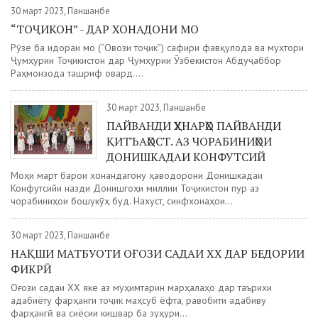
30 март 2023, Панҷшанбе
“ТОҶИКОН” - ДАР ХОНАДОНИ МО
Рӯзе ба идораи мо (“Овози тоҷик”) сафири фавқулода ва мухтори
Ҷумҳурии Тоҷикистон дар Ҷумҳурии Ӯзбекистон Абдуҷаббор
Раҳмонзода ташриф овард....
30 март 2023, Панҷшанбе
ПАЙВАНДИ ҲУНАРҲО ПАЙВАНДИ
ҚИТЪАҲОСТ. АЗ ЧОРАБИНИҲОИ
ДОНИШКАДАИ КОНФУТСИЙ
Моҳи март барои хонандагону ҳаводорони Донишкадаи
Конфутсийи назди Донишгоҳи миллии Тоҷикистон пур аз
чорабиниҳои бошукӯҳ буд. Нахуст, синфхонаҳои...
30 март 2023, Панҷшанбе
НАҚШИ МАТБУОТИ ОҒОЗИ САДАИ ХХ ДАР БЕДОРИИ
ФИКРӢ
Оғози садаи ХХ яке аз муҳимтарин марҳалаҳо дар таърихи
адабиёту фарҳанги тоҷик маҳсуб ёфта, равобити адабиву
фарҳангӣ ва сиёсии кишвар ба зуҳури...