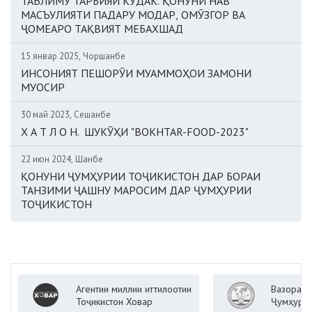
ТАЪЛИМУ ТАРБИЯИ КӮДАК. ҚОНУНИ НАВ
МАСЪУЛИЯТИ ПАДАРУ МОДАР, ОМӮЗГОР ВА
ҶОМЕАРО ТАҚВИЯТ МЕБАХШАД
15 январ 2025, Чоршанбе
ИНСОНИЯТ ПЕШОРӮИ МУАММОҲОИ ЗАМОНИ
МУОСИР
30 май 2023, Сешанбе
Х А Т Л О Н. ШУКӮҲИ "BOKHTAR-FOOD-2023"
22 июн 2024, Шанбе
ҚОНУНИ ҶУМҲУРИИ ТОҶИКИСТОН ДАР БОРАИ
ТАНЗИМИ ҶАШНУ МАРОСИМ ДАР ҶУМҲУРИИ
ТОҶИКИСТОН
Агентии миллии иттилоотии
Вазорати корҳои
Тоҷикистон Ховар
Ҷумҳурии Тоҷики