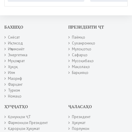
БАХШҲО
ПРЕЗИДЕНТИ ҶТ
Сиёсат
Паёмҳо
Иқтисод
Суханрониҳо
Иҷтимоиёт
Мулоқотҳо
Энергетика
Сафарҳо
Муҳоҷират
Мусоҳибаҳо
Ҳуқуқ
Мақолаҳо
Илм
Барқияҳо
Маориф
Фарҳанг
Туризм
Номаҳо
ҲУҶҶАТҲО
ҶАЛАСАҲО
Қонунҳои ҶТ
Президент
Фармонҳои Президент
Ҳукумат
Қарорҳои Ҳукумат
Порлумон