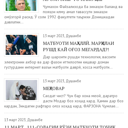
Ҷумахон Файзализода ба зинаҳои баланд ва
пояҳои илму амал тавассути зинаҳои
омӯзгорӣ расид. Ӯ соли 1992 факултети таърихи Донишкадаи
давлатии...
13 март 2023, Душанбе
МАТБУОТИ МАҲАЛЛӢ. МАРҲИЛАИ
РУШД КАЙ ОҒОЗ МЕГАРДАД?!
Дар шароити рушди технология, васоити
электронии ахбор ва дар фазои иттилоотии кишвар доман
густурдани интернет вазъи матбуоти даврӣ, хосса матбуоти...
13 март 2023, Душанбе
МЕҲРОВАР
Саодат чист? Чун бар хона меоӣ, даратро
дасти Модар боз хоҳад кард. Ҳамин дар боз
кардан, Зиндагии рафтаро оғоз хоҳад кард. ФАРЗОНА Ҷумлае...
13 март 2023, Душанбе
11 МАРТ. 111-СОЛАГИИ РӮЗИ МАТБУОТИ ТОҶИК