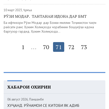
10 март 2023, Ҷумъа
РӮЗИ МОДАР. ТАНТАНАИ ИДОНА ДАР БМТ
Ба ифтихори Рӯзи Модар дар Бонки миллии Тоҷикистон таҳти
раёсати раис Ҳоким Холиқзода чорабинии бошукӯҳи идона
баргузор гардид. Ҳоким Холиқзода...
1
...
70
71
72
73
ХАБАРҲОИ ОХИРИН
06 август 2026, Панҷшанбе
ХУҶАНД. РӮНАМОИ СЕ КИТОБИ ЯК АДИБ