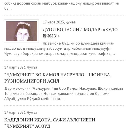
собиқадорони соҳаи матбуот, қаламкашону ноширони вилоят, ки
ба...
17 март 2023, Ҷумъа
ДУОИ ВОПАСИНИ МОДАР: «ХУДО
ҲОФИЗ!»
Як замоне буд, ки бо шунидани калимаи
модар шод мешудему табассум дар лабонамон мешукуфт.
Ҷумлаву ибораҳои «модарат омад», «модарат куҷо рафт?»,...
17 март 2023, Ҷумъа
“ҶУМҲУРИЯТ” БО КАМОЛ НАСРУЛЛО – ШОИР ВА
РӮЗНОМАНИГОРИ АСИЛ
Дар меҳмонии “Ҷумҳурият” ин бор Камол Насрулло, Шоири халқии
Тоҷикистон, барандаи Ҷоизаи давлатии Тоҷикистон ба номи
Абуабдулло Рӯдакӣ мебошанд....
17 март 2023, Ҷумъа
ҚАДРДОНИИ ИДОНА. САФИ АЪЛОЧИЁНИ
“ҶУМҲУРИЯТ” АФЗУД