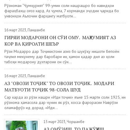
Рӯзномаи “Ҷумҳурият” 99-умин соли нашрашро бо навидҳои
фараҳбахш оғоз кард. Аз ҷумла, 7 корманди эҷодии ҷарида бо
унвонҳои Аълочии фарҳангу матбуоти...
16 март 2023, Панҷшанбе
ГИРЯИ МОДАРОНИ ОН СӮИ ОМУ. МАҲРУМИЯТ АЗ
КОР ВА ҚИРОАТИ ШЕЪР
Рӯзи Модарро дар Тоҷикистони азиз бо шукӯҳу нишоти бепоён
таҷлил мекунему дар баробари ин, ҳамон қадар дил аз ҳоли
табоҳи модарону духтарони он сӯи...
16 март 2023, Панҷшанбе
АЗ "ОВОЗИ ТОҶИК" ТО ОВОЗИ ТОҶИК. МОДАРИ
МАТБУОТИ ТОҶИК 98-СОЛА ШУД
Сар карда аз рӯзи нашри «Иди тоҷик» яъне 15 марти соли 1925, ин
рӯзнома ҳамасола дар чунин як рӯз, хосса фарорасии Наврӯзи
оламафрӯз ид дорад. «Иди...
15 март 2023, Чоршанбе
АЗ ОМӮЗИШ ТО ПАЖӮҲИШ