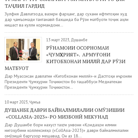
ТАҶЛИЛ ГАРДИД
Зулфия Давлатзода, вазири фарҳанг, дар сухани ифтитоҳии худ
дар ҷамъомади тантанавӣ бахшида ба Рӯзи матбуоти тоҷик аҳли
нишаст ва кулли кормандони...
13 март 2023, Душанбе
РӮНАМОИИ ОСОРНОМАИ
«ҶУМҲУРИЯТ». АРМУҒОНИ
КИТОБХОНАИ МИЛЛӢ ДАР РӮЗИ
МАТБУОТ
Дар Муассисаи давлатии «Китобхонаи миллӣ»-и Дастгоҳи иҷроияи
Президенти Ҷумҳурии Тоҷикистон бо ташаббуси Медиатекаи
Президенти Ҷумҳурии Тоҷикистон...
10 март 2023, Ҷумъа
ДУШАНБЕ ДАВРИ БАЙНАЛМИЛАЛИИ ОМӮЗИШИИ
«COLLASIA-2023»-РО МИЗБОНӢ МЕКУНАД
Дар Душанбе бори нахуст таҳти унвони «Қоидаҳои илмии
нигоҳубини коллексияҳо («CollAsia-2023)» даври байналмилалии
омӯзишӣ баргузор мешавад. Он аз 18...