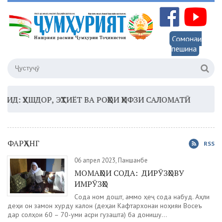
Сомонаи
пешина
УШДОР, ЭҲТИЁТ ВА РОҲҲОИ ҲИФЗИ САЛОМАТӢ
16:35 –
ФАРҲАНГ
RSS
06 апрел 2023, Панҷшанбе
МОМАҲОИ СОДА: ДИРӮЗҲОВУ
ИМРӮЗҲО
Сода ном дошт, аммо ҳеҷ сода набуд. Аҳли
деҳи он замон хурду калон (деҳаи Кафтархонаи ноҳияи Восеъ
дар солҳои 60 – 70-уми асри гузашта) ба донишу...