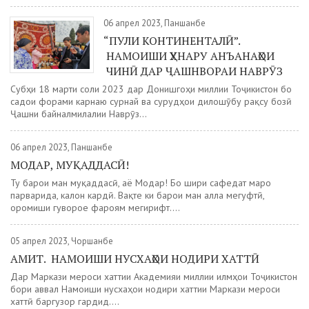
06 апрел 2023, Панҷшанбе
“ПУЛИ КОНТИНЕНТАЛӢ”.
НАМОИШИ ҲУНАРУ АНЪАНАҲОИ
ЧИНӢ ДАР ҶАШНВОРАИ НАВРӮЗ
Субҳи 18 марти соли 2023 дар Донишгоҳи миллии Тоҷикистон бо
садои форами карнаю сурнай ва сурудҳои дилошӯбу рақсу бозӣ
Ҷашни байналмилалии Наврӯз...
06 апрел 2023, Панҷшанбе
МОДАР, МУҚАДДАСӢ!
Ту барои ман муқаддасӣ, аё Модар! Бо шири сафедат маро
парварида, калон кардӣ. Вақте ки барои ман алла мегуфтӣ,
оромиши гуворое фароям мегирифт....
05 апрел 2023, Чоршанбе
АМИТ. НАМОИШИ НУСХАҲОИ НОДИРИ ХАТТӢ
Дар Маркази мероси хаттии Академияи миллии илмҳои Тоҷикистон
бори аввал Намоиши нусхаҳои нодири хаттии Маркази мероси
хаттӣ баргузор гардид....