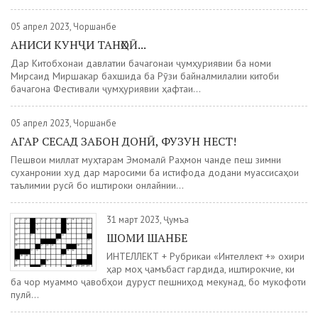
05 апрел 2023, Чоршанбе
АНИСИ КУНҶИ ТАНҲОӢ...
Дар Китобхонаи давлатии бачагонаи ҷумҳуриявии ба номи
Мирсаид Миршакар бахшида ба Рӯзи байналмилалии китоби
бачагона Фестивали ҷумҳуриявии ҳафтаи...
05 апрел 2023, Чоршанбе
АГАР СЕСАД ЗАБОН ДОНӢ, ФУЗУН НЕСТ!
Пешвои миллат муҳтарам Эмомалӣ Раҳмон чанде пеш зимни
суханронии худ дар маросими ба истифода додани муассисаҳои
таълимии русӣ бо иштироки онлайнии...
31 март 2023, Ҷумъа
ШОМИ ШАНБЕ
ИНТЕЛЛЕКТ + Рубрикаи «Интеллект +» охири
ҳар моҳ ҷамъбаст гардида, иштирокчие, ки
ба чор муаммо ҷавобҳои дуруст пешниҳод мекунад, бо мукофоти
пулӣ...