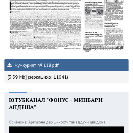
Ҷумҳурият № 118.pdf
[3.59 Mb] (зеркашиҳо: 11041)
ЮТУБКАНАЛ "ФОНУС - МИНБАРИ
АНДЕША"
Ориёнома. Армуғоне дар шинохти тамаддуни ҷовидона