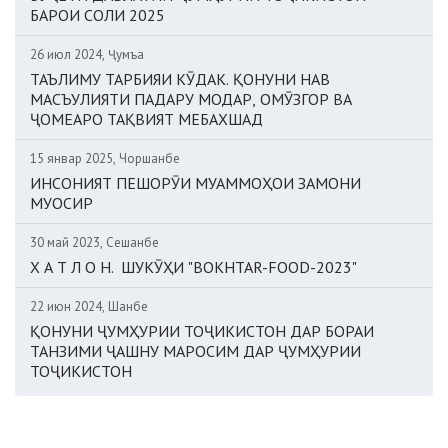
БАРОИ СОЛИ 2025
26 июл 2024, Ҷумъа
ТАЪЛИМУ ТАРБИЯИ КӮДАК. ҚОНУНИ НАВ
МАСЪУЛИЯТИ ПАДАРУ МОДАР, ОМӮЗГОР ВА
ҶОМЕАРО ТАҚВИЯТ МЕБАХШАД
15 январ 2025, Чоршанбе
ИНСОНИЯТ ПЕШОРӮИ МУАММОҲОИ ЗАМОНИ
МУОСИР
30 май 2023, Сешанбе
Х А Т Л О Н. ШУКӮҲИ "BOKHTAR-FOOD-2023"
22 июн 2024, Шанбе
ҚОНУНИ ҶУМҲУРИИ ТОҶИКИСТОН ДАР БОРАИ
ТАНЗИМИ ҶАШНУ МАРОСИМ ДАР ҶУМҲУРИИ
ТОҶИКИСТОН