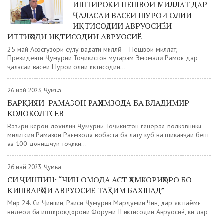
ИШТИРОКИ ПЕШВОИ МИЛЛАТ ДАР
ҶАЛАСАИ ВАСЕИ ШУРОИ ОЛИИ
ИҚТИСОДИИ АВРУОСИЁИ
ИТТИҲОДИ ИҚТИСОДИИ АВРУОСИЁ
25 май Асосгузори сулҳу ваҳдати миллӣ – Пешвои миллат,
Президенти Ҷумҳурии Тоҷикистон муҳтарам Эмомалӣ Раҳмон дар
ҷаласаи васеи Шурои олии иқтисодии...
26 май 2023, Ҷумъа
БАРҚИЯИ РАМАЗОН РАҲИМЗОДА БА ВЛАДИМИР
КОЛОКОЛТСЕВ
Вазири корҳои дохилии Ҷумҳурии Тоҷикистон генерал-полковники
милитсия Рамазон Раҳимзода вобаста ба лату кӯб ва шиканҷаи беш
аз 100 донишҷӯи тоҷики...
26 май 2023, Ҷумъа
СИ ҶИНПИН: “ЧИН ОМОДА АСТ ҲАМКОРИҲОРО БО
КИШВАРҲОИ АВРУОСИЁ ТАҲКИМ БАХШАД”
Мир 24. Си Ҷинпин, Раиси Ҷумҳурии Мардумии Чин, дар як паёми
видеоӣ ба иштирокдорони Форуми II иқтисодии Авруосиё, ки дар