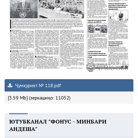
Ҷумҳурият № 118.pdf
[3.59 Mb] (зеркашиҳо: 11052)
ЮТУБКАНАЛ "ФОНУС - МИНБАРИ
АНДЕША"