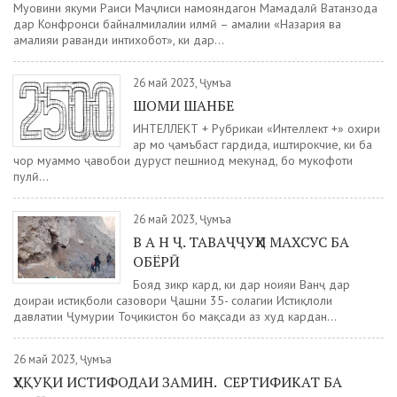
Муовини якуми Раиси Маҷлиси намояндагон Маҳмадалӣ Ватанзода
дар Конфронси байналмилалии илмӣ – амалии «Назария ва
амалияи раванди интихобот», ки дар...
26 май 2023, Ҷумъа
ШОМИ ШАНБЕ
ИНТЕЛЛЕКТ + Рубрикаи «Интеллект +» охири
ҳар моҳ ҷамъбаст гардида, иштирокчие, ки ба
чор муаммо ҷавобҳои дуруст пешниҳод мекунад, бо мукофоти
пулӣ...
26 май 2023, Ҷумъа
В А Н Ҷ. ТАВАҶҶУҲИ МАХСУС БА
ОБЁРӢ
Бояд зикр кард, ки дар ноҳияи Ванҷ дар
доираи истиқболи сазовори Ҷашни 35- солагии Истиқлоли
давлатии Ҷумҳурии Тоҷикистон бо мақсади аз худ кардан...
26 май 2023, Ҷумъа
ҲУҚУҚИ ИСТИФОДАИ ЗАМИН. СЕРТИФИКАТ БА