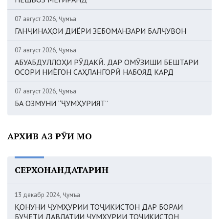
07 август 2026, Ҷумъа
ГАНҶИНАҲОИ ДИЁРИ ЗЕБОМАНЗАРИ БАЛҶУВОН
07 август 2026, Ҷумъа
АБУАБДУЛЛОҲИ РӮДАКӢ. ДАР ОМӮЗИШИ БЕШТАРИ
ОСОРИ НИЁГОН САҲЛАНГОРӢ НАБОЯД КАРД
07 август 2026, Ҷумъа
БА ОЗМУНИ “ҶУМҲУРИЯТ”
АРХИВ АЗ РӮИ МОҲ
СЕРХОНАНДАТАРИН
13 декабр 2024, Ҷумъа
ҚОНУНИ ҶУМҲУРИИ ТОҶИКИСТОН ДАР БОРАИ
БУҶЕТИ ДАВЛАТИИ ҶУМҲУРИИ ТОҶИКИСТОН