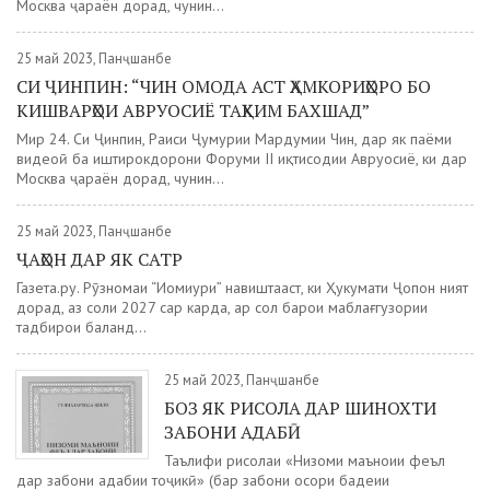
Москва ҷараён дорад, чунин...
25 май 2023, Панҷшанбе
СИ ҶИНПИН: “ЧИН ОМОДА АСТ ҲАМКОРИҲОРО БО
КИШВАРҲОИ АВРУОСИЁ ТАҲКИМ БАХШАД”
Мир 24. Си Ҷинпин, Раиси Ҷумҳурии Мардумии Чин, дар як паёми
видеоӣ ба иштирокдорони Форуми II иқтисодии Авруосиё, ки дар
Москва ҷараён дорад, чунин...
25 май 2023, Панҷшанбе
ҶАҲОН ДАР ЯК САТР
Газета.ру. Рӯзномаи “Иомиури” навиштааст, ки Ҳукумати Ҷопон ният
дорад, аз соли 2027 сар карда, ҳар сол барои маблағгузории
тадбирҳои баланд...
25 май 2023, Панҷшанбе
БОЗ ЯК РИСОЛА ДАР ШИНОХТИ
ЗАБОНИ АДАБӢ
Таълифи рисолаи «Низоми маъноии феъл
дар забони адабии тоҷикӣ» (бар забони осори бадеии