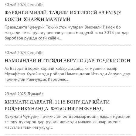
30 май 2023, Сешанбе
ФАРҲАНГИ МИЛЛӢ. ТАҲЛИЛИ ИХТИСОСӢ АЗ БУРДУ
БОХТИ ҲУНАРҲОИ МАРДУМӢ
Президенти Ҷумҳурии Тоҷикистон муҳтарам Эмомалӣ Раҳмон бо
мақсади эҳё ва рушду ривоҷи ҳунарҳои мардумӣ соли 2018-ро дар
баробари рушди соҳаи сайёҳӣ...
30 май 2023, Сешанбе
НАМОЯНДАИ ИТТИҲОДИ АВРУПО ДАР ТОҶИКИСТОН
Аз Вазорати корҳои хориҷӣ хабар доданд, ки муовини вазир
Музаффар Ҳусейнзода роҳбари Намояндагии Иттиҳоди Аврупо дар
Тоҷикистон Раймундас Кароблис...
29 май 2023, Душанбе
ХИЗМАТИ ДАВЛАТӢ. 1115 БОНУ ДАР ҲАЙАТИ
РОҲБАРИКУНАНДА ФАЪОЛИЯТ МЕКУНАД
Ҳукумати Ҷумҳурии Тоҷикистон бо дарназардошти нақши муассири
занону духтарон дар рушди иқтисоди миллии кишвар ҳамеша
масъалаи таъмини ҳуқуқу...