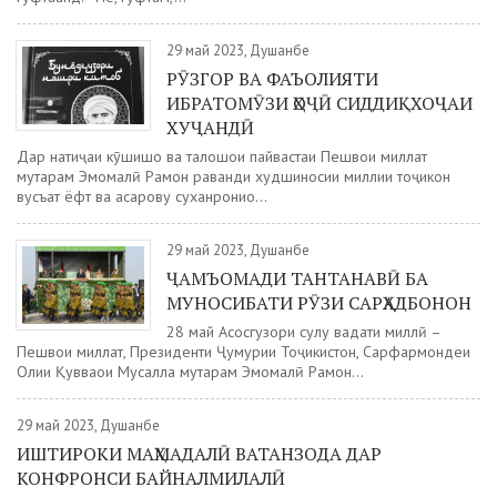
29 май 2023, Душанбе
РӮЗГОР ВА ФАЪОЛИЯТИ
ИБРАТОМӮЗИ ҲОҶӢ СИДДИҚХОҶАИ
ХУҶАНДӢ
Дар натиҷаи кӯшишҳо ва талошҳои пайвастаи Пешвои миллат
муҳтарам Эмомалӣ Раҳмон раванди худшиносии миллии тоҷикон
вусъат ёфт ва асарҳову суханрониҳо...
29 май 2023, Душанбе
ҶАМЪОМАДИ ТАНТАНАВӢ БА
МУНОСИБАТИ РӮЗИ САРҲАДБОНОН
28 май Асосгузори сулҳу ваҳдати миллӣ –
Пешвои миллат, Президенти Ҷумҳурии Тоҷикистон, Сарфармондеҳи
Олии Қувваҳои Мусаллаҳ муҳтарам Эмомалӣ Раҳмон...
29 май 2023, Душанбе
ИШТИРОКИ МАҲМАДАЛӢ ВАТАНЗОДА ДАР
КОНФРОНСИ БАЙНАЛМИЛАЛӢ