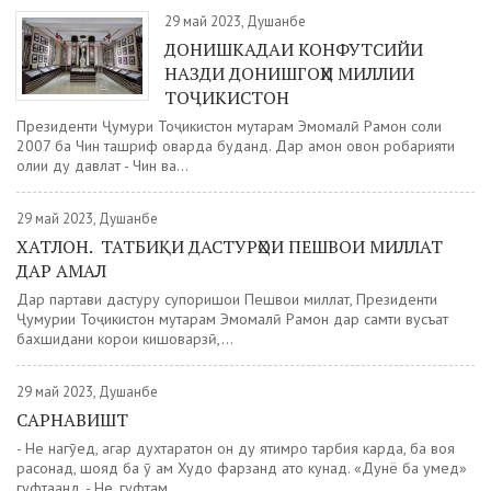
29 май 2023, Душанбе
ДОНИШКАДАИ КОНФУТСИЙИ
НАЗДИ ДОНИШГОҲИ МИЛЛИИ
ТОҶИКИСТОН
Президенти Ҷумҳури Тоҷикистон муҳтарам Эмомалӣ Раҳмон соли
2007 ба Чин ташриф оварда буданд. Дар ҳамон овон роҳбарияти
олии ду давлат - Чин ва...
29 май 2023, Душанбе
ХАТЛОН. ТАТБИҚИ ДАСТУРҲОИ ПЕШВОИ МИЛЛАТ
ДАР АМАЛ
Дар партави дастуру супоришҳои Пешвои миллат, Президенти
Ҷумҳурии Тоҷикистон муҳтарам Эмомалӣ Раҳмон дар самти вусъат
бахшидани корҳои кишоварзӣ,...
29 май 2023, Душанбе
САРНАВИШТ
- Не нагӯед, агар духтаратон он ду ятимро тарбия карда, ба воя
расонад, шояд ба ӯ ҳам Худо фарзанд ато кунад. «Дунё ба умед»
гуфтаанд. - Не, гуфтам,...