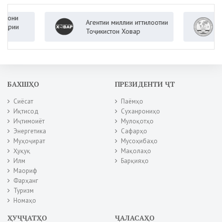
Агентии миллии иттилоотии
Вазора
Тоҷикистон Ховар
Ҷумҳур
БАХШҲО
ПРЕЗИДЕНТИ ҶТ
Сиёсат
Паёмҳо
Иқтисод
Суханрониҳо
Иҷтимоиёт
Мулоқотҳо
Энергетика
Сафарҳо
Муҳоҷират
Мусоҳибаҳо
Ҳуқуқ
Мақолаҳо
Илм
Барқияҳо
Маориф
Фарҳанг
Туризм
Номаҳо
ҲУҶҶАТҲО
ҶАЛАСАҲО