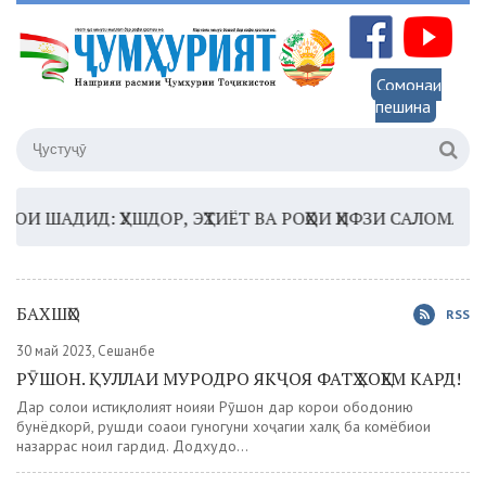
Сомонаи
пешина
АДИД: ҲУШДОР, ЭҲТИЁТ ВА РОҲҲОИ ҲИФЗИ САЛОМАТӢ
16:
БАХШҲО
RSS
30 май 2023, Сешанбе
РӮШОН. ҚУЛЛАИ МУРОДРО ЯКҶОЯ ФАТҲ ХОҲЕМ КАРД!
Дар солҳои истиқлолият ноҳияи Рӯшон дар корҳои ободонию
бунёдкорӣ, рушди соҳаҳои гуногуни хоҷагии халқ ба комёбиҳои
назаррас ноил гардид. Додхудо...