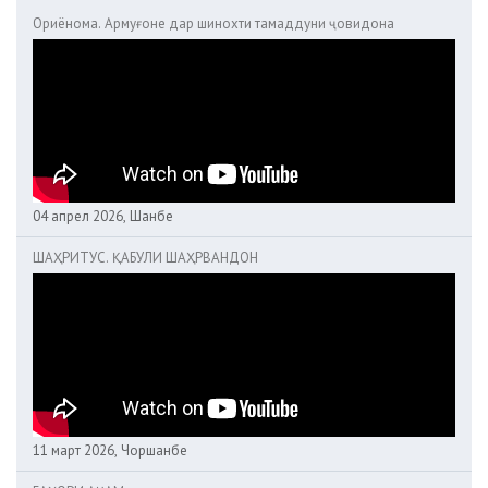
Ориёнома. Армуғоне дар шинохти тамаддуни ҷовидона
04 апрел 2026, Шанбе
ШАҲРИТУС. ҚАБУЛИ ШАҲРВАНДОН
11 март 2026, Чоршанбе