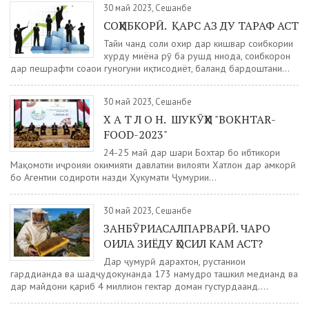
30 май 2023, Сешанбе
СОҲИБКОРӢ. ҚАРС АЗ ДУ ТАРАФ АСТ
Тайи чанд соли охир дар кишвар соҳибкории
хурду миёна рӯ ба рушд ниҳода, соҳибкорон
дар пешрафти соҳаҳои гуногуни иқтисодиёт, баланд бардоштани...
30 май 2023, Сешанбе
Х А Т Л О Н. ШУКӮҲИ "BOKHTAR-
FOOD-2023"
24-25 май дар шаҳри Бохтар бо ибтикори
Мақомоти иҷроияи ҳокимияти давлатии вилояти Хатлон дар ҳамкорӣ
бо Агентии содироти назди Ҳукумати Ҷумҳурии...
30 май 2023, Сешанбе
ЗАНБӮРИАСАЛПАРВАРӢ. ЧАРО
ОИЛА ЗИЁДУ ҲОСИЛ КАМ АСТ?
Дар ҷумҳурӣ дарахтон, рустаниҳои
гарддиҳанда ва шаҳдҷудокунанда 173 намудро ташкил медиҳанд ва
дар майдони қариб 4 миллион гектар доман густурдаанд....