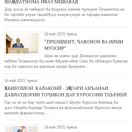
ШАҲОДАТНОМА ИВАЗ МЕШАВАД
Дар асоси як тағйирот ба Кодекси замини Ҷумҳурии Тоҷикистон, ки
бо тартиби ҳуқуқи ташаббуси қонунгузорӣ аз тарафи вакилони
Маҷлиси намояндагон...
26 май 2023, Ҷумъа
“ПРЕЗИДЕНТ, ҶАВОНОН ВА ИЛМИ
МУОСИР”
Зери ин унвон дар Донишгоҳи давлатии
тиббии Тоҷикистон ба номи Абуалӣ ибни Сино бо ибтикори Кумитаи
кор бо ҷавонон ва варзиши назди Ҳукумати...
26 май 2023, Ҷумъа
ҲАБИБУЛЛОИ КАЛАКОНӢ - ЭҲЁГАРИ АНЪАНАИ
ДАВЛАТДОРИИ ТОҶИКОН ДАР ХУРОСОНИ ТАЪРИХӢ
Пас аз он ки бар тахти шоҳӣ нишаст, Шукӯҳи Хуросон биёмад ба
даст. Наҷиби Борвар Тоҷикон ва форсизабонони Хуросон ҳамчун
миллати фарҳангсолор,...
26 май 2023, Ҷумъа