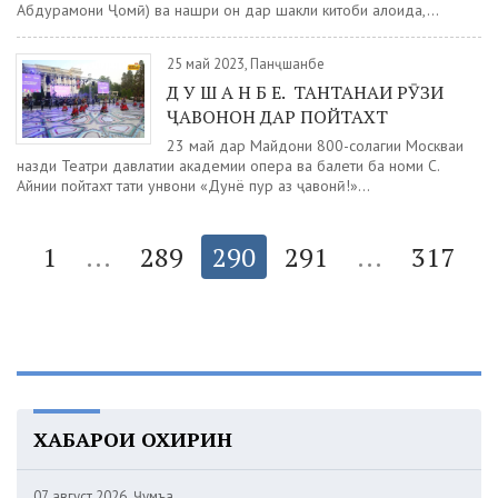
Абдураҳмони Ҷомӣ) ва нашри он дар шакли китоби алоҳида,...
25 май 2023, Панҷшанбе
Д У Ш А Н Б Е. ТАНТАНАИ РӮЗИ
ҶАВОНОН ДАР ПОЙТАХТ
23 май дар Майдони 800-солагии Москваи
назди Театри давлатии академии опера ва балети ба номи С.
Айнии пойтахт таҳти унвони «Дунё пур аз ҷавонӣ!»...
1
...
289
290
291
...
317
ХАБАРҲОИ ОХИРИН
07 август 2026, Ҷумъа