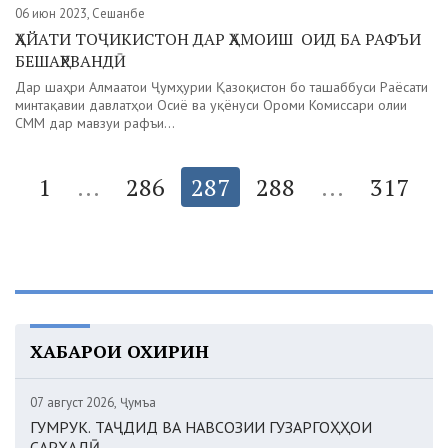
06 июн 2023, Сешанбе
ҲАЙАТИ ТОҶИКИСТОН ДАР ҲАМОИШ ОИД БА РАФЪИ
БЕШАҲРВАНДӢ
Дар шаҳри Алмаатои Ҷумҳурии Қазоқистон бо ташаббуси Раёсати
минтақавии давлатҳои Осиё ва уқёнуси Ороми Комиссари олии
СММ дар мавзуи рафъи...
1
...
286
287
288
...
317
ХАБАРҲОИ ОХИРИН
07 август 2026, Ҷумъа
ГУМРУК. ТАҶДИД ВА НАВСОЗИИ ГУЗАРГОҲҲОИ
САРҲАДӢ