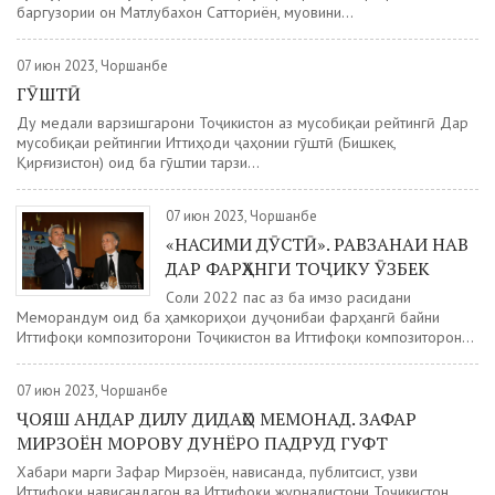
баргузории он Матлубахон Сатториён, муовини...
07 июн 2023, Чоршанбе
ГӮШТӢ
Ду медали варзишгарони Тоҷикистон аз мусобиқаи рейтингӣ Дар
мусобиқаи рейтингии Иттиҳоди ҷаҳонии гӯштӣ (Бишкек,
Қирғизистон) оид ба гӯштии тарзи...
07 июн 2023, Чоршанбе
«НАСИМИ ДӮСТӢ». РАВЗАНАИ НАВ
ДАР ФАРҲАНГИ ТОҶИКУ ӮЗБЕК
Соли 2022 пас аз ба имзо расидани
Меморандум оид ба ҳамкориҳои дуҷонибаи фарҳангӣ байни
Иттифоқи композиторони Тоҷикистон ва Иттифоқи композиторон...
07 июн 2023, Чоршанбе
ҶОЯШ АНДАР ДИЛУ ДИДАҲО МЕМОНАД. ЗАФАР
МИРЗОЁН МОРОВУ ДУНЁРО ПАДРУД ГУФТ
Хабари марги Зафар Мирзоён, нависанда, публитсист, узви
Иттифоқи нависандагон ва Иттифоқи журналистони Тоҷикистон,