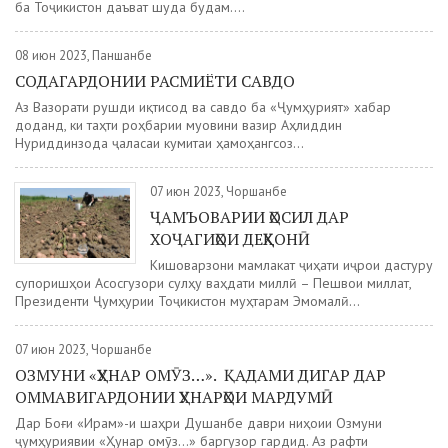
ба Тоҷикистон даъват шуда будам....
08 июн 2023, Панҷшанбе
СОДАГАРДОНИИ РАСМИЁТИ САВДО
Аз Вазорати рушди иқтисод ва савдо ба «Ҷумҳурият» хабар
доданд, ки таҳти роҳбарии муовини вазир Аҳлиддин
Нуриддинзода ҷаласаи кумитаи ҳамоҳангсоз...
07 июн 2023, Чоршанбе
ҶАМЪОВАРИИ ҲОСИЛ ДАР
ХОҶАГИҲОИ ДЕҲҚОНӢ
Кишоварзони мамлакат ҷиҳати иҷрои дастуру
супоришҳои Асосгузори сулҳу ваҳдати миллӣ – Пешвои миллат,
Президенти Ҷумҳурии Тоҷикистон муҳтарам Эмомалӣ...
07 июн 2023, Чоршанбе
ОЗМУНИ «ҲУНАР ОМӮЗ…». ҚАДАМИ ДИГАР ДАР
ОММАВИГАРДОНИИ ҲУНАРҲОИ МАРДУМӢ
Дар Боғи «Ирам»-и шаҳри Душанбе даври ниҳоии Озмуни
ҷумҳуриявии «Ҳунар омӯз…» баргузор гардид. Аз рафти