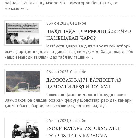
рафтааст. Ин дигаргуниҳоро мо – омӯзгорон бештар эҳсос
менамоем....
06 июн 2023, Сешанбе
ШАҲРИ ВАҲДАТ. ФАРМОНИ 622 ИҶРО
НАМЕШАВАД. ЧАРО?
Матбуоти даврӣ ва дигар воситаҳои ахбори
омма дар ҳаёти ҷомеа ва давлат нақши муҳимро ба ҷо оварда, бо
нашри маводи таҳлилӣ дар таблиғу ташвиқи...
06 июн 2023, Сешанбе
ДАРВОЗАИ ВАНҶ. БАРДОШТ АЗ
ҶАМОАТИ ДЕҲОТИ ВОТХУД
Сокинони Ҷамоати деҳоти Вотхуди ноҳияи
Ванҷ баҳри ба ояндаи боз ҳам фирӯзу шоистатар расидан камари
ҳиммат баста, барои амалисозии мақсадашон ҷидду...
06 июн 2023, Сешанбе
«ХОКИ ВАТАН». АЗ РИСОЛАТИ
ТАЪРИХИИ ЯК БАРНОМА