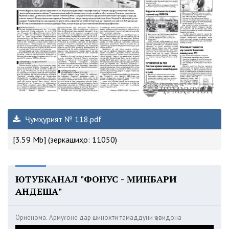
Ҷумҳурият № 118.pdf
[3.59 Mb] (зеркашиҳо: 11050)
ЮТУБКАНАЛ "ФОНУС - МИНБАРИ
АНДЕША"
Ориёнома. Армуғоне дар шинохти тамаддуни ҷовидона