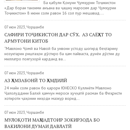
Ба қабули Қонуни Ҷумҳурии Тоҷикистон
«Дар бораи танзими анъана ва ҷашну маросим дар Ҷумҳурии
Тоҷикистон» 8 июни соли равон 16 сол пур мешавад....
07 июн 2023, Чоршанбе
САФИРИ ТОҶИКИСТОН ДАР СӮХ. АЗ САЁҲАТ ТО
АРМУҒОНИ КИТОБ
“Мавлоно Ҷомӣ ва Навоӣ ба унвони устоду шогирд беҳтарину
нозуктарин риштаҳои дӯстиро ба ҳам пайваста, дунёи дӯстии ду
миллатро поягузорӣ карданд ва...
07 июн 2023, Чоршанбе
АЗ ҲАМЗАБОНӢ ТО ҲАМДИЛӢ
24 майи соли равон бо қарори ЮНЕСКО Куллиёти Мавлоно
Ҷалолуддини Балхӣ ҳамчун мероси ҳуҷҷатӣ расман ба Феҳристи
хотироти ҷаҳонии ниҳоди мазкур ворид...
07 июн 2023, Чоршанбе
МУЛОҚОТИ МАҲМАДТОИР ЗОКИРЗОДА БО
ВАКИЛОНИ ДУМАИ ДАВЛАТӢ