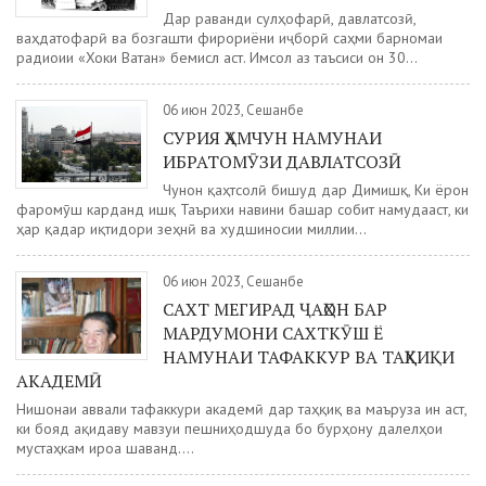
Дар раванди сулҳофарӣ, давлатсозӣ,
ваҳдатофарӣ ва бозгашти фирориёни иҷборӣ саҳми барномаи
радиоии «Хоки Ватан» бемисл аст. Имсол аз таъсиси он 30...
06 июн 2023, Сешанбе
СУРИЯ ҲАМЧУН НАМУНАИ
ИБРАТОМӮЗИ ДАВЛАТСОЗӢ
Чунон қаҳтсолӣ бишуд дар Димишқ, Ки ёрон
фаромӯш карданд ишқ Таърихи навини башар собит намудааст, ки
ҳар қадар иқтидори зеҳнӣ ва худшиносии миллии...
06 июн 2023, Сешанбе
САХТ МЕГИРАД ҶАҲОН БАР
МАРДУМОНИ САХТКӮШ Ё
НАМУНАИ ТАФАККУР ВА ТАҲҚИҚИ
АКАДЕМӢ
Нишонаи аввали тафаккури академӣ дар таҳқиқ ва маъруза ин аст,
ки бояд ақидаву мавзуи пешниҳодшуда бо бурҳону далелҳои
мустаҳкам ироа шаванд....