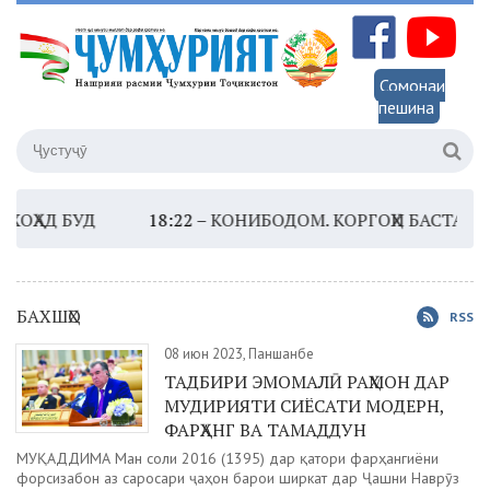
Сомонаи
пешина
 БУД
18:22 –
КОНИБОДОМ. КОРГОҲИ БАСТАБАНДИИ
БАХШҲО
RSS
08 июн 2023, Панҷшанбе
ТАДБИРИ ЭМОМАЛӢ РАҲМОН ДАР
МУДИРИЯТИ СИЁСАТИ МОДЕРН,
ФАРҲАНГ ВА ТАМАДДУН
МУҚАДДИМА Ман соли 2016 (1395) дар қатори фарҳангиёни
форсизабон аз саросари ҷаҳон барои ширкат дар Ҷашни Наврӯз