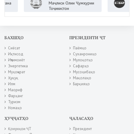
Агентии
Маҷлиси Олии Ҷумҳурии
Тоҷикис
Тоҷикистон
БАХШҲО
ПРЕЗИДЕНТИ ҶТ
Сиёсат
Паёмҳо
Иқтисод
Суханрониҳо
Иҷтимоиёт
Мулоқотҳо
Энергетика
Сафарҳо
Муҳоҷират
Мусоҳибаҳо
Ҳуқуқ
Мақолаҳо
Илм
Барқияҳо
Маориф
Фарҳанг
Туризм
Номаҳо
ҲУҶҶАТҲО
ҶАЛАСАҲО
Қонунҳои ҶТ
Президент