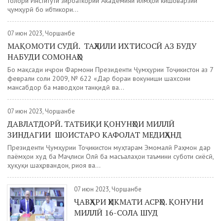
толори Институти зироаткории Академияи илмҳои кишоварзии
ҷумҳурӣ бо ибтикори...
07 июн 2023, Чоршанбе
МАҚОМОТИ СУДӢ. ТАҲЛИЛИ ИХТИСОСӢ АЗ БУДУ
НАБУДИ СОМОНАҲО
Бо мақсади иҷрои Фармони Президенти Ҷумҳурии Тоҷикистон аз 7
феврали соли 2009, № 622 «Дар бораи вокуниши шахсони
мансабдор ба маводҳои танқидӣ ва...
07 июн 2023, Чоршанбе
ДАВЛАТДОРӢ. ТАТБИҚИ ҚОНУНҲОИ МИЛЛӢ
ЗИНДАГИИ ШОИСТАРО КАФОЛАТ МЕДИҲАНД
Президенти Ҷумҳурии Тоҷикистон муҳтарам Эмомалӣ Раҳмон дар
паёмҳои худ ба Маҷлиси Олӣ ба масъалаҳои таъмини суботи сиёсӣ,
ҳуқуқи шаҳрвандон, риоя ва...
07 июн 2023, Чоршанбе
ҶАВҲАРИ ҲИКМАТИ АСРҲО. ҚОНУНИ
МИЛЛӢ 16-СОЛА ШУД