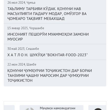
26 июл 2024, Ҷумъа
ТАЪЛИМУ ТАРБИЯИ КӮДАК. ҚОНУНИ НАВ
МАСЪУЛИЯТИ ПАДАРУ МОДАР, ОМӮЗГОР ВА
ҶОМЕАРО ТАҚВИЯТ МЕБАХШАД
15 январ 2025, Чоршанбе
ИНСОНИЯТ ПЕШОРӮИ МУАММОҲОИ ЗАМОНИ
МУОСИР
30 май 2023, Сешанбе
Х А Т Л О Н. ШУКӮҲИ "BOKHTAR-FOOD-2023"
22 июн 2024, Шанбе
ҚОНУНИ ҶУМҲУРИИ ТОҶИКИСТОН ДАР БОРАИ
ТАНЗИМИ ҶАШНУ МАРОСИМ ДАР ҶУМҲУРИИ
ТОҶИКИСТОН
Маҷлиси намояндагони