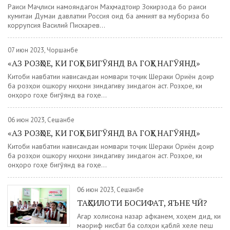
Раиси Маҷлиси намояндагон Маҳмадтоир Зокирзода бо раиси
кумитаи Думаи давлатии Россия оид ба амният ва мубориза бо
коррупсия Василий Пискарев...
07 июн 2023, Чоршанбе
«АЗ РОЗҲОЕ, КИ ГОҲЕ БИГӮЯНД ВА ГОҲЕ НАГӮЯНД»
Китоби навбатии нависандаи номвари тоҷик Шераки Ориён доир
ба розҳои ошкору ниҳони зиндагиву зиндагон аст. Розҳое, ки
онҳоро гоҳе бигӯянд ва гоҳе...
06 июн 2023, Сешанбе
«АЗ РОЗҲОЕ, КИ ГОҲЕ БИГӮЯНД ВА ГОҲЕ НАГӮЯНД»
Китоби навбатии нависандаи номвари тоҷик Шераки Ориён доир
ба розҳои ошкору ниҳони зиндагиву зиндагон аст. Розҳое, ки
онҳоро гоҳе бигӯянд ва гоҳе...
06 июн 2023, Сешанбе
ТАҲСИЛОТИ БОСИФАТ, ЯЪНЕ ЧӢ?
Агар холисона назар афканем, хоҳем дид, ки
маориф нисбат ба солҳои қаблӣ хеле пеш