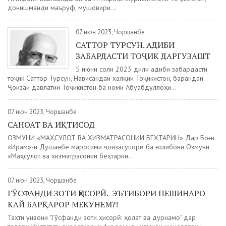
донишманди маъруф, мушовири...
07 июн 2023, Чоршанбе
САТТОР ТУРСУН. АДИБИ
ЗАБАРДАСТИ ТОҶИК ДАРГУЗАШТ
5 июни соли 2023 дили адиби забардасти
тоҷик Саттор Турсун, Нависандаи халқии Тоҷикистон, барандаи
Ҷоизаи давлатии Тоҷикистон ба номи Абуабдуллоҳи...
07 июн 2023, Чоршанбе
САНОАТ ВА ИҚТИСОД
ОЗМУНИ «МАҲСУЛОТ ВА ХИЗМАТРАСОНИИ БЕҲТАРИН» Дар Боғи
«Ирам»-и Душанбе маросими ҷоизасупорӣ ба ғолибони Озмуни
«Маҳсулот ва хизматрасонии беҳтарин...
07 июн 2023, Чоршанбе
ГӮСФАНДИ ЗОТИ ҲИСОРӢ. ЭЪТИБОРИ ПЕШИНАРО
КАЙ БАРҚАРОР МЕКУНЕМ?!
Таҳти унвони "Гӯсфанди зоти ҳисорӣ: ҳолат ва дурнамо" дар