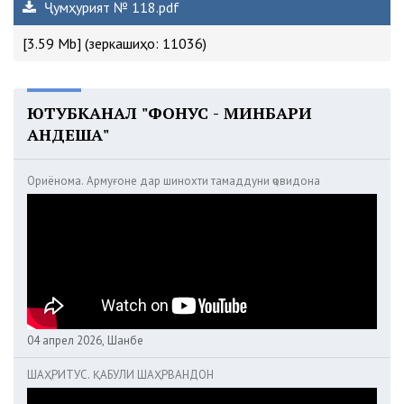
Ҷумҳурият № 118.pdf
[3.59 Mb] (зеркашиҳо: 11036)
ЮТУБКАНАЛ "ФОНУС - МИНБАРИ
АНДЕША"
Ориёнома. Армуғоне дар шинохти тамаддуни ҷовидона
04 апрел 2026, Шанбе
ШАҲРИТУС. ҚАБУЛИ ШАҲРВАНДОН