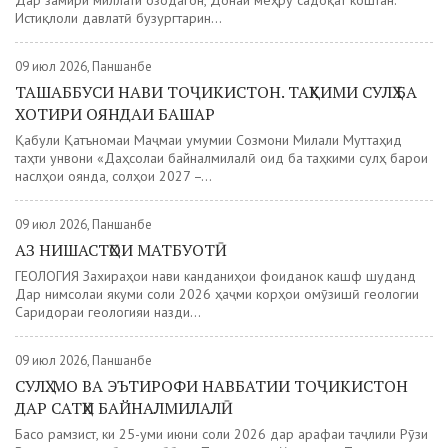
Дар замири миллати озодагон, Донаи меҳру садоқат коштан.
Истиқлоли давлатӣ бузургтарин...
09 июл 2026, Панҷшанбе
ТАШАББУСИ НАВИ ТОҶИКИСТОН. ТАҲКИМИ СУЛҲ БА
ХОТИРИ ОЯНДАИ БАШАР
Қабули Қатъномаи Маҷмаи умумии Созмони Милали Муттаҳид
таҳти унвони «Даҳсолаи байналмилалӣ оид ба таҳкими сулҳ барои
наслҳои оянда, солҳои 2027 –...
09 июл 2026, Панҷшанбе
АЗ НИШАСТҲОИ МАТБУОТӢ
ГЕОЛОГИЯ Захираҳои нави канданиҳои фоиданок кашф шуданд
Дар нимсолаи якуми соли 2026 ҳаҷми корҳои омӯзишӣ геологии
Саридораи геологияи назди...
09 июл 2026, Панҷшанбе
СУЛҲ. МО ВА ЭЪТИРОФИ НАВБАТИИ ТОҶИКИСТОН
ДАР САТҲИ БАЙНАЛМИЛАЛӢ
Басо рамзист, ки 25-уми июни соли 2026 дар арафаи таҷлили Рӯзи