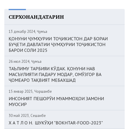
СЕРХОНАНДАТАРИН
13 декабр 2024, Ҷумъа
ҚОНУНИ ҶУМҲУРИИ ТОҶИКИСТОН ДАР БОРАИ
БУҶЕТИ ДАВЛАТИИ ҶУМҲУРИИ ТОҶИКИСТОН
БАРОИ СОЛИ 2025
26 июл 2024, Ҷумъа
ТАЪЛИМУ ТАРБИЯИ КӮДАК. ҚОНУНИ НАВ
МАСЪУЛИЯТИ ПАДАРУ МОДАР, ОМӮЗГОР ВА
ҶОМЕАРО ТАҚВИЯТ МЕБАХШАД
15 январ 2025, Чоршанбе
ИНСОНИЯТ ПЕШОРӮИ МУАММОҲОИ ЗАМОНИ
МУОСИР
30 май 2023, Сешанбе
Х А Т Л О Н. ШУКӮҲИ "BOKHTAR-FOOD-2023"