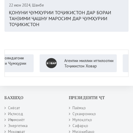
22 июн 2024, Шанбе
ҚОНУНИ ҶУМҲУРИИ ТОҶИКИСТОН ДАР БОРАИ
ТАНЗИМИ ҶАШНУ МАРОСИМ ДАР ҶУМҲУРИИ
ТОҶИКИСТОН
ндагони
Агентии миллии иттилоотии
Ҷумҳурии
Тоҷикистон Ховар
БАХШҲО
ПРЕЗИДЕНТИ ҶТ
Сиёсат
Паёмҳо
Иқтисод
Суханрониҳо
Иҷтимоиёт
Мулоқотҳо
Энергетика
Сафарҳо
Муҳоҷират
Мусоҳибаҳо