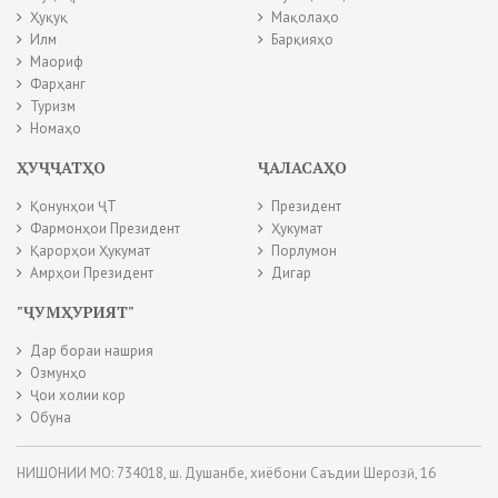
Ҳуқуқ
Мақолаҳо
Илм
Барқияҳо
Маориф
Фарҳанг
Туризм
Номаҳо
ҲУҶҶАТҲО
ҶАЛАСАҲО
Қонунҳои ҶТ
Президент
Фармонҳои Президент
Ҳукумат
Қарорҳои Ҳукумат
Порлумон
Амрҳои Президент
Дигар
"ҶУМҲУРИЯТ"
Дар бораи нашрия
Озмунҳо
Ҷои холии кор
Обуна
НИШОНИИ МО: 734018, ш. Душанбе, хиёбони Саъдии Шерозӣ, 16