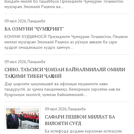
Ваҳдати миллӣ бо ташаббуси Президенти Ҷумҳурии Тоҷикистон
муҳтарам Эмомалӣ Раҳмон ва...
09 июл 2026, Панҷшанбе
БА ОЗМУНИ "ҶУМҲУРИЯТ"
КОНУНИ ХУДШИНОСӢ Президенти Ҷумҳурии Тоҷикистон, Пешвои
миллат муҳтарам Эмомалӣ Раҳмон аз рӯзҳои аввали ба сари
қудрат омаданашон худро ҳамчун...
09 июл 2026, Панҷшанбе
СИНО. ТАЪСИСИ ҶОИЗАИ БАЙНАЛМИЛАЛӢ ОМИЛИ
ТАҲКИМИ ТИББИ ҶАҲОНӢ
Дар шароити ҷаҳонишавӣ ва афзоиши мушкилоти нави
тандурустӣ, аз ҷумла пандемияҳо, бемориҳои сироятии нав ва
буҳронҳои экологӣ, ҷомеаи байналмилалӣ...
09 июл 2026, Панҷшанбе
САФАРИ ПЕШВОИ МИЛЛАТ БА
ВИЛОЯТИ СУҒД
Ба истифода додани корхонаи истеҳсоли