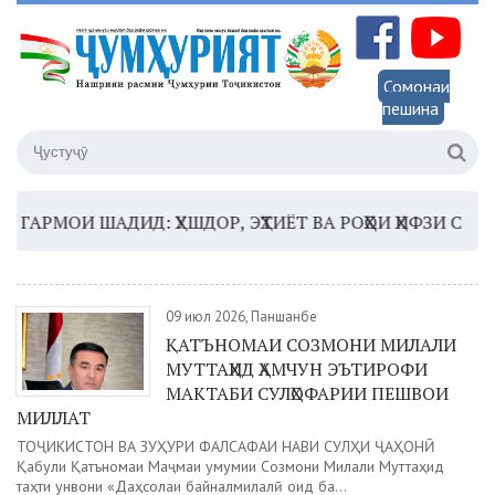
Сомонаи
пешина
АРМОИ ШАДИД: ҲУШДОР, ЭҲТИЁТ ВА РОҲҲОИ ҲИФЗИ САЛОМА
09 июл 2026, Панҷшанбе
ҚАТЪНОМАИ СОЗМОНИ МИЛАЛИ
МУТТАҲИД ҲАМЧУН ЭЪТИРОФИ
МАКТАБИ СУЛҲОФАРИИ ПЕШВОИ
МИЛЛАТ
ТОҶИКИСТОН ВА ЗУҲУРИ ФАЛСАФАИ НАВИ СУЛҲИ ҶАҲОНӢ
Қабули Қатъномаи Маҷмаи умумии Созмони Милали Муттаҳид
таҳти унвони «Даҳсолаи байналмилалӣ оид ба...