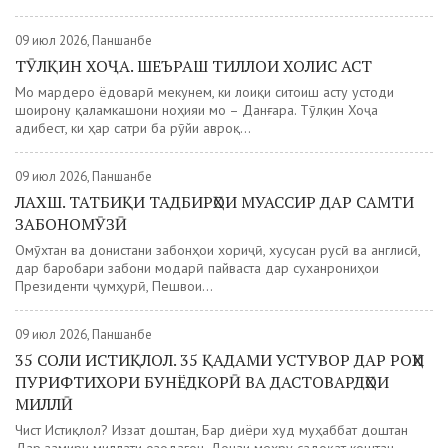
09 июл 2026, Панҷшанбе
ТӮЛҚИН ХОҶА. ШЕЪРАШ ТИЛЛОИ ХОЛИС АСТ
Мо мардеро ёдоварӣ мекунем, ки лоиқи ситоиш асту устоди
шоирону қаламкашони ноҳияи мо – Данғара. Тӯлқин Хоҷа
адибест, ки ҳар сатри ба рӯйи авроқ...
09 июл 2026, Панҷшанбе
ЛАХШ. ТАТБИҚИ ТАДБИРҲОИ МУАССИР ДАР САМТИ
ЗАБОНОМӮЗӢ
Омӯхтан ва донистани забонҳои хориҷӣ, хусусан русӣ ва англисӣ,
дар баробари забони модарӣ пайваста дар суханрониҳои
Президенти ҷумҳурӣ, Пешвои...
09 июл 2026, Панҷшанбе
35 СОЛИ ИСТИҚЛОЛ. 35 ҚАДАМИ УСТУВОР ДАР РОҲИ
ПУРИФТИХОРИ БУНЁДКОРӢ ВА ДАСТОВАРДҲОИ
МИЛЛӢ
Чист Истиқлол? Иззат доштан, Бар диёри худ муҳаббат доштан