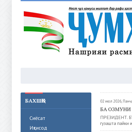
БАХШҲО
02 июл 2026, Пан
БА ОЗМУНИ
ПРЕЗИДЕНТ. Б
Сиёсат
гузашта пайки 
Иқтисод