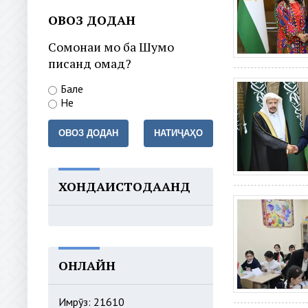
ОВОЗ ДОДАН
Сомонаи мо ба Шумо
писанд омад?
Бале
Не
ОВОЗ ДОДАН
НАТИҶАҲО
ХОНДАИСТОДААНД
ОНЛАЙН
Имрӯз: 21610