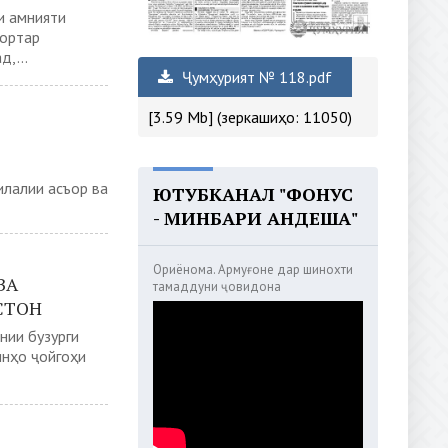
и амнияти
вортар
,...
Ҷумҳурият № 118.pdf
[3.59 Mb] (зеркашиҳо: 11050)
илалии асъор ва
ЮТУБКАНАЛ "ФОНУС
- МИНБАРИ АНДЕША"
Ориёнома. Армуғоне дар шинохти
ВА
тамаддуни ҷовидона
СТОН
нии бузурги
инҳо ҷойгоҳи