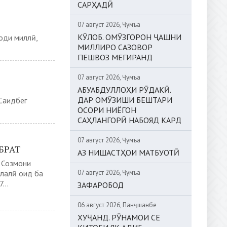
САРҲАДӢ
07 август 2026, Ҷумъа
КӮЛОБ. ОМӮЗГОРОН ҶАШНИ
оди миллӣ,
МИЛЛИРО САЗОВОР
ПЕШВОЗ МЕГИРАНД
07 август 2026, Ҷумъа
АБУАБДУЛЛОҲИ РӮДАКӢ.
ДАР ОМӮЗИШИ БЕШТАРИ
Саидбег
ОСОРИ НИЁГОН
САҲЛАНГОРӢ НАБОЯД КАРД
07 август 2026, Ҷумъа
БРАТ
АЗ НИШАСТҲОИ МАТБУОТӢ
 Созмони
лалӣ оид ба
07 август 2026, Ҷумъа
...
ЗАФАРОБОД
06 август 2026, Панҷшанбе
ХУҶАНД. РӮНАМОИ СЕ