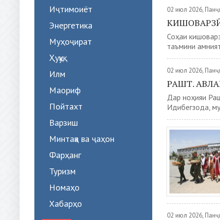
Иҷтимоиёт
02 июл 2026, Пан
КИШОВАРЗӢ
Энергетика
Соҳаи кишоварз
Муҳоҷират
таъмини амният
Ҳуқуқ
02 июл 2026, Пан
Илм
РАШТ. АВЛ
Маориф
Дар ноҳияи Раш
Пойтахт
Идибегзода, му
Варзиш
Минтақа ва ҷаҳон
Фарҳанг
Туризм
Номаҳо
Хабарҳо
02 июл 2026, Пан