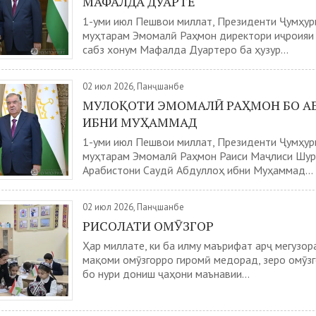
МАФАЛДА ДУАРТЕ
1-уми июл Пешвои миллат, Президенти Ҷумҳур
муҳтарам Эмомалӣ Раҳмон директори иҷроияи
сабз хонум Мафалда Дуартеро ба ҳузур...
02 июл 2026, Панҷшанбе
МУЛОҚОТИ ЭМОМАЛӢ РАҲМОН БО А
ИБНИ МУҲАММАД
1-уми июл Пешвои миллат, Президенти Ҷумҳур
муҳтарам Эмомалӣ Раҳмон Раиси Маҷлиси Шу
Арабистони Саудӣ Абдуллоҳ ибни Муҳаммад...
02 июл 2026, Панҷшанбе
РИСОЛАТИ ОМӮЗГОР
Ҳар миллате, ки ба илму маърифат арҷ мегузора
мақоми омӯзгорро гиромӣ медорад, зеро омӯзг
бо нури дониш ҷаҳони маънавии...