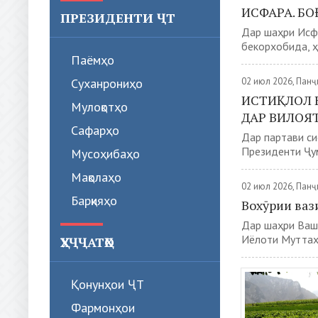
ИСФАРА. Б
ПРЕЗИДЕНТИ ҶТ
Дар шаҳри Исфа
бекорхобида, ҳ
Паёмҳо
Суханрониҳо
02 июл 2026, Пан
ИСТИҚЛОЛ 
Мулоқотҳо
ДАР ВИЛОЯ
Сафарҳо
Дар партави си
Президенти Ҷум
Мусоҳибаҳо
Мақолаҳо
02 июл 2026, Пан
Барқияҳо
Вохӯрии ваз
Дар шаҳри Ваш
Иёлоти Муттаҳ
ҲУҶҶАТҲО
Қонунҳои ҶТ
Фармонҳои