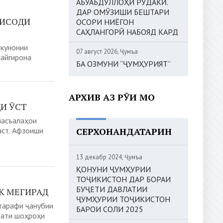
АБУАБДУЛЛОҲИ РӮДАКӢ.
ДАР ОМӮЗИШИ БЕШТАРИ
ТИСОДИ
ОСОРИ НИЁГОН
САҲЛАНГОРӢ НАБОЯД КАРД
икунонии
07 август 2026, Ҷумъа
пайгирона
БА ОЗМУНИ “ҶУМҲУРИЯТ”
АРХИВ АЗ РӮИ МОҲ
ДИ ӮСТ
масъалаҳои
СЕРХОНАНДАТАРИН
аст. Афзоиши
13 декабр 2024, Ҷумъа
ҚОНУНИ ҶУМҲУРИИ
ТОҶИКИСТОН ДАР БОРАИ
БУҶЕТИ ДАВЛАТИИ
К МЕГИРАД
ҶУМҲУРИИ ТОҶИКИСТОН
тарафи ҷанубии
БАРОИ СОЛИ 2025
фати шоҳроҳи