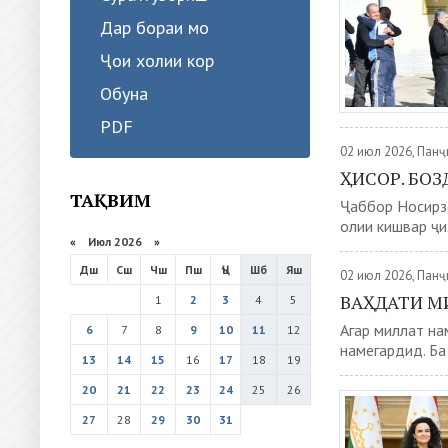
Дар бораи мо
Ҷои холии кор
Обуна
PDF
02 июл 2026, Пан
ҲИСОР. БО
ТАҚВИМ
Ҷаббор Носирзо
олии кишвар ҷи
«
Июл 2026
»
Дш
Сш
Чш
Пш
Ҷъ
Шб
Яш
02 июл 2026, Пан
ВАҲДАТИ М
1
2
3
4
5
Агар миллат на
6
7
8
9
10
11
12
намегардид. Ба
13
14
15
16
17
18
19
20
21
22
23
24
25
26
27
28
29
30
31