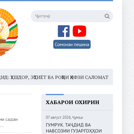
Сомонаи пешина
 ЭҲТИЁТ ВА РОҲҲОИ ҲИФЗИ САЛОМАТӢ
16:35 –
ШОМИ 
ХАБАРҲОИ ОХИРИН
07 август 2026, Ҷумъа
и садаи
ГУМРУК. ТАҶДИД ВА
..
НАВСОЗИИ ГУЗАРГОҲҲОИ