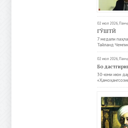
02 июл 2026, Пан
ГӮШТӢ
7 медали паҳл
Тайланд Чемпио
02 июл 2026, Пан
Бо дастгири
30-юми июн дар
«Ҳамоҳангсозии