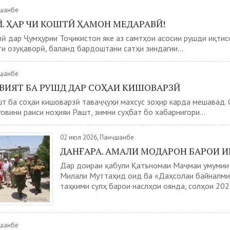
ҷшанбе
. ҲАР ЧИ КОШТӢ ҲАМОН МЕДАРАВӢ!
ӣ дар Ҷумҳурии Тоҷикистон яке аз самтҳои асосии рушди иқтис
и озуқаворӣ, баланд бардоштани сатҳи зиндагии...
ҷшанбе
АВИЯТ БА РУШД ДАР СОҲАИ КИШОВАРЗӢ
т ба соҳаи кишоварзӣ таваҷҷуҳи махсус зоҳир карда мешавад. 
овини раиси ноҳияи Рашт, зимни суҳбат бо хабарнигори...
02 июл 2026, Панҷшанбе
ДАНҒАРА. АМАЛИ МОДАРОН БАРОИ И
Дар доираи қабули Қатъномаи Маҷмаи умумии
Милали Муттаҳид оид ба «Даҳсолаи байналми
таҳкими сулҳ барои наслҳои оянда, солҳои 2027
ҷшанбе