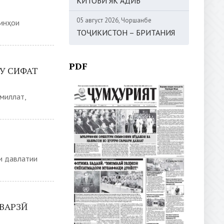
КИТОБИ ЯК АДИБ
05 август 2026, Чоршанбе
минҳои
ТОҶИКИСТОН – БРИТАНИЯ
PDF
У СИФАТ
миллат,
и давлатии
ВАРЗӢ