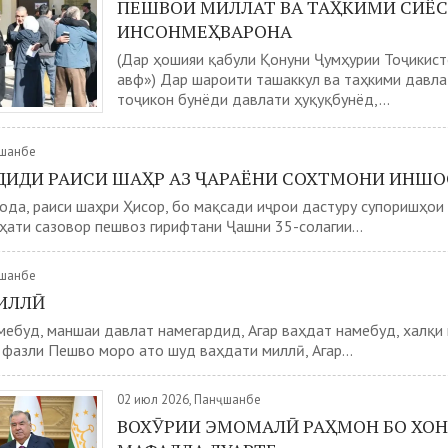
ПЕШВОИ МИЛЛАТ ВА ТАҲКИМИ СИЁ
ИНСОНМЕҲВАРОНА
(Дар ҳошияи қабули Қонуни Ҷумҳурии Тоҷикис
авф») Дар шароити ташаккул ва таҳкими давл
тоҷикон бунёди давлати ҳуқуқбунёд,...
ҷшанбе
ЗДИДИ РАИСИ ШАҲР АЗ ҶАРАЁНИ СОХТМОНИ ИНШ
да, раиси шаҳри Ҳисор, бо мақсади иҷрои дастуру супоришҳои
ҳати сазовор пешвоз гирифтани Ҷашни 35-солагии...
ҷшанбе
ИЛЛӢ
мебуд, маншаи давлат намегардид, Агар ваҳдат намебуд, халқи
 фазли Пешво моро ато шуд ваҳдати миллӣ, Агар...
02 июл 2026, Панҷшанбе
ВОХӮРИИ ЭМОМАЛӢ РАҲМОН БО ХО