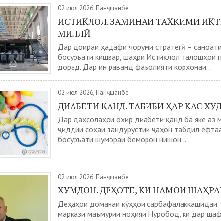
02 июл 2026, Панҷшанбе
ИСТИҚЛОЛ. ЗАМИНАИ ТАҲКИМИ ИҚ
МИЛЛӢ
Дар доираи ҳадафи чоруми стратегӣ – саноат
босуръати кишвар, шаҳри Истиқлол талошҳои 
дорад. Дар ин раванд фаъолияти корхонаи...
02 июл 2026, Панҷшанбе
ДИАБЕТИ ҚАНД. ТАБИБИ ҲАР КАС ХУ
Дар даҳсолаҳои охир диабети қанд ба яке аз 
ҷиддии соҳаи тандурустии ҷаҳон табдил ёфта
босуръати шумораи беморон нишон...
02 июл 2026, Панҷшанбе
ХУМДОН. ДЕҲОТЕ, КИ НАМОИ ШАҲРА
Деҳаҳои доманаи кӯҳҳои сарбафалаккашидаи 
маркази маъмурии ноҳияи Нуробод, ки дар ша