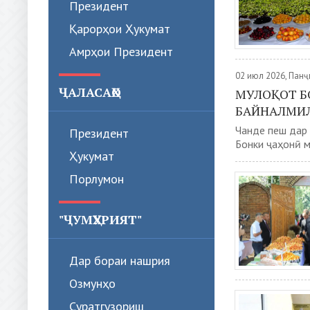
Президент
Қарорҳои Ҳукумат
Амрҳои Президент
02 июл 2026, Пан
ҶАЛАСАҲО
МУЛОҚОТ Б
БАЙНАЛМИЛ
Чанде пеш дар 
Президент
Бонки ҷаҳонӣ м
Ҳукумат
Порлумон
"ҶУМҲУРИЯТ"
Дар бораи нашрия
Озмунҳо
Суратгузориш