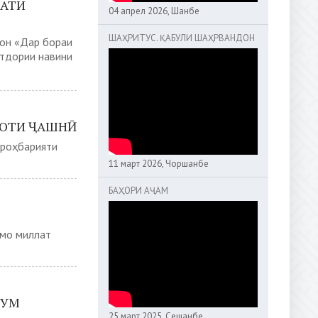
САТИ
04 апрел 2026, Шанбе
ШАҲРИТУС. ҚАБУЛИ ШАҲРВАНДОН
тон «Дар бораи
атдории навини
ООТИ ҶАШНӢ
 роҳбарияти
11 март 2026, Чоршанбе
БАҲОРИ АҶАМ
 мо миллат
НУМ
25 март 2025, Сешанбе