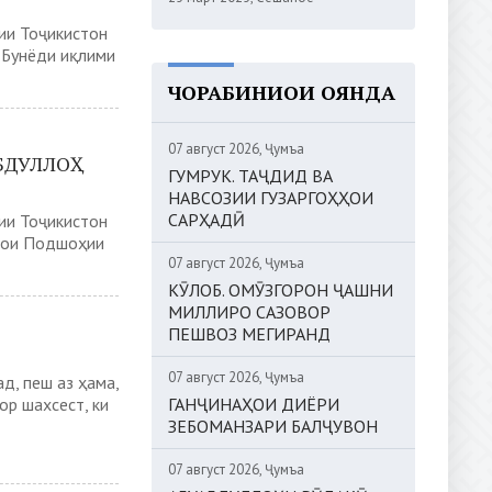
ии Тоҷикистон
 Бунёди иқлими
ЧОРАБИНИҲОИ ОЯНДА
07 август 2026, Ҷумъа
БДУЛЛОҲ
ГУМРУК. ТАҶДИД ВА
НАВСОЗИИ ГУЗАРГОҲҲОИ
САРҲАДӢ
ии Тоҷикистон
рои Подшоҳии
07 август 2026, Ҷумъа
КӮЛОБ. ОМӮЗГОРОН ҶАШНИ
МИЛЛИРО САЗОВОР
ПЕШВОЗ МЕГИРАНД
07 август 2026, Ҷумъа
д, пеш аз ҳама,
ГАНҶИНАҲОИ ДИЁРИ
ор шахсест, ки
ЗЕБОМАНЗАРИ БАЛҶУВОН
07 август 2026, Ҷумъа