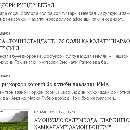
ОҒДОРӢ РУШД МЕЁБАД
ра соҳаи боғдорӣ сол ба сол густариш меёбад. Азхудкунии за
ифзи навъҳои маҳаллии зардолу ва афзоиши ҳаҷми содирот...
ҷшанбе
ВА «ТОҶИКСТАНДАРТ»: 35 СОЛИ КАФОЛАТИ ШАРАФ
ТИ СУҒД
ёсати бунёдкоронаи Асосгузори сулҳу ваҳдати миллӣ – Пешвои 
ҳурии Тоҷикистон муҳтарам Эмомалӣ Раҳмон ва ба...
ҷшанбе
ири корҳои хориҷӣ бо котиби давлатии ИМА
ингтон вазири корҳои хориҷӣ Сироҷиддин Муҳриддин бо котиб
идаи Амрико Марко Рубио вохӯрд. Ҷонибҳо масъалаҳои...
02 июл 2026, Панҷшанбе
АМОНУЛЛО САЛИМЗОДА: “ДАР КИШО
ҲАМҚАДАМИ ЗАМОН БОШЕМ”