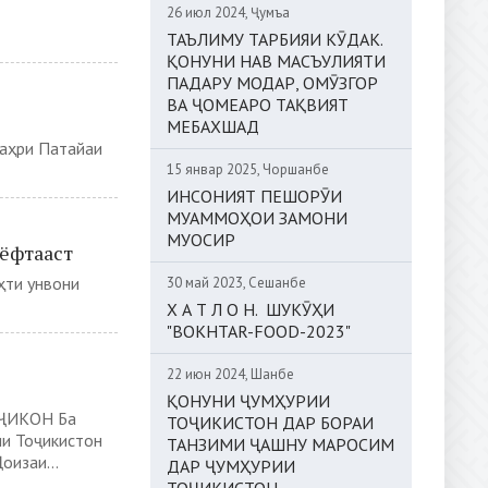
26 июл 2024, Ҷумъа
ТАЪЛИМУ ТАРБИЯИ КӮДАК.
ҚОНУНИ НАВ МАСЪУЛИЯТИ
ПАДАРУ МОДАР, ОМӮЗГОР
ВА ҶОМЕАРО ТАҚВИЯТ
МЕБАХШАД
шаҳри Патайаи
15 январ 2025, Чоршанбе
ИНСОНИЯТ ПЕШОРӮИ
МУАММОҲОИ ЗАМОНИ
МУОСИР
 ёфтааст
ҳти унвони
30 май 2023, Сешанбе
Х А Т Л О Н. ШУКӮҲИ
"BOKHTAR-FOOD-2023"
22 июн 2024, Шанбе
ҚОНУНИ ҶУМҲУРИИ
ҶИКОН Ба
ТОҶИКИСТОН ДАР БОРАИ
и Тоҷикистон
ТАНЗИМИ ҶАШНУ МАРОСИМ
оизаи...
ДАР ҶУМҲУРИИ
ТОҶИКИСТОН