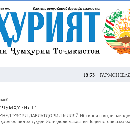
18:33 –
ГАРМОИ ШАДИД: ҲУШДОР,
ҷшанбе
 "ҶУМҲУРИЯТ"
УНЁДГУЗОРИ ДАВЛАТДОРИИ МИЛЛӢ Ибтидои солҳои навадум
иқбол бо нидои зуҳури Истиқлоли давлатии Тоҷикистони азиз ба.