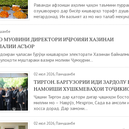
Раванди афзоиши аҳолии ҷаҳон таъмини пурра
озуқавориро дар бисёр кишварҳо торафт душ
мегардонад. Ин вазъият аз мо низ талаб мекунад
ҷшанбе
О МУОВИНИ ДИРЕКТОРИ ИҶРОИЯИ ХАЗИНАИ
АЛИИ АСЪОР
доираи ҷаласаи Гурӯҳи кишварҳои электорати Хазинаи байналм
улоқоти муштараки вазири молияи Ҷумҳурии...
02 июл 2026, Панҷшанбе
ТИРГОН. БАРГУЗОРИИ ИДИ ЗАРДОЛУ 
НАМОИШИ ХУШКМЕВАҲОИ ТОҶИКИ
Ҷашни Тиргон дар қатори дигар ҷашнҳои босто
миллии мо – Наврӯз, Меҳргон, Сада ва амсоли 
хосса дорад. Дар замони...
02 июл 2026, Панҷшанбе