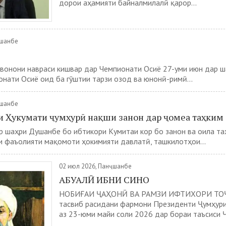
дорои аҳамияти байналмилалӣ қарор...
ҷшанбе
авонони навраси кишвар дар Чемпионати Осиё 27-уми июн дар 
нати Осиё оид ба гӯштии тарзи озод ва юнонӣ-римӣ...
ҷшанбе
и Ҳукумати ҷумҳурӣ нақши занон дар ҷомеа таҳким
 шаҳри Душанбе бо ибтикори Кумитаи кор бо занон ва оила та
 фаъолияти мақомоти ҳокимияти давлатӣ, ташкилотҳои...
02 июл 2026, Панҷшанбе
АБУАЛӢ ИБНИ СИНО
НОБИҒАИ ҶАҲОНӢ ВА РАМЗИ ИФТИХОРИ ТО
тасвиб расидани фармони Президенти Ҷумҳури
аз 23-юми майи соли 2026 дар бораи таъсиси Ҷ