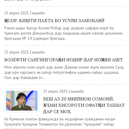
25 апрел 2023, Сешанбе
ҲИСОР. КИШТИ ПАХТА БО УСУЛИ ЗАМОНАВӢ
Раиси шаҳри Ҳисор Қосим Роҳбар дар доираи сафари корӣ ба
Ҷамоати деҳоти Деҳқонобод дар маъракаи кишти пахтаи деҳқонони
бригадаи № 14 (сарвари бригада...
25 апрел 2023, Сешанбе
БОЗЁФТИ САНГНИГОРАҲОИ НОДИР ДАР НОҲИЯИ АШТ
Моҳи апрели соли ҷорӣ дар деҳаи Даҳанаи ноҳияи Ашти вилояти Суғд,
дар рӯи харсангҳо як қатор петроглифҳои қадима пайдо шуданд.
Онҳо дар баландии то...
25 апрел 2023, Сешанбе
БЕШ АЗ 20 МИЛЛИОН СОМОНӢ.
ҲАҶМИ ХИСОРОТИ ОФАТҲОИ ТАБИАТ
ДАР СЕ МОҲ
Аз Кумитаи ҳолатҳои фавқулода ва мудофиаи граждании назди
Ҳукумати Ҷумҳурии Тоҷикистон ба рӯзномаи “Ҷумҳурият” хабар