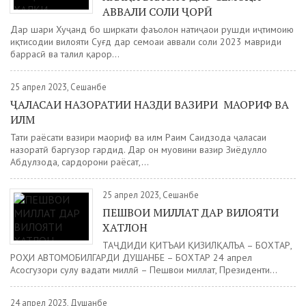
АВВАЛИ СОЛИ ҶОРӢ
Дар шаҳри Хуҷанд бо ширкати фаъолон натиҷаҳои рушди иҷтимоию
иқтисодии вилояти Суғд дар семоҳаи аввали соли 2023 мавриди
баррасӣ ва таҳлил қарор...
25 апрел 2023, Сешанбе
ҶАЛАСАИ НАЗОРАТИИ НАЗДИ ВАЗИРИ МАОРИФ ВА
ИЛМ
Таҳти раёсати вазири маориф ва илм Раҳим Саидзода ҷаласаи
назоратӣ баргузор гардид. Дар он муовини вазир Зиёдулло
Абдулзода, сардорони раёсат,...
25 апрел 2023, Сешанбе
ПЕШВОИ МИЛЛАТ ДАР ВИЛОЯТИ
ХАТЛОН
ТАҶДИДИ ҚИТЪАИ ҚИЗИЛҚАЛЪА – БОХТАР,
РОҲИ АВТОМОБИЛГАРДИ ДУШАНБЕ – БОХТАР 24 апрел
Асосгузори сулҳу ваҳдати миллӣ – Пешвои миллат, Президенти...
24 апрел 2023, Душанбе