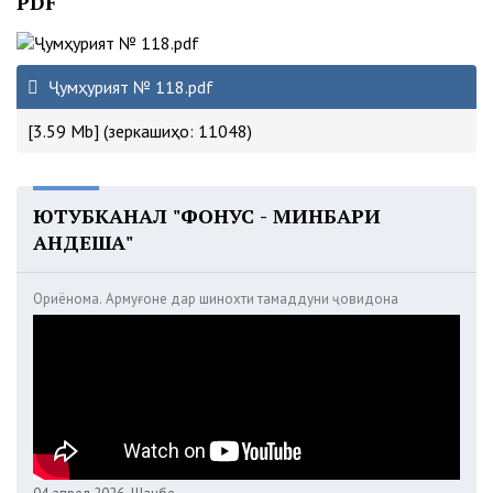
PDF
Ҷумҳурият № 118.pdf
[3.59 Mb] (зеркашиҳо: 11048)
ЮТУБКАНАЛ "ФОНУС - МИНБАРИ
АНДЕША"
Ориёнома. Армуғоне дар шинохти тамаддуни ҷовидона