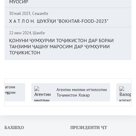
МУОСИР
30 май 2023, Сешанбе
Х А Т Л О Н. ШУКӮҲИ "BOKHTAR-FOOD-2023"
22 июн 2024, Шанбе
ҚОНУНИ ҶУМҲУРИИ ТОҶИКИСТОН ДАР БОРАИ
ТАНЗИМИ ҶАШНУ МАРОСИМ ДАР ҶУМҲУРИИ
ТОҶИКИСТОН
ни
Агентии миллии иттилоотии
Ваз
ии
Тоҷикистон Ховар
Ҷум
БАХШҲО
ПРЕЗИДЕНТИ ҶТ