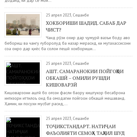
доданд, ки дар се моҳи...
25 апрел 2023, Сешанбе
ХОКБОРИШИ ШАДИД. САБАБ ДАР
ЧИСТ?
Чанд рӯзи охир дар ҷумҳурӣ вазъи боду ҳаво
бебориш ва чангу ғуборолуд ба назар мерасид, ки мутахассисони
соҳа онро дар қиёс ба солҳои пешӣ хокбориши...
25 апрел 2023, Сешанбе
АШТ. САМАРАНОКИИ ПОЙГОҲҲОИ
ОБКАШӢ – ОМИЛИ РУШДИ
КИШОВАРЗӢ
Кишоварзони аштӣ бо оғози фасли баҳору киштукор бесаброна
интизори иттилоъ оид ба омодагии пойгоҳҳои обкашӣ мешаванд.
Ҳамин, ки посухи мусбат расид,...
25 апрел 2023, Сешанбе
ТОҶИКСТАНДАРТ. НАТИҶАИ
ФАЪОЛИЯТИ СЕМОҲА ТАҲЛИЛ ШУД