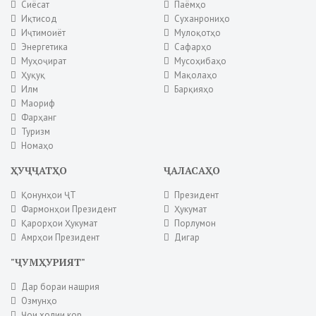
Сиёсат
Паёмҳо
Иқтисод
Суханрониҳо
Иҷтимоиёт
Мулоқотҳо
Энергетика
Сафарҳо
Муҳоҷират
Мусоҳибаҳо
Ҳуқуқ
Мақолаҳо
Илм
Барқияҳо
Маориф
Фарҳанг
Туризм
Номаҳо
ҲУҶҶАТҲО
ҶАЛАСАҲО
Қонунҳои ҶТ
Президент
Фармонҳои Президент
Ҳукумат
Қарорҳои Ҳукумат
Порлумон
Амрҳои Президент
Дигар
"ҶУМҲУРИЯТ"
Дар бораи нашрия
Озмунҳо
Ҷои холии кор