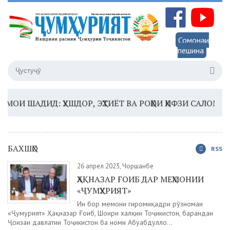
Сомонаи
пешина
 ШАДИД: ҲУШДОР, ЭҲТИЁТ ВА РОҲҲОИ ҲИФЗИ САЛОМАТӢ
1
БАХШҲО
RSS
26 апрел 2023, Чоршанбе
ҲАҚНАЗАР ҒОИБ ДАР МЕҲМОНИИ
«ҶУМҲУРИЯТ»
Ин бор меҳмони гиромиқадри рӯзномаи
«Ҷумҳурият» Ҳақназар Ғоиб, Шоири халқии Тоҷикистон, барандаи
Ҷоизаи давлатии Тоҷикистон ба номи Абуабдулло...