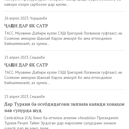
навори озори сарбозон дар қисми...
26 апрел 2023, Чоршанбе
ҶАҲОН ДАР ЯК САТР
ТАСС. Муовини Дабири кулли СҲШ Григорий Логвинов гуфтааст, ки
Созмони ҳамкории Шанхай барои ҳамкорӣ бо ҳама иттиҳодияҳои
байналмилалӣ, аз ҷумла...
25 апрел 2023, Сешанбе
ҶАҲОН ДАР ЯК САТР
ТАСС. Муовини Дабири кулли СҲШ Григорий Логвинов гуфтааст, ки
Созмони ҳамкории Шанхай барои ҳамкорӣ бо ҳама иттиҳодияҳои
байналмилалӣ, аз ҷумла...
25 апрел 2023, Сешанбе
Дар Туркия ба осебдидагони зилзила калиди хонаҳои
нав супурда шуд
CentralAsia (CA). Бино ба иттилои агентии «Anadolu» Президенти
Туркия Реҷеп Тайип Эрдоган дар маросими супурдани хонаҳои
шахсӣ дар як чанд деҳаи...