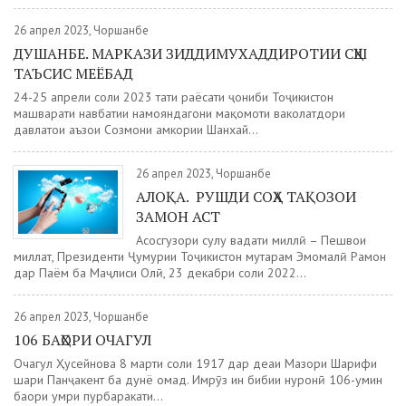
26 апрел 2023, Чоршанбе
ДУШАНБЕ. МАРКАЗИ ЗИДДИМУХАДДИРОТИИ СҲШ
ТАЪСИС МЕЁБАД
24-25 апрели соли 2023 таҳти раёсати ҷониби Тоҷикистон
машварати навбатии намояндагони мақомоти ваколатдори
давлатҳои аъзои Созмони ҳамкории Шанхай...
26 апрел 2023, Чоршанбе
АЛОҚА. РУШДИ СОҲА ТАҚОЗОИ
ЗАМОН АСТ
Асосгузори сулҳу ваҳдати миллӣ – Пешвои
миллат, Президенти Ҷумҳурии Тоҷикистон муҳтарам Эмомалӣ Раҳмон
дар Паём ба Маҷлиси Олӣ, 23 декабри соли 2022...
26 апрел 2023, Чоршанбе
106 БАҲОРИ ОЧАГУЛ
Очагул Ҳусейнова 8 марти соли 1917 дар деҳаи Мазори Шарифи
шаҳри Панҷакент ба дунё омад. Имрӯз ин бибии нуронӣ 106-умин
баҳори умри пурбаракати...