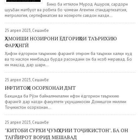
Бино ба иттилои Мурод Ашуров, сардори
шуъбаи матбуот ва робита бо ҷомеаи Агентии стандартизатсия,
метрология, сертификатсия ва нозироти савдои назди...
25 апрел 2023, Сешанбе
ҲАМОИШИ НОЗИРОНИ ЁДГОРИҲОИ ТАЪРИХИЮ
ФАРҲАНГӢ
Ҳифзи ёдгориҳои таърихию фарҳангӣ эҳтиром ба таърихи халқи худ
ва то наслҳои минбаъда бурда расондани он ба ҳисоб меравад. Бо
ин мақсад, дар шаҳри...
25 апрел 2023, Сешанбе
ИФТИТОҲИ ОСОРХОНАИ ДМТ
Бахшида ба Рӯзи байналмилалии ҳифзи ёдгориҳои таърихию
фарҳангӣ дар назди факултети ҳуқуқшиносии Донишгоҳи миллии
Тоҷикистон осорхонаи...
25 апрел 2023, Сешанбе
"КИТОБИ СУРХИ ҶУМҲУРИИ ТОҶИКИСТОН". БА ОН
ТАҒЙИРОТ ВОРИД МЕШАВАД