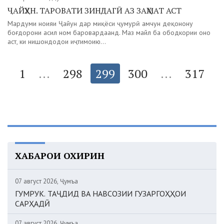
ҶАЙҲУН. ТАРОВАТИ ЗИНДАГӢ АЗ ЗАҲМАТ АСТ
Мардуми ноҳияи Ҷайҳун дар миқёси ҷумҳурӣ ҳамчун деҳқонону
боғдорони асил ном баровардаанд. Маҳз майл ба ободкории онҳо
аст, ки нишондодҳои иҷтимоию...
1
...
298
299
300
...
317
ХАБАРҲОИ ОХИРИН
07 август 2026, Ҷумъа
ГУМРУК. ТАҶДИД ВА НАВСОЗИИ ГУЗАРГОҲҲОИ
САРҲАДӢ
07 август 2026, Ҷумъа