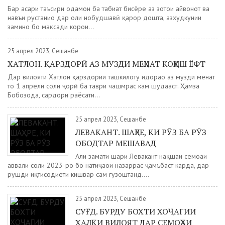
Бар асари таъсири одамон ба табиат бисёре аз зотҳои ҳайвонот ва
навъи рустаниҳо дар ҳоли нобудшавӣ қарор дошта, азхудкунии
заминҳо бо мақсади корҳои...
25 апрел 2023, Сешанбе
ХАТЛОН. ҚАРЗДОРӢ АЗ МУЗДИ МЕҲНАТ КОҲИШ ЁФТ
Дар вилояти Хатлон қарздории ташкилоту идораҳо аз музди меҳнат
то 1 апрели соли ҷорӣ ба таври чашмрас кам шудааст. Ҳамза
Бобозода, сардори раёсати...
25 апрел 2023, Сешанбе
ЛЕВАКАНТ. ШАҲРЕ, КИ РӮЗ БА РӮЗ
ОБОДТАР МЕШАВАД
Аҳли заҳмати шаҳри Левакант нақшаи семоҳаи
аввали соли 2023-ро бо натиҷаҳои назаррас ҷамъбаст карда, дар
рушди иқтисодиёти кишвар саҳм гузоштанд....
25 апрел 2023, Сешанбе
СУҒД. БУРДУ БОХТИ ХОҶАГИИ
ХАЛҚИ ВИЛОЯТ ДАР СЕМОҲАИ