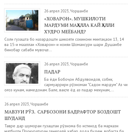
26 апрел 2023, Чоршанбе
«ХОВАРОН». МУШКИЛОТИ
МАРДУМИ МАҲАЛЛА КАЙ ҲАЛЛИ
ХУДРО МЕЁБАНД?
Соли гузашта бо назардошти шикояти сокинони минтақаҳои 13, 14
ва 15-и маҳаллаи «Ховарон»-и ноҳияи Шоҳмансури шаҳри Душанбе
бинобар сабаби мувоҷеҳ...
26 апрел 2023, Чоршанбе
ПАДАР
Ба ёди Бобоҷон Абдулвоҳидов, собиқ
сармуҳаррири рӯзномаи "Садои мардум" Аз чи
оғоз кунам, намедонам. Бале, вақте ёд аз падар мекунам,...
26 апрел 2023, Чоршанбе
МАВЗУИ РӮЗ. САРБОЗОНИ БАДРАФТОР БОЗДОШТ
ШУДАНД
Тавре дар шумораи гузаштаи рӯзнома бо истинод ба маркази
матбуоти Прокуратураи генералӣ хабар дода будем, вобаста ба