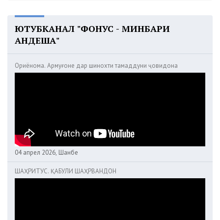
ЮТУБКАНАЛ "ФОНУС - МИНБАРИ
АНДЕША"
Ориёнома. Армуғоне дар шинохти тамаддуни ҷовидона
04 апрел 2026, Шанбе
ШАҲРИТУС. ҚАБУЛИ ШАҲРВАНДОН