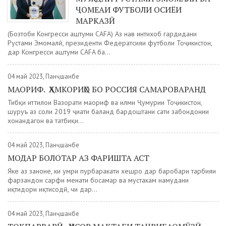
ҶОМЕАИ ФУТБОЛИ ОСИЁИ
МАРКАЗӢ
(Бозтоби Конгресси ҳаштуми CAFA) Аз нав интихоб гардидани
Рустами Эмомалӣ, президенти Федератсияи футболи Тоҷикистон,
дар Конгресси ҳаштуми CAFA ба...
04 май 2023, Панҷшанбе
МАОРИФ. ҲАМКОРИҲО БО РОССИЯ САМАРОВАРАНД
Тибқи иттилои Вазорати маориф ва илми Ҷумҳурии Тоҷикистон,
шуруъ аз соли 2019 ҷиҳати баланд бардоштани сатҳи забондонии
хонандагон ва татбиқи...
04 май 2023, Панҷшанбе
МОДАР БОЛОТАР АЗ ФАРИШТА АСТ
Яке аз заноне, ки умри пурбаракати хешро дар баробари тарбияи
фарзандон сарфи меҳнати босамар ва мустаҳкам намудани
иқтидори иқтисодӣ, чи дар...
04 май 2023, Панҷшанбе