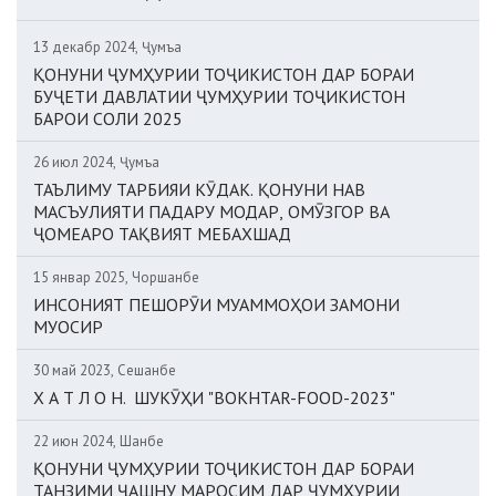
13 декабр 2024, Ҷумъа
ҚОНУНИ ҶУМҲУРИИ ТОҶИКИСТОН ДАР БОРАИ
БУҶЕТИ ДАВЛАТИИ ҶУМҲУРИИ ТОҶИКИСТОН
БАРОИ СОЛИ 2025
26 июл 2024, Ҷумъа
ТАЪЛИМУ ТАРБИЯИ КӮДАК. ҚОНУНИ НАВ
МАСЪУЛИЯТИ ПАДАРУ МОДАР, ОМӮЗГОР ВА
ҶОМЕАРО ТАҚВИЯТ МЕБАХШАД
15 январ 2025, Чоршанбе
ИНСОНИЯТ ПЕШОРӮИ МУАММОҲОИ ЗАМОНИ
МУОСИР
30 май 2023, Сешанбе
Х А Т Л О Н. ШУКӮҲИ "BOKHTAR-FOOD-2023"
22 июн 2024, Шанбе
ҚОНУНИ ҶУМҲУРИИ ТОҶИКИСТОН ДАР БОРАИ
ТАНЗИМИ ҶАШНУ МАРОСИМ ДАР ҶУМҲУРИИ