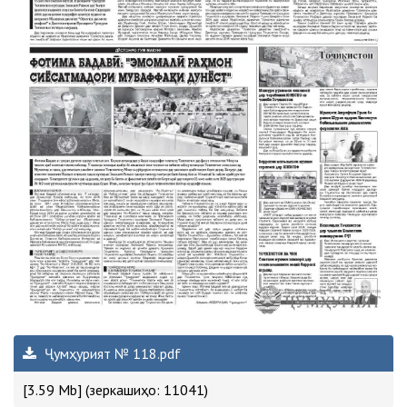
Ҷумҳурият № 118.pdf
[3.59 Mb] (зеркашиҳо: 11041)