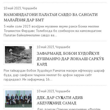
10 май 2023, Чоршанбе
НАМОЯНДАГОНИ ПАЛАТАИ САВДО ВА САНОАТИ
МАЛАЙЗИЯ ДАР БМТ
5 майи соли 2023 вохӯрии муовини якуми раиси Бонки миллии
Тоҷикистон Фирдавс Толибзода бо соҳибкорон ва намояндагони
Палатаи байналмилалии савдо ва...
10 май 2023, Чоршанбе
ЗАФАРМАНД. БОБОИ ХУДОЙҚУЛ
ДУШМАНРО ДАР ЛОНААШ САРКӮБ
КАРД
Роҳи тайкардаи бобои Худойқул Раҳматов масири ифтихору шараф
буда, дар саҳифаҳои таърихи миллат бо ҳарфҳои заррин сабт
гардидааст. Ин зафарманд 16...
10 май 2023, Чоршанбе
ДДК. ДАР СУҲБАТИ АДИБ
АБДУЛҲАМИД САМАД
Дар доираи Озмуни ҷумҳуриявии «Фурӯғи