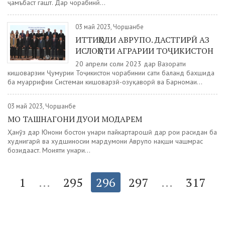
ҷамъбаст гашт. Дар чорабинӣ...
03 май 2023, Чоршанбе
ИТТИҲОДИ АВРУПО. ДАСТГИРӢ АЗ
ИСЛОҲОТИ АГРАРИИ ТОҶИКИСТОН
20 апрели соли 2023 дар Вазорати
кишоварзии Ҷумҳурии Тоҷикистон чорабинии сатҳи баланд бахшида
ба муаррифии Системаи кишоварзӣ-озуқаворӣ ва Барномаи...
03 май 2023, Чоршанбе
МО ТАШНАГОНИ ДУОИ МОДАРЕМ
Ҳанӯз дар Юнони бостон ҳунари пайкартарошӣ дар роҳи расидан ба
худнигарӣ ва худшиносии мардумони Аврупо нақши чашмрас
бозидааст. Моҳияти ҳунари...
1
...
295
296
297
...
317