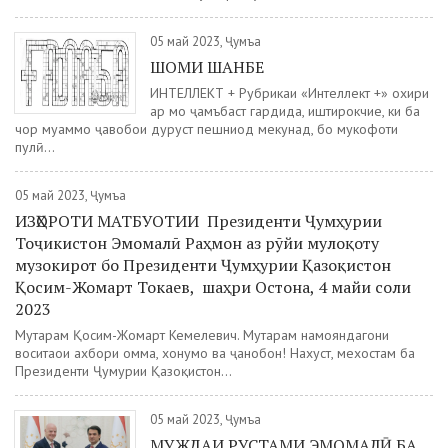
05 май 2023, Ҷумъа
ШОМИ ШАНБЕ
ИНТЕЛЛЕКТ + Рубрикаи «Интеллект +» охири
ҳар моҳ ҷамъбаст гардида, иштирокчие, ки ба
чор муаммо ҷавобҳои дуруст пешниҳод мекунад, бо мукофоти
пулӣ...
05 май 2023, Ҷумъа
ИЗҲОРОТИ МАТБУОТИИ Президенти Ҷумҳурии
Тоҷикистон Эмомалӣ Раҳмон аз рӯйи мулоқоту
музокирот бо Президенти Ҷумҳурии Қазоқистон
Қосим-Жомарт Токаев, шаҳри Остона, 4 майи соли
2023
Муҳтарам Қосим-Жомарт Кемелевич. Муҳтарам намояндагони
воситаҳои ахбори омма, хонумҳо ва ҷанобон! Нахуст, мехостам ба
Президенти Ҷумҳурии Қазоқистон...
05 май 2023, Ҷумъа
МУЖДАИ РУСТАМИ ЭМОМАЛӢ БА