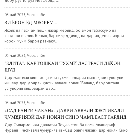
дору рӯз то рӯз меафзояд....
03 май 2023, Чоршанбе
ЗИ ЁРОН ЁД МЕОРЕМ...
Якояк ва паси ҳам пеши назар меоянд, бо ҳамон табассумҳо ва
хандаҳои ширин. Бешак, бархе ҷиддиянд ва дар андешаи иҷрои
корҳои муҳим барои равнақу...
03 май 2023, Чоршанбе
"ЭЛИТА". КАРТОШКАИ ТУХМӢ ДАСТРАСИ ДЕҲҚОН
ШУД
Дар мавсими кишт хоҷагиҳои тухмипарварии минтақаҳои гуногуни
кишвар дар доираи қисми аввали лоиҳаи "Баланд бардоштани
устувории кишоварзӣ дар...
03 май 2023, Чоршанбе
«САД РАНГИ ЧАКАН». ДАВРИ АВВАЛИ ФЕСТИВАЛИ
ҶУМҲУРИЯВӢ ДАР НОҲИЯИ СИНО ҶАМЪБАСТ ГАРДИД
Дар Филармонияи давлатии Тоҷикистон ба номи Акашариф
Ҷӯраев Фестивали ҷумҳуриявии «Сад ранги чакан» дар ноҳияи Сино