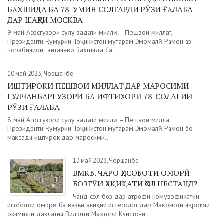
БАХШИДА БА 78-УМИН СОЛГАРДИ РӮЗИ ҒАЛАБА
ДАР ШАҲРИ МОСКВА
9 май Асосгузори сулҳу ваҳдати миллӣ – Пешвои миллат,
Президенти Ҷумҳурии Тоҷикистон муҳтарам Эмомалӣ Раҳмон аз
чорабиниҳои тантанавӣ бахшида ба...
10 май 2023, Чоршанбе
ИШТИРОКИ ПЕШВОИ МИЛЛАТ ДАР МАРОСИМИ
ГУЛЧАНБАРГУЗОРӢ БА ИФТИХОРИ 78-СОЛАГИИ
РӮЗИ ҒАЛАБА
8 май Асосгузори сулҳу ваҳдати миллӣ – Пешвои миллат,
Президенти Ҷумҳурии Тоҷикистон муҳтарам Эмомалӣ Раҳмон бо
мақсади иштирок дар маросими...
10 май 2023, Чоршанбе
ВМКБ. ЧАРО ҲИСОБОТИ ОМОРӢ
БОЗГӮИ ҲАҚИҚАТИ ҲОЛ НЕСТАНД?
Чанд сол боз дар атрофи номувофиқатии
ҳисоботҳои оморӣ ба вазъи ҳақиқии истеҳсолот дар Мақомоти иҷроияи
ҳокимияти давлатии Вилояти Мухтори Кӯҳистони...