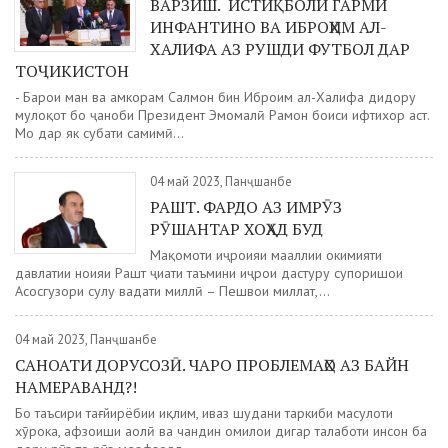
ВАРЗИШ. ИСТИҚБОЛИ ГАРМИ
ИНФАНТИНО ВА ИБРОҲИМ АЛ-
ХАЛИФА АЗ РУШДИ ФУТБОЛ ДАР
ТОҶИКИСТОН
- Барои ман ва ҳамкорам Салмон бин Иброҳим ал-Халифа дидору
мулоқот бо ҷаноби Президент Эмомалӣ Раҳмон боиси ифтихор аст.
Мо дар як суҳбати самимӣ...
04 май 2023, Панҷшанбе
РАШТ. ФАРДО АЗ ИМРӮЗ
РӮШАНТАР ХОҲАД БУД
Мақомоти иҷроияи маҳаллии ҳокимияти
давлатии ноҳияи Рашт ҷиҳати таъмини иҷрои дастуру супоришҳои
Асосгузори сулҳу ваҳдати миллӣ – Пешвои миллат,...
04 май 2023, Панҷшанбе
САНОАТИ ДОРУСОЗӢ. ЧАРО ПРОБЛЕМАҲО АЗ БАЙН
НАМЕРАВАНД?!
Бо таъсири тағйирёбии иқлим, иваз шудани таркиби маҳсулоти
хӯрока, афзоиши аҳолӣ ва чандин омилҳои дигар талаботи инсон ба