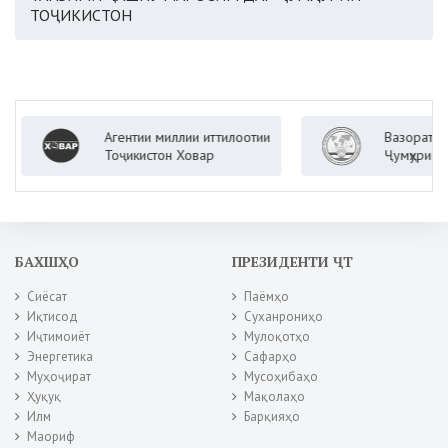
ТОҶИКИСТОН
Агентии миллии иттилоотии
Вазорати корҳои х
Тоҷикистон Ховар
Ҷумҳурии Тоҷикис
БАХШҲО
ПРЕЗИДЕНТИ ҶТ
Сиёсат
Паёмҳо
Иқтисод
Суханрониҳо
Иҷтимоиёт
Мулоқотҳо
Энергетика
Сафарҳо
Муҳоҷират
Мусоҳибаҳо
Ҳуқуқ
Мақолаҳо
Илм
Барқияҳо
Маориф