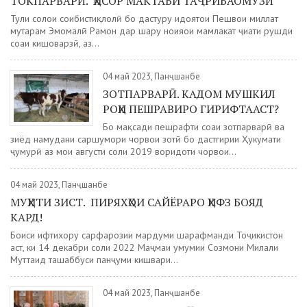
ТОКПАРВАРӢ. ҲИСОР МАКТАБИ ТАҶРИБАОМӮЗӢ
Тули солҳои соҳибистиқлолӣ бо дастуру ҳидоятҳои Пешвои миллат
муҳтарам Эмомалӣ Раҳмон дар шаҳру ноҳияҳои мамлакат ҷиҳати рушди
соҳаи кишоварзӣ, аз...
04 май 2023, Панҷшанбе
ЗОТПАРВАРӢ. КАДОМ МУШКИЛ
РОҲИ ПЕШРАВИРО ГИРИФТААСТ?
Бо мақсади пешрафти соҳаи зотпарварӣ ва
зиёд намудани саршумори чорвои зотӣ бо дастгирии Ҳукумати
ҷумҳурӣ аз моҳи августи соли 2019 воридоти чорвои...
04 май 2023, Панҷшанбе
МУҲИТИ ЗИСТ. ПИРЯХҲОИ САЙЁРАРО ҲИФЗ БОЯД
КАРД!
Боиси ифтихору сарфарозии мардуми шарафманди Тоҷикистон
аст, ки 14 декабри соли 2022 Маҷмаи умумии Созмони Милали
Муттаҳид ташаббуси панҷуми кишвари...
04 май 2023, Панҷшанбе