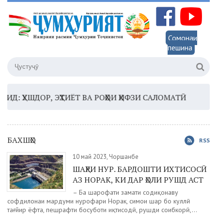
Сомонаи
пешина
УШДОР, ЭҲТИЁТ ВА РОҲҲОИ ҲИФЗИ САЛОМАТӢ
16:35 –
БАХШҲО
RSS
10 май 2023, Чоршанбе
ШАҲРИ НУР. БАРДОШТИ ИХТИСОСӢ
АЗ НОРАК, КИ ДАР ҲОЛИ РУШД АСТ
– Ба шарофати заҳмати содиқонаву
софдилонаи мардуми нурофари Норак, симои шаҳр бо куллӣ
тағйир ёфта, пешрафти босуботи иқтисодӣ, рушди соҳибкорӣ,...