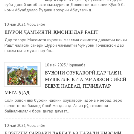
субҳи доноӣ китоб аст» маъмурияти Донишгоҳи давлатии Кӯлоб ба
номи Абуабдуллоҳ Рӯдакӣ вохӯрии Абдулҳамид...
10 май 2023, Чоршанбе
ШУРОИ ҶАМЪИЯТӢ. ҲАМОИШ ДАР РАШТ
Дар толори Мақомоти иҷроияи маҳаллии ҳокимияти давлатии ноҳияи
Рашт ҷаласаи сайёри Шурои ҷамъиятии Ҷумҳурии Тоҷикистон дар
шакли мизи мудаввар бо...
10 май 2023, Чоршанбе
БУҲРОНИ ОЗУҚАВОРӢ ДАР ҶАҲОН.
МУШКИЛЕ, КИ АГАР АВЗОИ СИЁСӢ
БЕҲБУД НАЁБАД, ПЕЧИДАТАР
МЕГАРДАД
Соли равон низ буҳрони ҷаҳонии озуқаворӣ идома меёбад, зеро
нархҳо то ҳол баланд боқӣ мондаанд. Аз ин рӯ, созмонҳои
байналмилалӣ бори дигар даъват...
10 май 2023, Чоршанбе
БОЗДИДИ САРВАРИ ДАВЛАТ АЗ ПАРАДИ НИЗОМӢ