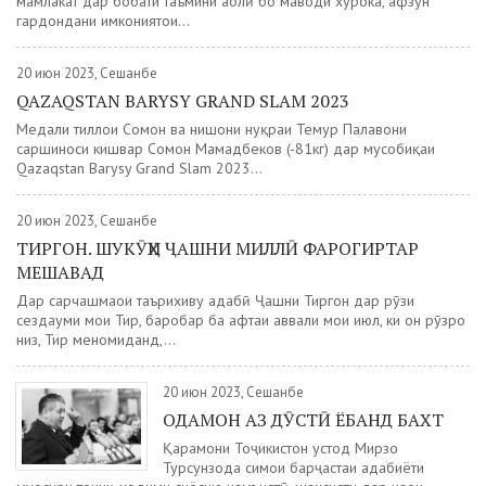
мамлакат дар бобати таъмини аҳолӣ бо маводи хӯрока, афзун
гардондани имкониятҳои...
20 июн 2023, Сешанбе
QAZAQSTAN BARYSY GRAND SLAM 2023
Медали тиллои Сомон ва нишони нуқраи Темур Паҳлавони
саршиноси кишвар Сомон Маҳмадбеков (-81кг) дар мусобиқаи
Qazaqstan Barysy Grand Slam 2023...
20 июн 2023, Сешанбе
ТИРГОН. ШУКӮҲИ ҶАШНИ МИЛЛӢ ФАРОГИРТАР
МЕШАВАД
Дар сарчашмаҳои таърихиву адабӣ Ҷашни Тиргон дар рӯзи
сездаҳуми моҳи Тир, баробар ба ҳафтаи аввали моҳи июл, ки он рӯзро
низ, Тир меномиданд,...
20 июн 2023, Сешанбе
ОДАМОН АЗ ДӮСТӢ ЁБАНД БАХТ
Қаҳрамони Тоҷикистон устод Мирзо
Турсунзода симои барҷастаи адабиёти