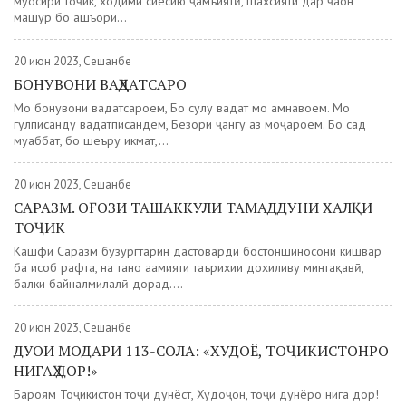
муосири тоҷик, ходими сиёсию ҷамъиятӣ, шахсияти дар ҷаҳон
машҳур бо ашъори...
20 июн 2023, Сешанбе
БОНУВОНИ ВАҲДАТСАРО
Мо бонувони ваҳдатсароем, Бо сулҳу ваҳдат мо ҳамнавоем. Мо
гулписанду ваҳдатписандем, Безори ҷангу аз моҷароем. Бо сад
муҳаббат, бо шеъру ҳикмат,...
20 июн 2023, Сешанбе
САРАЗМ. ОҒОЗИ ТАШАККУЛИ ТАМАДДУНИ ХАЛҚИ
ТОҶИК
Кашфи Саразм бузургтарин дастоварди бостоншиносони кишвар
ба ҳисоб рафта, на танҳо аҳамияти таърихии дохиливу минтақавӣ,
балки байналмилалӣ дорад....
20 июн 2023, Сешанбе
ДУОИ МОДАРИ 113-СОЛА: «ХУДОЁ, ТОҶИКИСТОНРО
НИГАҲ ДОР!»
Бароям Тоҷикистон тоҷи дунёст, Худоҷон, тоҷи дунёро нигаҳ дор!