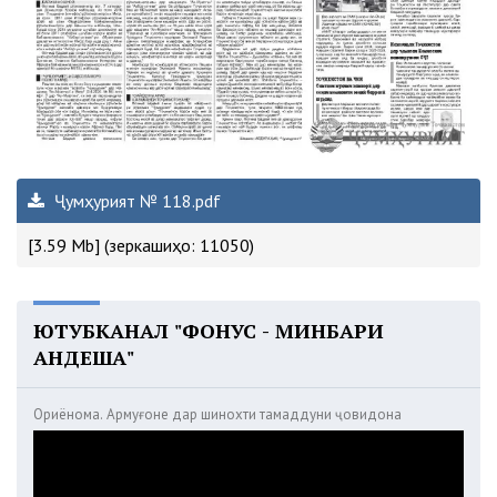
Ҷумҳурият № 118.pdf
[3.59 Mb] (зеркашиҳо: 11050)
ЮТУБКАНАЛ "ФОНУС - МИНБАРИ
АНДЕША"
Ориёнома. Армуғоне дар шинохти тамаддуни ҷовидона