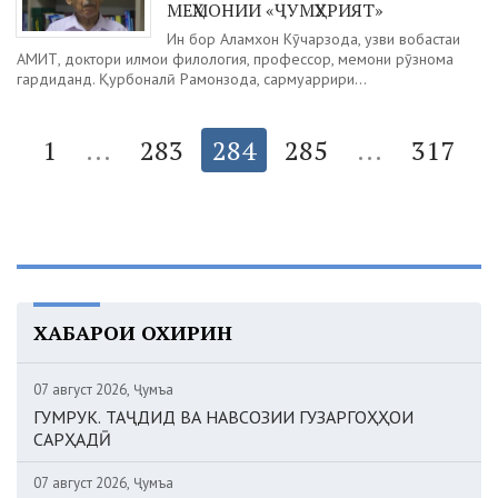
МЕҲМОНИИ «ҶУМҲУРИЯТ»
Ин бор Аламхон Кӯчарзода, узви вобастаи
АМИТ, доктори илмҳои филология, профессор, меҳмони рӯзнома
гардиданд. Қурбоналӣ Раҳмонзода, сармуҳаррири...
1
...
283
284
285
...
317
ХАБАРҲОИ ОХИРИН
07 август 2026, Ҷумъа
ГУМРУК. ТАҶДИД ВА НАВСОЗИИ ГУЗАРГОҲҲОИ
САРҲАДӢ
07 август 2026, Ҷумъа