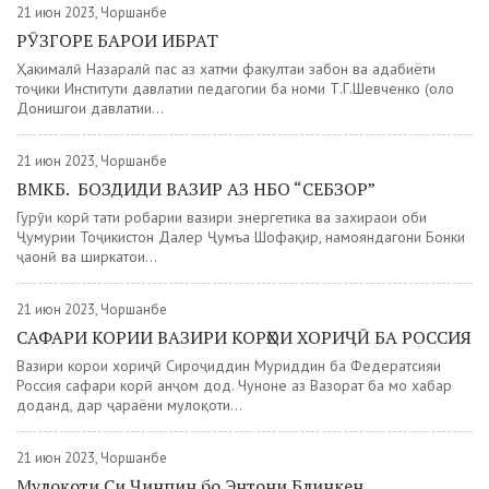
21 июн 2023, Чоршанбе
РӮЗГОРЕ БАРОИ ИБРАТ
Ҳакималӣ Назаралӣ пас аз хатми факултаи забон ва адабиёти
тоҷики Институти давлатии педагогии ба номи Т.Г.Шевченко (ҳоло
Донишгоҳи давлатии...
21 июн 2023, Чоршанбе
ВМКБ. БОЗДИДИ ВАЗИР АЗ НБО “СЕБЗОР”
Гурӯҳи корӣ таҳти роҳбарии вазири энергетика ва захираҳои оби
Ҷумҳурии Тоҷикистон Далер Ҷумъа Шофақир, намояндагони Бонки
ҷаҳонӣ ва ширкатҳои...
21 июн 2023, Чоршанбе
САФАРИ КОРИИ ВАЗИРИ КОРҲОИ ХОРИҶӢ БА РОССИЯ
Вазири корҳои хориҷӣ Сироҷиддин Муҳриддин ба Федератсияи
Россия сафари корӣ анҷом дод. Чуноне аз Вазорат ба мо хабар
доданд, дар ҷараёни мулоқоти...
21 июн 2023, Чоршанбе
Мулоқоти Си Ҷинпин бо Энтони Блинкен