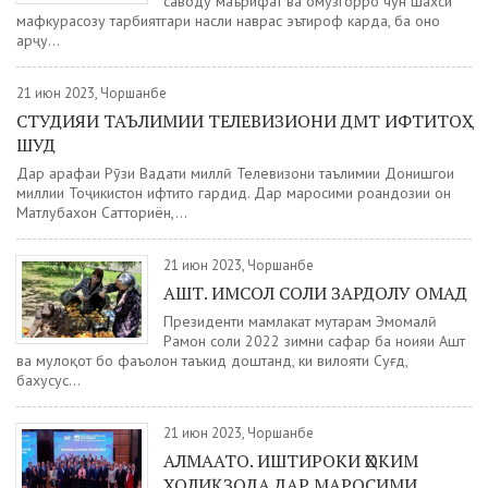
саводу маърифат ва омӯзгорро чун шахси
мафкурасозу тарбиятгари насли наврас эътироф карда, ба онҳо
арҷу...
21 июн 2023, Чоршанбе
СТУДИЯИ ТАЪЛИМИИ ТЕЛЕВИЗИОНИ ДМТ ИФТИТОҲ
ШУД
Дар арафаи Рӯзи Ваҳдати миллӣ Телевизони таълимии Донишгоҳи
миллии Тоҷикистон ифтитоҳ гардид. Дар маросими роҳандозии он
Матлубахон Сатториён,...
21 июн 2023, Чоршанбе
АШТ. ИМСОЛ СОЛИ ЗАРДОЛУ ОМАД
Президенти мамлакат муҳтарам Эмомалӣ
Раҳмон соли 2022 зимни сафар ба ноҳияи Ашт
ва мулоқот бо фаъолон таъкид доштанд, ки вилояти Суғд,
бахусус...
21 июн 2023, Чоршанбе
АЛМААТО. ИШТИРОКИ ҲОКИМ
ХОЛИҚЗОДА ДАР МАРОСИМИ