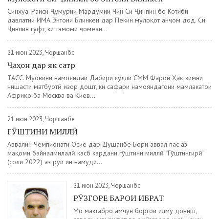
Синхуа. Раиси Ҷумҳурии Мардумии Чин Си Ҷинпин бо Котиби
давлатии ИМА Энтони Блинкен дар Пекин мулоқот анҷом дод. Си
Ҷинпин гуфт, ки тамоми ҷомеаи...
21 июн 2023, Чоршанбе
Ҷаҳон дар як сатр
ТАСС. Муовини намояндаи Дабири кулли СММ Фарҳон Ҳақ зимни
нишасти матбуотӣ изҳор дошт, ки сафари намояндагони мамлакатҳои
Африқо ба Москва ва Киев...
21 июн 2023, Чоршанбе
ГӮШТИНИ МИЛЛӢ
Аввалин Чемпионати Осиё дар Душанбе Бори аввал пас аз
мақоми байналмилалӣ касб кардани гӯштини миллӣ “Гӯштингирӣ”
(соли 2022) аз рӯи ин намуди...
21 июн 2023, Чоршанбе
РӮЗГОРЕ БАРОИ ИБРАТ
Мо мактабро ҳамчун боргоҳи илму дониш,