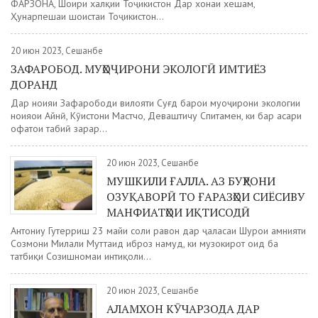
ФАРЗОНА, Шоири халқии Тоҷикистон Дар хонаи хешам,
Ҳунарпешаи шоистаи Тоҷикистон...
20 июн 2023, Сешанбе
ЗАФАРОБОД. МУҲОҶИРОНИ ЭКОЛОГӢ ИМТИЁЗ
ДОРАНД
Дар ноҳияи Зафарободи вилояти Суғд барои муҳоҷирони экологии
ноҳияҳои Айнӣ, Кӯҳистони Мастчоҳ, Деваштичу Спитамен, ки бар асари
офатҳои табиӣ зарар...
20 июн 2023, Сешанбе
МУШКИЛИ ҒАЛЛА. АЗ БУҲРОНИ
ОЗУҚАВОРӢ ТО ҒАРАЗҲОИ СИЁСИВУ
МАНФИАТҲОИ ИҚТИСОДӢ
Антониу Гутерриш 23 майи соли равон дар ҷаласаи Шурои амнияти
Созмони Милали Муттаҳид иброз намуд, ки музокирот оид ба
татбиқи Созишномаи интиқоли...
20 июн 2023, Сешанбе
АЛАМХОН КӮЧАРЗОДА ДАР