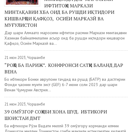
ИФТИТОҲИ МАРКАЗИ
МИНТАҚАВИИ ХБА ОИД БА РУШДИ ИҚТИДОРИ
КИШВАРҲОИ ҚАФҚОЗ, ОСИЁИ МАРКАЗӢ ВА
МУҒУЛИСТОН
Дар шаҳри Алмаато маросими ифтитоҳи расмии Маркази минтақавии
Хазинаи байналмилалии асъор оид ба рушди иқтидори кишварҳои
Қафқоз, Осиёи Марказӣ ва...
21 июн 2023, Чоршанбе
“РОҲҲО БА ПАРИЖ”. КОНФРОНСИ САТҲИ БАЛАНД ДАР
ВЕНА
Бо ибтикори Бонки аврупоии таҷдид ва рушд (БАТР) ва дастгирии
Фонди ҷаҳонии муҳити зист (GEF) 6-7 июни соли 2023 дар шаҳри
Венаи Ҷумҳурии Австрия...
21 июн 2023, Чоршанбе
39 ОМӮЗГОР СОҲИБИ ХОНА ШУД. ИБТИКОРИ
ШОИСТАИ ДМТ
Ба ифтихори Рӯзи Ваҳдати миллӣ 39 омӯзгору корманди илмии
Донишгоҳи миллии Тоҷикистон соҳиби манзили истиқоматии хидматӣ