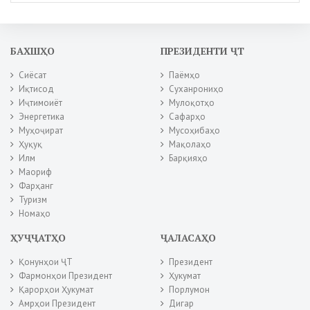
БАХШҲО
ПРЕЗИДЕНТИ ҶТ
Сиёсат
Паёмҳо
Иқтисод
Суханрониҳо
Иҷтимоиёт
Мулоқотҳо
Энергетика
Сафарҳо
Муҳоҷират
Мусоҳибаҳо
Ҳуқуқ
Мақолаҳо
Илм
Барқияҳо
Маориф
Фарҳанг
Туризм
Номаҳо
ҲУҶҶАТҲО
ҶАЛАСАҲО
Қонунҳои ҶТ
Президент
Фармонҳои Президент
Ҳукумат
Қарорҳои Ҳукумат
Порлумон
Амрҳои Президент
Дигар