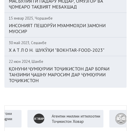
МАСЪУЛИЯТИ ПАДАРУ МОДАР, ОМӮЗГОР ВА
ҶОМЕАРО ТАҚВИЯТ МЕБАХШАД
15 январ 2025, Чоршанбе
ИНСОНИЯТ ПЕШОРӮИ МУАММОҲОИ ЗАМОНИ
МУОСИР
30 май 2023, Сешанбе
Х А Т Л О Н. ШУКӮҲИ "BOKHTAR-FOOD-2023"
22 июн 2024, Шанбе
ҚОНУНИ ҶУМҲУРИИ ТОҶИКИСТОН ДАР БОРАИ
ТАНЗИМИ ҶАШНУ МАРОСИМ ДАР ҶУМҲУРИИ
ТОҶИКИСТОН
Агентии миллии иттилоотии
Вазор
Тоҷикистон Ховар
Ҷумҳу