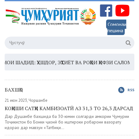
Сомонаи
пешина
ШАДИД: ҲУШДОР, ЭҲТИЁТ ВА РОҲҲОИ ҲИФЗИ САЛОМАТӢ
16
БАХШҲО
RSS
21 июн 2023, Чоршанбе
КОҲИШИ САТҲИ КАМБИЗОАТӢ АЗ 31,3 ТО 26,3 ДАРСАД
Дар Душанбе бахшида ба 30-юмин солгарди ҳамкории Ҷумҳурии
Тоҷикистон бо Бонки ҷаҳонӣ бо иштироки роҳбарони вазорату
идораҳо дар мавзуи «Татбиқи...