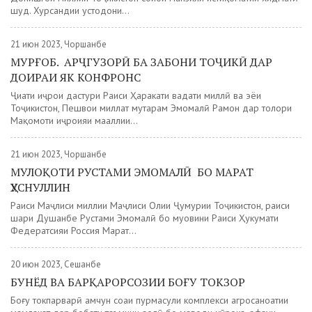
шуд. Хурсандии устодони...
21 июн 2023, Чоршанбе
МУРҒОБ. АРҶГУЗОРӢ БА ЗАБОНИ ТОҶИКӢ ДАР
ДОИРАИ ЯК КОНФРОНС
Ҷиҳати иҷрои дастури Раиси Ҳаракати ваҳдати миллӣ ва эҳёи
Тоҷикистон, Пешвои миллат муҳтарам Эмомалӣ Раҳмон дар толори
Мақомоти иҷроияи маҳаллии...
21 июн 2023, Чоршанбе
МУЛОҚОТИ РУСТАМИ ЭМОМАЛӢ БО МАРАТ
ҲУСНУЛЛИН
Раиси Маҷлиси миллии Маҷлиси Олии Ҷумҳурии Тоҷикистон, раиси
шаҳри Душанбе Рустами Эмомалӣ бо муовини Раиси Ҳукумати
Федератсияи Россия Марат...
20 июн 2023, Сешанбе
БУНЁД ВА БАРҚАРОРСОЗИИ БОҒУ ТОКЗОР
Боғу токпарварӣ ҳамчун соҳаи пурмаҳсули комплекси агросаноатии