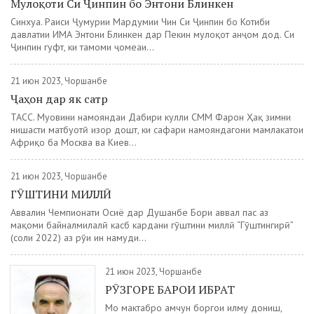
Мулоқоти Си Ҷинпин бо Энтони Блинкен
Синхуа. Раиси Ҷумҳурии Мардумии Чин Си Ҷинпин бо Котиби
давлатии ИМА Энтони Блинкен дар Пекин мулоқот анҷом дод. Си
Ҷинпин гуфт, ки тамоми ҷомеаи...
21 июн 2023, Чоршанбе
Ҷаҳон дар як сатр
ТАСС. Муовини намояндаи Дабири кулли СММ Фарҳон Ҳақ зимни
нишасти матбуотӣ изҳор дошт, ки сафари намояндагони мамлакатҳои
Африқо ба Москва ва Киев...
21 июн 2023, Чоршанбе
ГӮШТИНИ МИЛЛӢ
Аввалин Чемпионати Осиё дар Душанбе Бори аввал пас аз
мақоми байналмилалӣ касб кардани гӯштини миллӣ “Гӯштингирӣ”
(соли 2022) аз рӯи ин намуди...
21 июн 2023, Чоршанбе
РӮЗГОРЕ БАРОИ ИБРАТ
Мо мактабро ҳамчун боргоҳи илму дониш,