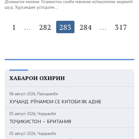
Донишгоҳи миллии Тоҷикистон соҳиби манзили истиқоматии хидматӣ
шуд. Хурсандии устодони...
1
...
282
283
284
...
317
ХАБАРҲОИ ОХИРИН
06 август 2026, Панҷшанбе
ХУҶАНД. РӮНАМОИ СЕ КИТОБИ ЯК АДИБ
05 август 2026, Чоршанбе
ТОҶИКИСТОН – БРИТАНИЯ
05 август 2026, Чоршанбе