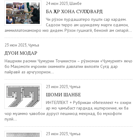
24 июн 2023, Шанбе
БА ҲАР ХОНА СУЛҲ ОВАРД
Чи рӯзҳои пурдаҳшатеро пушти сар кардем.
Садоҳои тирро ҳам шунидему марги одамон,
ҳаммиллатонамонро низ дидем. Рӯзҳои гушнагӣ, бенонӣ ҳам сипарӣ...
23 июн 2023, Ҷумъа
ДУОИ МОДАР
Нашрияи расмии Ҷумҳурии Тоҷикистон – рӯзномаи «Ҷумҳурият» якҷо
бо Мақомоти иҷроияи ҳокимияти давлатии вилояти Суғд дар
пайравӣ аз арҷгузориҳои...
23 июн 2023, Ҷумъа
ШОМИ ШАНБЕ
ИНТЕЛЛЕКТ + Рубрикаи «Интеллект +» охири
ҳар моҳ ҷамъбаст гардида, иштирокчие, ки ба
чор муаммо ҷавобҳои дуруст пешниҳод мекунад, бо мукофоти
пулӣ...
23 июн 2023, Ҷумъа