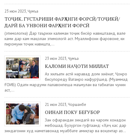
23 июн 2023, Ҷумъа
ТОҶИК. ГУСТАРИШИ ФАРҲАНГИ ФОРСӢ/ТОҶИКӢ/
ДАРӢ БА УНВОНИ ФАРҲАНГИ ФОРСӢ
(этимологиа) Дар таърихи калимаи тоҷик бисёр навиштаанд, вале
ками дар кам мақолаи этимологӣ аст. Муаллифони фаровоне, ки
пиромуни тоҷик навишта,...
23 июн 2023, Ҷумъа
КАЛОМИ НАҶОТИ МИЛЛАТ
Аз хилъати ҳастӣ наравад доғи хиёнат, Ҷонро
бисупореду Ватанро нафурӯшед. (Муҳаммад
ҒОИБ) Одати мардуми паҳлавонпеша маъмулан ва табиатан чунин
аст,...
21 июн 2023, Чоршанбе
ОИНАИ ПОКУ БЕҒУБОР
Зан офарандаи зиндагӣ ва чароғи хонадон
мебошад. Бузургон гуфтаанд: «Ҳеҷ кас дар
зиндагонии худ наметавонад муҳаббате амиқтар ва воқеитар аз...