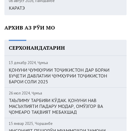
06 август 2026, Панҷшанбе
КАРАТЭ
АРХИВ АЗ РӮИ МОҲ
СЕРХОНАНДАТАРИН
13 декабр 2024, Ҷумъа
ҚОНУНИ ҶУМҲУРИИ ТОҶИКИСТОН ДАР БОРАИ
БУҶЕТИ ДАВЛАТИИ ҶУМҲУРИИ ТОҶИКИСТОН
БАРОИ СОЛИ 2025
26 июл 2024, Ҷумъа
ТАЪЛИМУ ТАРБИЯИ КӮДАК. ҚОНУНИ НАВ
МАСЪУЛИЯТИ ПАДАРУ МОДАР, ОМӮЗГОР ВА
ҶОМЕАРО ТАҚВИЯТ МЕБАХШАД
15 январ 2025, Чоршанбе
ИНСОНИЯТ ПЕШОРӮИ МУАММОҲОИ ЗАМОНИ