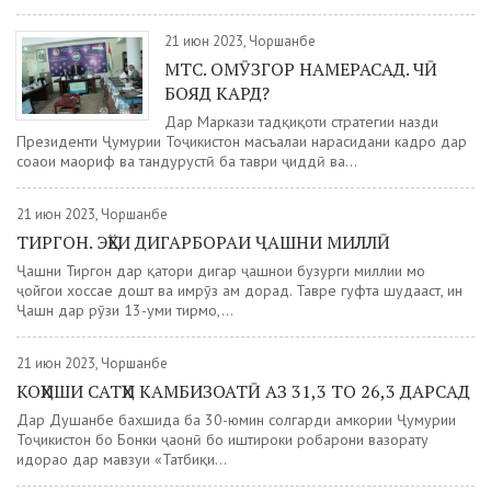
21 июн 2023, Чоршанбе
МТС. ОМӮЗГОР НАМЕРАСАД. ЧӢ
БОЯД КАРД?
Дар Маркази тадқиқоти стратегии назди
Президенти Ҷумҳурии Тоҷикистон масъалаи нарасидани кадрҳо дар
соҳаҳои маориф ва тандурустӣ ба таври ҷиддӣ ва...
21 июн 2023, Чоршанбе
ТИРГОН. ЭҲЁИ ДИГАРБОРАИ ҶАШНИ МИЛЛӢ
Ҷашни Тиргон дар қатори дигар ҷашнҳои бузурги миллии мо
ҷойгоҳи хоссае дошт ва имрӯз ҳам дорад. Тавре гуфта шудааст, ин
Ҷашн дар рӯзи 13-уми тирмоҳ,...
21 июн 2023, Чоршанбе
КОҲИШИ САТҲИ КАМБИЗОАТӢ АЗ 31,3 ТО 26,3 ДАРСАД
Дар Душанбе бахшида ба 30-юмин солгарди ҳамкории Ҷумҳурии
Тоҷикистон бо Бонки ҷаҳонӣ бо иштироки роҳбарони вазорату
идораҳо дар мавзуи «Татбиқи...