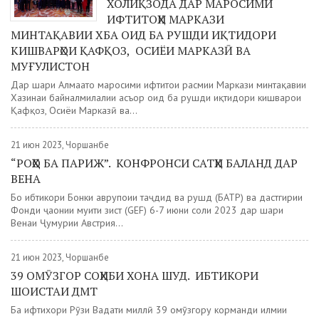
ХОЛИҚЗОДА ДАР МАРОСИМИ
ИФТИТОҲИ МАРКАЗИ
МИНТАҚАВИИ ХБА ОИД БА РУШДИ ИҚТИДОРИ
КИШВАРҲОИ ҚАФҚОЗ, ОСИЁИ МАРКАЗӢ ВА
МУҒУЛИСТОН
Дар шаҳри Алмаато маросими ифтитоҳи расмии Маркази минтақавии
Хазинаи байналмилалии асъор оид ба рушди иқтидори кишварҳои
Қафқоз, Осиёи Марказӣ ва...
21 июн 2023, Чоршанбе
“РОҲҲО БА ПАРИЖ”. КОНФРОНСИ САТҲИ БАЛАНД ДАР
ВЕНА
Бо ибтикори Бонки аврупоии таҷдид ва рушд (БАТР) ва дастгирии
Фонди ҷаҳонии муҳити зист (GEF) 6-7 июни соли 2023 дар шаҳри
Венаи Ҷумҳурии Австрия...
21 июн 2023, Чоршанбе
39 ОМӮЗГОР СОҲИБИ ХОНА ШУД. ИБТИКОРИ
ШОИСТАИ ДМТ
Ба ифтихори Рӯзи Ваҳдати миллӣ 39 омӯзгору корманди илмии