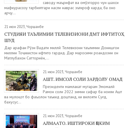
саводу маърифат ва омӯзгорро чун шахси
мафкурасозу тарбиятгари насли наврас эътироф карда, ба онҳо
арҷу...
21 июн 2023, Чоршанбе
СТУДИЯИ ТАЪЛИМИИ ТЕЛЕВИЗИОНИ ДМТ ИФТИТОҲ
ШУД
Дар арафаи Рӯзи Ваҳдати миллӣ Телевизони таълимии Донишгоҳи
миллии Тоҷикистон ифтитоҳ гардид. Дар маросими роҳандозии он
Матлубахон Сатториён,...
21 июн 2023, Чоршанбе
АШТ. ИМСОЛ СОЛИ ЗАРДОЛУ ОМАД
Президенти мамлакат муҳтарам Эмомалӣ
Раҳмон соли 2022 зимни сафар ба ноҳияи Ашт
ва мулоқот бо фаъолон таъкид доштанд, ки вилояти Суғд,
бахусус...
21 июн 2023, Чоршанбе
АЛМААТО. ИШТИРОКИ ҲОКИМ