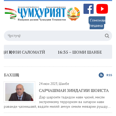
Сомонаи
пешина
ҲИФЗИ САЛОМАТӢ
16:35 –
ШОМИ ШАНБЕ
13:45 –
БАХШҲО
RSS
24 июн 2023, Шанбе
САРЧАШМАИ ЗИНДАГИИ ШОИСТА
Дар шароити таҳдидҳои нави ҷаҳонӣ, мисли
экстремизму терроризм ва хатарҳои нави
раванди ҷаҳонишавӣ, ваҳдати миллӣ ҳамчун омили меҳварии рушду...