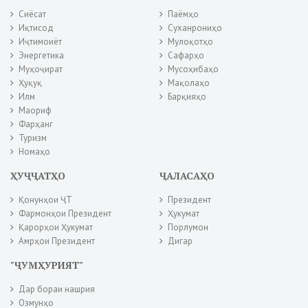
Сиёсат
Паёмҳо
Иқтисод
Суханрониҳо
Иҷтимоиёт
Мулоқотҳо
Энергетика
Сафарҳо
Муҳоҷират
Мусоҳибаҳо
Ҳуқуқ
Мақолаҳо
Илм
Барқияҳо
Маориф
Фарҳанг
Туризм
Номаҳо
ҲУҶҶАТҲО
ҶАЛАСАҲО
Қонунҳои ҶТ
Президент
Фармонҳои Президент
Ҳукумат
Қарорҳои Ҳукумат
Порлумон
Амрҳои Президент
Дигар
"ҶУМҲУРИЯТ"
Дар бораи нашрия
Озмунҳо