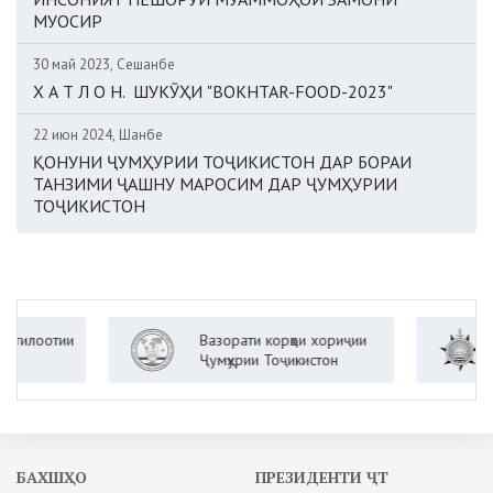
МУОСИР
30 май 2023, Сешанбе
Х А Т Л О Н. ШУКӮҲИ "BOKHTAR-FOOD-2023"
22 июн 2024, Шанбе
ҚОНУНИ ҶУМҲУРИИ ТОҶИКИСТОН ДАР БОРАИ
ТАНЗИМИ ҶАШНУ МАРОСИМ ДАР ҶУМҲУРИИ
ТОҶИКИСТОН
Агент
тии
Вазорати корҳои хориҷии
нашъа
Ҷумҳурии Тоҷикистон
Прези
Тоҷик
БАХШҲО
ПРЕЗИДЕНТИ ҶТ