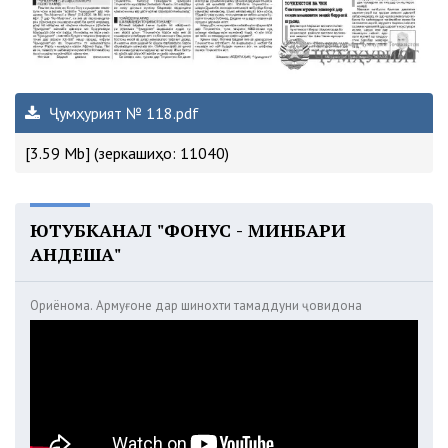
Ҷумҳурият № 118.pdf
[3.59 Mb] (зеркашиҳо: 11040)
ЮТУБКАНАЛ "ФОНУС - МИНБАРИ
АНДЕША"
Ориёнома. Армуғоне дар шинохти тамаддуни ҷовидона