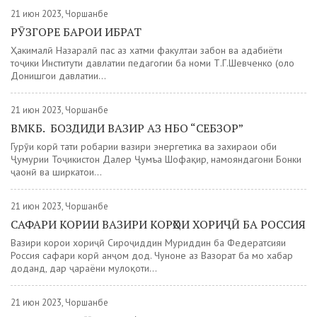
21 июн 2023, Чоршанбе
РӮЗГОРЕ БАРОИ ИБРАТ
Ҳакималӣ Назаралӣ пас аз хатми факултаи забон ва адабиёти
тоҷики Институти давлатии педагогии ба номи Т.Г.Шевченко (ҳоло
Донишгоҳи давлатии...
21 июн 2023, Чоршанбе
ВМКБ. БОЗДИДИ ВАЗИР АЗ НБО “СЕБЗОР”
Гурӯҳи корӣ таҳти роҳбарии вазири энергетика ва захираҳои оби
Ҷумҳурии Тоҷикистон Далер Ҷумъа Шофақир, намояндагони Бонки
ҷаҳонӣ ва ширкатҳои...
21 июн 2023, Чоршанбе
САФАРИ КОРИИ ВАЗИРИ КОРҲОИ ХОРИҶӢ БА РОССИЯ
Вазири корҳои хориҷӣ Сироҷиддин Муҳриддин ба Федератсияи
Россия сафари корӣ анҷом дод. Чуноне аз Вазорат ба мо хабар
доданд, дар ҷараёни мулоқоти...
21 июн 2023, Чоршанбе