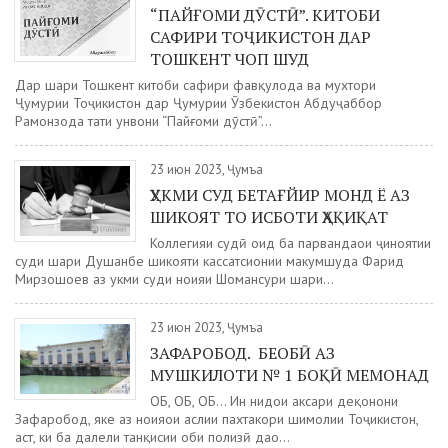
“ПАЙҒОМИ ДӮСТӢ”. КИТОБИ
САФИРИ ТОҶИКИСТОН ДАР
ТОШКЕНТ ЧОП ШУД
Дар шаҳри Тошкент китоби сафири фавқулода ва мухтори
Ҷумҳурии Тоҷикистон дар Ҷумҳурии Ӯзбекистон Абдуҷаббор
Раҳмонзода таҳти унвони “Пайғоми дӯстӣ”...
23 июн 2023, Ҷумъа
ҲУКМИ СУД БЕТАҒЙИР МОНД Ё АЗ
ШИКОЯТ ТО ИСБОТИ ҲАҚИҚАТ
Коллегияи судӣ оид ба парвандаҳои ҷиноятии
суди шаҳри Душанбе шикояти кассатсионии маҳкумшуда Фарид
Мирзошоев аз ҳукми суди ноҳияи Шоҳмансури шаҳри...
23 июн 2023, Ҷумъа
ЗАФАРОБОД. БЕОБӢ АЗ
МУШКИЛОТИ № 1 БОҚӢ МЕМОНАД
ОБ, ОБ, ОБ... Ин нидои аксари деҳқонони
Зафаробод, яке аз ноҳияҳои аслии пахтакори шимолии Тоҷикистон,
аст, ки ба далели танқисии оби полизӣ даҳҳо...