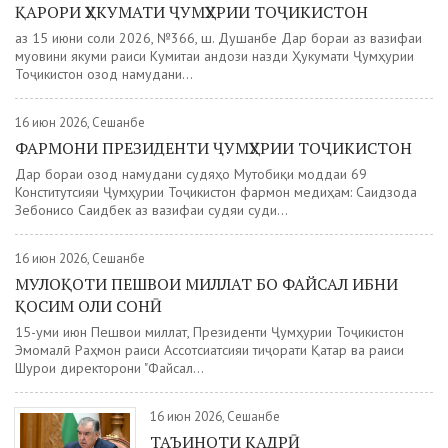
ҚАРОРИ ҲУКУМАТИ ҶУМҲУРИИ ТОҶИКИСТОН
аз 15 июни соли 2026, №366, ш. Душанбе Дар бораи аз вазифаи
муовини якуми раиси Кумитаи андози назди Ҳукумати Ҷумҳурии
Тоҷикистон озод намудани...
16 июн 2026, Сешанбе
ФАРМОНИ ПРЕЗИДЕНТИ ҶУМҲУРИИ ТОҶИКИСТОН
Дар бораи озод намудани судяҳо Мутобиқи моддаи 69
Конститутсияи Ҷумҳурии Тоҷикистон фармон медиҳам: Саидзода
Зебонисо Саидбек аз вазифаи судяи суди...
16 июн 2026, Сешанбе
МУЛОҚОТИ ПЕШВОИ МИЛЛАТ БО ФАЙСАЛ ИБНИ
ҚОСИМ ОЛИ СОНӢ
15-уми июн Пешвои миллат, Президенти Ҷумҳурии Тоҷикистон
Эмомалӣ Раҳмон раиси Ассотсиатсияи тиҷорати Қатар ва раиси
Шурои директорони "Файсал...
16 июн 2026, Сешанбе
ТАЪИНОТИ КАДРӢ