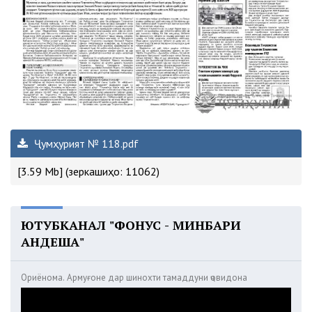
Ҷумҳурият № 118.pdf
[3.59 Mb] (зеркашиҳо: 11062)
ЮТУБКАНАЛ "ФОНУС - МИНБАРИ
АНДЕША"
Ориёнома. Армуғоне дар шинохти тамаддуни ҷовидона