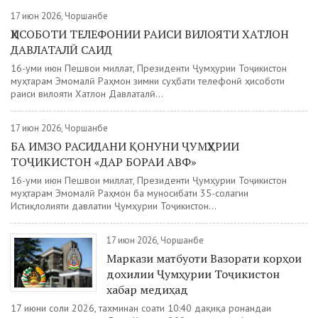
17 июн 2026, Чоршанбе
ҲИСОБОТИ ТЕЛЕФОНИИ РАИСИ ВИЛОЯТИ ХАТЛОН
ДАВЛАТАЛӢ САИД
16-уми июн Пешвои миллат, Президенти Ҷумҳурии Тоҷикистон
муҳтарам Эмомалӣ Раҳмон зимни суҳбати телефонӣ ҳисоботи
раиси вилояти Хатлон Давлаталӣ...
17 июн 2026, Чоршанбе
БА ИМЗО РАСИДАНИ ҚОНУНИ ҶУМҲУРИИ
ТОҶИКИСТОН «ДАР БОРАИ АВФ»
16-уми июн Пешвои миллат, Президенти Ҷумҳурии Тоҷикистон
муҳтарам Эмомалӣ Раҳмон ба муносибати 35-солагии
Истиқлолияти давлатии Ҷумҳурии Тоҷикистон...
17 июн 2026, Чоршанбе
Маркази матбуоти Вазорати корҳои
дохилии Ҷумҳурии Тоҷикистон
хабар медиҳад
17 июни соли 2026, тахминан соати 10:40 дақиқа ронандаи