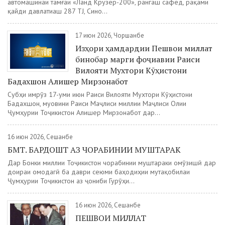
автомашинаи тамғаи «Ланд Крузер-200», рангаш сафед, рақами
қайди давлатиаш 287 TJ, Сино...
17 июн 2026, Чоршанбе
Изҳори ҳамдардии Пешвои миллат
бинобар марги фоҷиавии Раиси
Вилояти Мухтори Кӯҳистони
Бадахшон Алишер Мирзонабот
Субҳи имрӯз 17-уми июн Раиси Вилояти Мухтори Кӯҳистони
Бадахшон, муовини Раиси Маҷлиси миллии Маҷлиси Олии
Ҷумҳурии Тоҷикистон Алишер Мирзонабот дар...
16 июн 2026, Сешанбе
БМТ. БАРДОШТ АЗ ЧОРАБИНИИ МУШТАРАК
Дар Бонки миллии Тоҷикистон чорабинии муштараки омӯзишӣ дар
доираи омодагӣ ба даври сеюми баҳодиҳии мутақобилаи
Ҷумҳурии Тоҷикистон аз ҷониби Гурӯҳи...
16 июн 2026, Сешанбе
ПЕШВОИ МИЛЛАТ