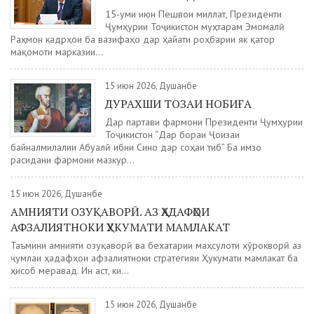
15-уми июн Пешвои миллат, Президенти
Ҷумҳурии Тоҷикистон муҳтарам Эмомалӣ
Раҳмон кадрҳои ба вазифаҳо дар ҳайати роҳбарии як қатор
мақомоти марказии...
15 июн 2026, Душанбе
ДУРАХШИ ТОЗАИ НОБИҒА
Дар партави фармони Президенти Ҷумҳурии
Тоҷикистон “Дар бораи Ҷоизаи
байналмилалии Абуалӣ ибни Сино дар соҳаи тиб” Ба имзо
расидани фармони мазкур...
15 июн 2026, Душанбе
АМНИЯТИ ОЗУҚАВОРӢ. АЗ ҲАДАФҲОИ
АФЗАЛИЯТНОКИ ҲУКУМАТИ МАМЛАКАТ
Таъмини амнияти озуқаворӣ ва бехатарии маҳсулоти хӯрокворӣ аз
ҷумлаи ҳадафҳои афзалиятноки стратегияи Ҳукумати мамлакат ба
ҳисоб меравад. Ин аст, ки...
15 июн 2026, Душанбе