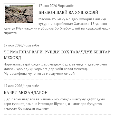
17 июн 2026, Чоршанбе
БИЁБОНШАВӢ ВА ХУШКСОЛӢ
Масъулияти ману мо дар мубориза алайҳи
зуҳуроти харобиовар Ҳамасола 17-ум июн
ҳамчун Рӯзи ҷаҳонии мубориза бо биёбоншавӣ ва хушксолӣ ҷашн
гирифта...
17 июн 2026, Чоршанбе
ЧОРМАҒЗПАРВАРӢ. РУШДИ СОҲА ТАВАҶҶУҲИ БЕШТАР
МЕХОҲАД
Чормағзпарварӣ соҳаи даромаднок буда, аз ҷиҳати давомнокии
давраи ҳосилдиҳӣ чормағз дар ҷойи аввал меистад.
Мутаассифона, чунонки аз маълумоти оморӣ...
17 июн 2026, Чоршанбе
БАБРИ МОЗАНДАРОН
Дар овони наврасӣ ва ҷавонии мо, солҳои шастуму ҳафтодуми
асри гузашта, замони Иттиҳоди Шуравӣ, ин кишвари бузургро
«маҳкам бо пардаи оҳанин»...