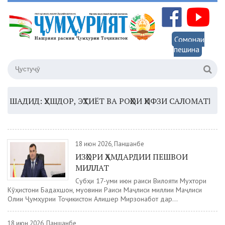
Сомонаи
пешина
Д: ҲУШДОР, ЭҲТИЁТ ВА РОҲҲОИ ҲИФЗИ САЛОМАТӢ
16:3
18 июн 2026, Панҷшанбе
ИЗҲОРИ ҲАМДАРДИИ ПЕШВОИ
МИЛЛАТ
Субҳи 17-уми июн раиси Вилояти Мухтори
Кӯҳистони Бадахшон, муовини Раиси Маҷлиси миллии Маҷлиси
Олии Ҷумҳурии Тоҷикистон Алишер Мирзонабот дар...
18 июн 2026, Панҷшанбе