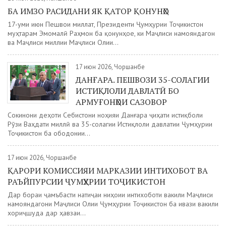
БА ИМЗО РАСИДАНИ ЯК ҚАТОР ҚОНУНҲО
17-уми июн Пешвои миллат, Президенти Ҷумҳурии Тоҷикистон
муҳтарам Эмомалӣ Раҳмон ба қонунҳое, ки Маҷлиси намояндагон
ва Маҷлиси миллии Маҷлиси Олии...
17 июн 2026, Чоршанбе
ДАНҒАРА. ПЕШВОЗИ 35-СОЛАГИИ
ИСТИҚЛОЛИ ДАВЛАТӢ БО
АРМУҒОНҲОИ САЗОВОР
Сокинони деҳоти Себистони ноҳияи Данғара ҷиҳати истиқболи
Рӯзи Ваҳдати миллӣ ва 35-солагии Истиқлоли давлатии Ҷумҳурии
Тоҷикистон ба ободонии...
17 июн 2026, Чоршанбе
ҚАРОРИ КОМИССИЯИ МАРКАЗИИ ИНТИХОБОТ ВА
РАЪЙПУРСИИ ҶУМҲУРИИ ТОҶИКИСТОН
Дар бораи ҷамъбасти натиҷаи ниҳоии интихоботи вакили Маҷлиси
намояндагони Маҷлиси Олии Ҷумҳурии Тоҷикистон ба ивази вакили
хориҷшуда дар ҳавзаи...