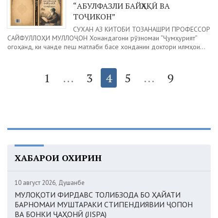
“АБУЛФАЗЛИ БАЙҲАҚӢ ВА
ТОҶИКОН”
СУХАН АЗ КИТОБИ ТОЗАНАШРИ ПРОФЕССОР
САЙФУЛЛОҲИ МУЛЛОҶОН Хонандагони рӯзномаи “Ҷумҳурият”
огоҳанд, ки чанде пеш матлаби басе хондании доктори илмҳои...
1
...
3
4
5
...
9
ХАБАРҲОИ ОХИРИН
10 август 2026, Душанбе
МУЛОҚОТИ ФИРДАВС ТОЛИБЗОДА БО ҲАЙАТИ
БАРНОМАИ МУШТАРАКИ СТИПЕНДИЯВИИ ҶОПОН
ВА БОНКИ ҶАҲОНӢ (JISPA)