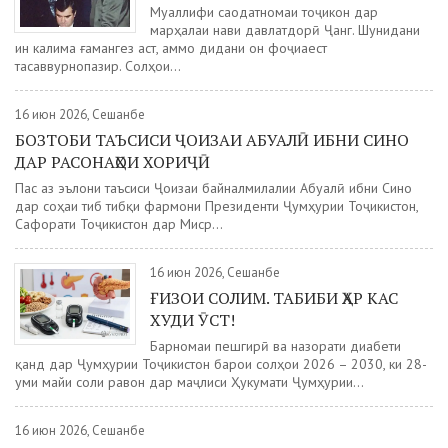
Муаллифи саодатномаи тоҷикон дар
марҳалаи нави давлатдорӣ Ҷанг. Шунидани
ин калима ғамангез аст, аммо дидани он фоҷиаест
тасаввурнопазир. Солҳои...
16 июн 2026, Сешанбе
БОЗТОБИ ТАЪСИСИ ҶОИЗАИ АБУАЛӢ ИБНИ СИНО
ДАР РАСОНАҲОИ ХОРИҶӢ
Пас аз эълони таъсиси Ҷоизаи байналмилалии Абуалӣ ибни Сино
дар соҳаи тиб тибқи фармони Президенти Ҷумҳурии Тоҷикистон,
Сафорати Тоҷикистон дар Миср...
16 июн 2026, Сешанбе
ҒИЗОИ СОЛИМ. ТАБИБИ ҲАР КАС
ХУДИ ӮСТ!
Барномаи пешгирӣ ва назорати диабети
қанд дар Ҷумҳурии Тоҷикистон барои солҳои 2026 – 2030, ки 28-
уми майи соли равон дар маҷлиси Ҳукумати Ҷумҳурии...
16 июн 2026, Сешанбе