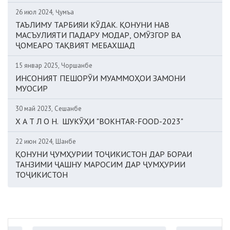
26 июл 2024, Ҷумъа
ТАЪЛИМУ ТАРБИЯИ КӮДАК. ҚОНУНИ НАВ
МАСЪУЛИЯТИ ПАДАРУ МОДАР, ОМӮЗГОР ВА
ҶОМЕАРО ТАҚВИЯТ МЕБАХШАД
15 январ 2025, Чоршанбе
ИНСОНИЯТ ПЕШОРӮИ МУАММОҲОИ ЗАМОНИ
МУОСИР
30 май 2023, Сешанбе
Х А Т Л О Н. ШУКӮҲИ "BOKHTAR-FOOD-2023"
22 июн 2024, Шанбе
ҚОНУНИ ҶУМҲУРИИ ТОҶИКИСТОН ДАР БОРАИ
ТАНЗИМИ ҶАШНУ МАРОСИМ ДАР ҶУМҲУРИИ
ТОҶИКИСТОН