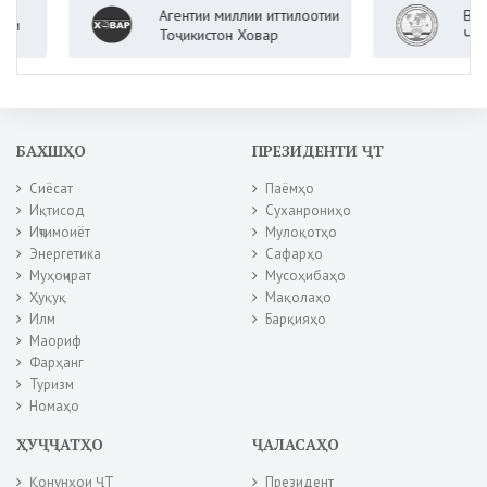
Агентии миллии иттилоотии
Вазорати к
Тоҷикистон Ховар
Ҷумҳурии 
БАХШҲО
ПРЕЗИДЕНТИ ҶТ
Сиёсат
Паёмҳо
Иқтисод
Суханрониҳо
Иҷтимоиёт
Мулоқотҳо
Энергетика
Сафарҳо
Муҳоҷират
Мусоҳибаҳо
Ҳуқуқ
Мақолаҳо
Илм
Барқияҳо
Маориф
Фарҳанг
Туризм
Номаҳо
ҲУҶҶАТҲО
ҶАЛАСАҲО
Қонунҳои ҶТ
Президент