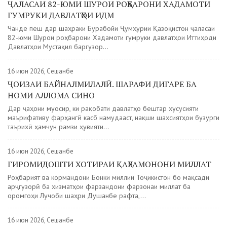
ҶАЛАСАИ 82-ЮМИ ШУРОИ РОҲБАРОНИ ХАДАМОТИ
ГУМРУКИ ДАВЛАТҲОИ ИДМ
Чанде пеш дар шаҳраки Бурабойи Ҷумҳурии Қазоқистон ҷаласаи
82-юми Шурои роҳбарони Хадамоти гумруки давлатҳои Иттиҳоди
Давлатҳои Мустақил баргузор...
16 июн 2026, Сешанбе
ҶОИЗАИ БАЙНАЛМИЛАЛӢ. ШАРАФИ ДИГАРЕ БА
НОМИ АЛЛОМА СИНО
Дар ҷаҳони муосир, ки рақобати давлатҳо бештар хусусияти
маърифативу фарҳангӣ касб намудааст, нақши шахсиятҳои бузурги
таърихӣ ҳамчун рамзи ҳувияти...
16 июн 2026, Сешанбе
ГИРОМИДОШТИ ХОТИРАИ ҚАҲРАМОНОНИ МИЛЛАТ
Роҳбарият ва кормандони Бонки миллии Тоҷикистон бо мақсади
арҷгузорӣ ба хизматҳои фарзандони фарзонаи миллат ба
оромгоҳи Лучоби шаҳри Душанбе рафта,...
16 июн 2026, Сешанбе