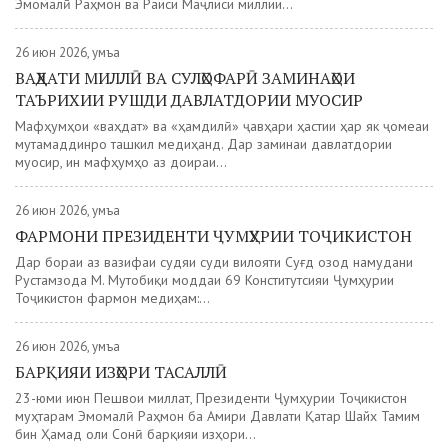
Эмомалӣ Раҳмон ва Раиси Маҷлиси миллии...
26 июн 2026, Ҷумъа
ВАҲДАТИ МИЛЛӢ ВА СУЛҲОФАРӢ ЗАМИНАҲОИ
ТАЪРИХИИ РУШДИ ДАВЛАТДОРИИ МУОСИР
Мафҳумҳои «ваҳдат» ва «ҳамдилӣ» ҷавҳари ҳастии ҳар як ҷомеаи
мутамаддинро ташкил медиҳанд. Дар заминаи давлатдории
муосир, ин мафҳумҳо аз доираи...
26 июн 2026, Ҷумъа
ФАРМОНИ ПРЕЗИДЕНТИ ҶУМҲУРИИ ТОҶИКИСТОН
Дар бораи аз вазифаи судяи суди вилояти Суғд озод намудани
Рустамзода М. Мутобиқи моддаи 69 Конститутсияи Ҷумҳурии
Тоҷикистон фармон медиҳам:...
26 июн 2026, Ҷумъа
БАРҚИЯИ ИЗҲОРИ ТАСАЛЛӢ
23-юми июн Пешвои миллат, Президенти Ҷумҳурии Тоҷикистон
муҳтарам Эмомалӣ Раҳмон ба Амири Давлати Қатар Шайх Тамим
бин Ҳамад оли Сонӣ барқияи изҳори...