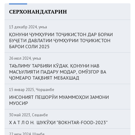
СЕРХОНАНДАТАРИН
13 декабр 2024, Ҷумъа
ҚОНУНИ ҶУМҲУРИИ ТОҶИКИСТОН ДАР БОРАИ
БУҶЕТИ ДАВЛАТИИ ҶУМҲУРИИ ТОҶИКИСТОН
БАРОИ СОЛИ 2025
26 июл 2024, Ҷумъа
ТАЪЛИМУ ТАРБИЯИ КӮДАК. ҚОНУНИ НАВ
МАСЪУЛИЯТИ ПАДАРУ МОДАР, ОМӮЗГОР ВА
ҶОМЕАРО ТАҚВИЯТ МЕБАХШАД
15 январ 2025, Чоршанбе
ИНСОНИЯТ ПЕШОРӮИ МУАММОҲОИ ЗАМОНИ
МУОСИР
30 май 2023, Сешанбе
Х А Т Л О Н. ШУКӮҲИ "BOKHTAR-FOOD-2023"
22 июн 2024, Шанбе