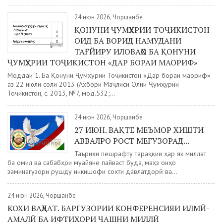
24 июн 2026, Чоршанбе
ҚОНУНИ ҶУМҲУРИИ ТОҶИКИСТОН
ОИД БА ВОРИД НАМУДАНИ
ТАҒЙИРУ ИЛОВАҲО БА ҚОНУНИ
ҶУМҲУРИИ ТОҶИКИСТОН «ДАР БОРАИ МАОРИФ»
Моддаи 1. Ба Қонуни Ҷумҳурии Тоҷикистон «Дар бораи маориф»
аз 22 июли соли 2013 (Ахбори Маҷлиси Олии Ҷумҳурии
Тоҷикистон, с. 2013, №7, мод.532;...
24 июн 2026, Чоршанбе
27 ИЮН. ВАҚТЕ МЕЪМОР ХИШТИ
АВВАЛРО РОСТ МЕГУЗОРАД...
Таърихи пешрафту тараққии ҳар як миллат
ба омил ва сабабҳои муайяне пайваст буда, маҳз онҳо
заминагузори рушду инкишофи сохти давлатдорӣ ва...
24 июн 2026, Чоршанбе
КОХИ ВАҲДАТ. БАРГУЗОРИИ КОНФЕРЕНСИЯИ ИЛМӢ-
АМАЛӢ БА ИФТИХОРИ ҶАШНИ МИЛЛӢ