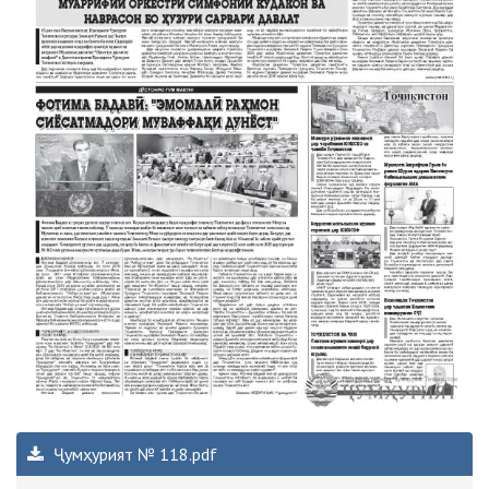
Ҷумҳурият № 118.pdf