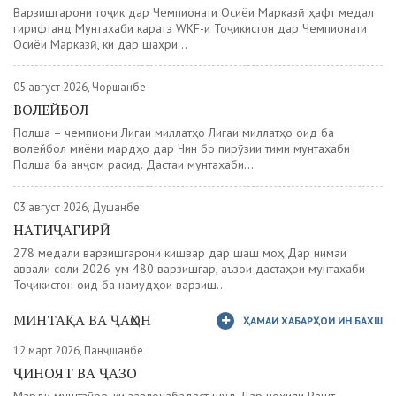
Варзишгарони тоҷик дар Чемпионати Осиёи Марказӣ ҳафт медал
гирифтанд Мунтахаби каратэ WKF-и Тоҷикистон дар Чемпионати
Осиёи Марказӣ, ки дар шаҳри...
05 август 2026, Чоршанбе
ВОЛЕЙБОЛ
Полша – чемпиони Лигаи миллатҳо Лигаи миллатҳо оид ба
волейбол миёни мардҳо дар Чин бо пирӯзии тими мунтахаби
Полша ба анҷом расид. Дастаи мунтахаби...
03 август 2026, Душанбе
НАТИҶАГИРӢ
278 медали варзишгарони кишвар дар шаш моҳ Дар нимаи
аввали соли 2026-ум 480 варзишгар, аъзои дастаҳои мунтахаби
Тоҷикистон оид ба намудҳои варзиш...
МИНТАҚА ВА ҶАҲОН
ҲАМАИ ХАБАРҲОИ ИН БАХШ
12 март 2026, Панҷшанбе
ҶИНОЯТ ВА ҶАЗО
Марди муштзӯре, ки завлонабадаст шуд Дар ноҳияи Рашт