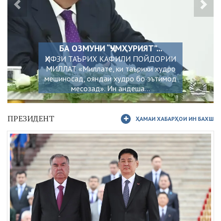
БА ОЗМУНИ “ҶУМҲУРИЯТ”...
ҲИФЗИ ТАЪРИХ КАФИЛИ ПОЙДОРИИ
МИЛЛАТ «Миллате, ки таърихи худро
мешиносад, ояндаи худро бо эътимод
месозад». Ин андеша...
ПРЕЗИДЕНТ
ҲАМАИ ХАБАРҲОИ ИН БАХШ