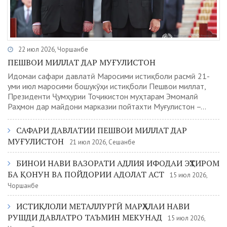
22 июл 2026, Чоршанбе
ПЕШВОИ МИЛЛАТ ДАР МУҒУЛИСТОН
Идомаи сафари давлатӣ Маросими истиқболи расмӣ 21-
уми июл маросими бошукӯҳи истиқболи Пешвои миллат,
Президенти Ҷумҳурии Тоҷикистон муҳтарам Эмомалӣ
Раҳмон дар майдони марказии пойтахти Муғулистон –...
САФАРИ ДАВЛАТИИ ПЕШВОИ МИЛЛАТ ДАР
МУҒУЛИСТОН
21 июл 2026, Сешанбе
БИНОИ НАВИ ВАЗОРАТИ АДЛИЯ ИФОДАИ ЭҲТИРОМ
БА ҚОНУН ВА ПОЙДОРИИ АДОЛАТ АСТ
15 июл 2026,
Чоршанбе
ИСТИҚЛОЛИ МЕТАЛЛУРГӢ МАРҲАЛАИ НАВИ
РУШДИ ДАВЛАТРО ТАЪМИН МЕКУНАД
15 июл 2026,