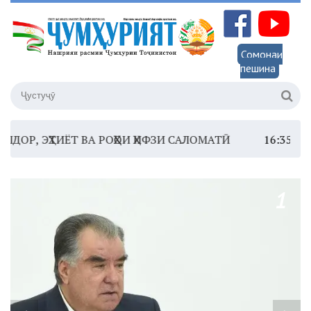
Сомонаи
пешина
Т ВА РОҲҲОИ ҲИФЗИ САЛОМАТӢ
16:35 –
ШОМИ ШАНБ