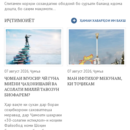
Спитамен корҳои созандагию ободонӣ бо суръати баланд идома
дошта, бо саҳми мақомоти...
ИҶТИМОИЁТ
ҲАМАИ ХАБАРҲОИ ИН БАХШ
07 август 2026, Ҷумъа
07 август 2026, Ҷумъа
ҶОМЕАИ МУОСИР. ЧӢ ГУНА
МАН ИФТИХОР МЕКУНАМ,
МИЁНИ ҶАҲОНИШАВӢ ВА
КИ ТОҶИКАМ
АСОЛАТИ МИЛЛӢ ТАВОЗУН
БИОФАРЕМ?
Ҳар вақте ки сухан дар бораи
соҳибкорони саховатпеша
меравад, дар Ҷамоати шаҳраки
«30-солагии истиқлол»-и ноҳияи
Файзобод номи Шоҳин