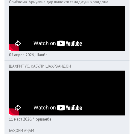
Ориёнома. Армуғоне дар шинохти тамаддуни ҷовидона
04 апрел 2026, Шанбе
ШАҲРИТУС. ҚАБУЛИ ШАҲРВАНДОН
11 март 2026, Чоршанбе
БАҲОРИ АҶАМ