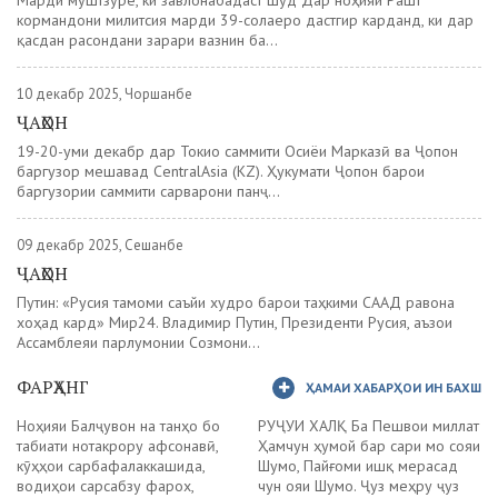
кормандони милитсия марди 39-солаеро дастгир карданд, ки дар
қасдан расондани зарари вазнин ба...
10 декабр 2025, Чоршанбе
ҶАҲОН
19-20-уми декабр дар Токио саммити Осиёи Марказӣ ва Ҷопон
баргузор мешавад CentralAsia (KZ). Ҳукумати Ҷопон барои
баргузории саммити сарварони панҷ...
09 декабр 2025, Сешанбе
ҶАҲОН
Путин: «Русия тамоми саъйи худро барои таҳкими СААД равона
хоҳад кард» Мир24. Владимир Путин, Президенти Русия, аъзои
Ассамблеяи парлумонии Созмони...
ФАРҲАНГ
ҲАМАИ ХАБАРҲОИ ИН БАХШ
Ноҳияи Балҷувон на танҳо бо
РУҶУИ ХАЛҚ Ба Пешвои миллат
табиати нотакрору афсонавӣ,
Ҳамчун ҳумой бар сари мо сояи
кӯҳҳои сарбафалаккашида,
Шумо, Пайғоми ишқ мерасад
водиҳои сарсабзу фарох,
чун ояи Шумо. Ҷуз меҳру ҷуз