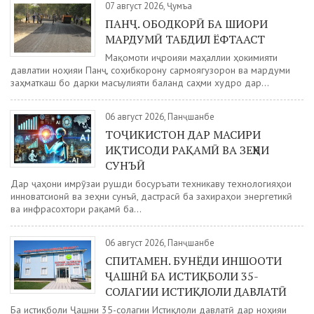
07 август 2026, Ҷумъа
ПАНҶ. ОБОДКОРӢ БА ШИОРИ
МАРДУМӢ ТАБДИЛ ЁФТААСТ
Мақомоти иҷроияи маҳаллии ҳокимияти
давлатии ноҳияи Панҷ, соҳибкорону сармоягузорон ва мардуми
заҳматкаш бо дарки масъулияти баланд саҳми худро дар...
06 август 2026, Панҷшанбе
ТОҶИКИСТОН ДАР МАСИРИ
ИҚТИСОДИ РАҚАМӢ ВА ЗЕҲНИ
СУНЪӢ
Дар ҷаҳони имрӯзаи рушди босуръати техникаву технологияҳои
инноватсионӣ ва зеҳни сунъӣ, дастрасӣ ба захираҳои энергетикӣ
ва инфрасохтори рақамӣ ба...
06 август 2026, Панҷшанбе
СПИТАМЕН. БУНЁДИ ИНШООТИ
ҶАШНӢ БА ИСТИҚБОЛИ 35-
СОЛАГИИ ИСТИҚЛОЛИ ДАВЛАТӢ
Ба истиқболи Ҷашни 35-солагии Истиқлоли давлатӣ дар ноҳияи