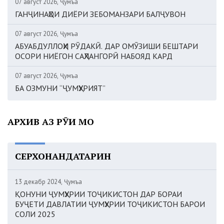
07 август 2026, Ҷумъа
ГАНҶИНАҲОИ ДИЁРИ ЗЕБОМАНЗАРИ БАЛҶУВОН
07 август 2026, Ҷумъа
АБУАБДУЛЛОҲИ РӮДАКӢ. ДАР ОМӮЗИШИ БЕШТАРИ
ОСОРИ НИЁГОН САҲЛАНГОРӢ НАБОЯД КАРД
07 август 2026, Ҷумъа
БА ОЗМУНИ “ҶУМҲУРИЯТ”
АРХИВ АЗ РӮИ МОҲ
СЕРХОНАНДАТАРИН
13 декабр 2024, Ҷумъа
ҚОНУНИ ҶУМҲУРИИ ТОҶИКИСТОН ДАР БОРАИ
БУҶЕТИ ДАВЛАТИИ ҶУМҲУРИИ ТОҶИКИСТОН БАРОИ
СОЛИ 2025