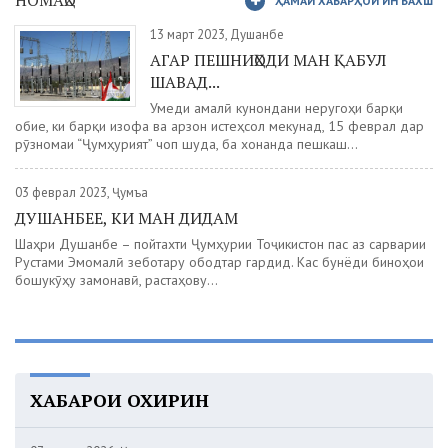
НОМАҲО
ҲАМАИ ХАБАРҲОИ ИН БАХШ
13 март 2023, Душанбе
АГАР ПЕШНИҲОДИ МАН ҚАБУЛ
ШАВАД...
Умеди амалӣ кунондани неругоҳи барқи
обие, ки барқи изофа ва арзон истеҳсол мекунад, 15 феврал дар
рӯзномаи “Ҷумҳурият” чоп шуда, ба хонанда пешкаш...
03 феврал 2023, Ҷумъа
ДУШАНБЕЕ, КИ МАН ДИДАМ
Шаҳри Душанбе – пойтахти Ҷумҳурии Тоҷикистон пас аз сарварии
Рустами Эмомалӣ зеботару ободтар гардид. Кас бунёди биноҳои
бошукӯҳу замонавӣ, растаҳову...
ХАБАРҲОИ ОХИРИН