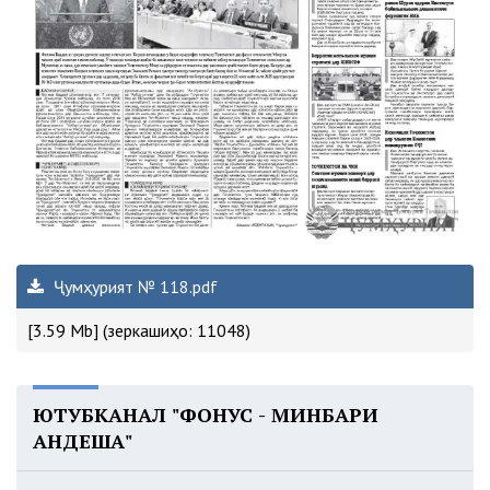
Ҷумҳурият № 118.pdf
[3.59 Mb] (зеркашиҳо: 11048)
ЮТУБКАНАЛ "ФОНУС - МИНБАРИ
АНДЕША"