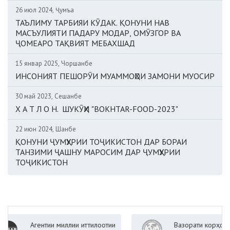
26 июл 2024, Ҷумъа
ТАЪЛИМУ ТАРБИЯИ КӮДАК. ҚОНУНИ НАВ
МАСЪУЛИЯТИ ПАДАРУ МОДАР, ОМӮЗГОР ВА
ҶОМЕАРО ТАҚВИЯТ МЕБАХШАД
15 январ 2025, Чоршанбе
ИНСОНИЯТ ПЕШОРӮИ МУАММОҲОИ ЗАМОНИ МУОСИР
30 май 2023, Сешанбе
Х А Т Л О Н. ШУКӮҲИ "BOKHTAR-FOOD-2023"
22 июн 2024, Шанбе
ҚОНУНИ ҶУМҲУРИИ ТОҶИКИСТОН ДАР БОРАИ
ТАНЗИМИ ҶАШНУ МАРОСИМ ДАР ҶУМҲУРИИ
ТОҶИКИСТОН
ии миллии иттилоотии
Вазорати корҳои хориҷии