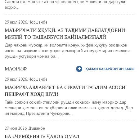
Савдои одамон яке аз он ҷиноятҳоест, ки моҳияти он дар тули
асрҳо...
29 июл 2026, Чоршанбе
МАЪРИФАТИ ҲУҚУҚӢ. АЗ ТАҲКИМИ ДАВЛАТДОРИИ
МИЛЛӢ ТО ТАШАББУСИ БАЙНАЛМИЛАЛӢ
Дар ҷаҳони муосир, ки волоияти қонун, ҳифзи ҳуқуқу озодиҳои
инсон ва таҳкими институтҳои демократӣ аз муҳимтарин омилҳои
рушди устувори ҷомеа ба...
МАОРИФ
ҲАМАИ ХАБАРҲОИ ИН БАХШ
29 июл 2026, Чоршанбе
МАОРИФ. АВЛАВИЯТ БА СИФАТИ ТАЪЛИМ АСОСИ
ПЕШРАФТ ХОҲАД ШУД!
Тайи солҳои соҳибистиқлолӣ рушди соҳаҳои илму маориф дар
меҳвари ҳамешагии роҳбарияти олии мамлакат қарор дорад. Дар
ин маврид Президенти Ҷумҳурии...
27 июл 2026, Душанбе
БА «ҶУМҲУРИЯТ» ҶАВОБ ОМАД