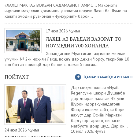
«ЛАХШ. МАКТАБ ВОҚЕАН САДАМАВИСТ АММО... Мақомоти
иҷроияи маҳаллии ҳокимияти давлатии ноҳияи Лахш ба Шумо ва
ҳайати эҷодии рӯзномаи «Ҷумҳурият» барои...
17 июл 2026, Ҷумъа
ЛАХШ. АЗ ВАЪДАИ ВАЗОРАТ ТО
НОУМЕДИИ 700 ХОНАНДА
Хонандагони Муассисаи таҳсилоти миёнаи
умумии № 2-и ноҳияи Лахш, воқеъ дар деҳаи Чорсӯ, тақрибан 10
сол боз аз ноилоҷӣ дар бинои садамавӣ таҳсил...
ПОЙТАХТ
ҲАМАИ ХАБАРҲОИ ИН БАХШ
Дар меҳмонхонаи «Hyatt
Regency»-и шаҳри Душанбе
дар доираи ҷаласаи 45-уми
Шурои идоракунандагони
Фонди иқлими сабз, ки бори
нахуст дар Осиёи Марказӣ
баргузор гардид, нишасти
матбуотӣ доир шуд. Дар он...
24 июл 2026, Ҷумъа
10 июл 2026, Ҷумъа