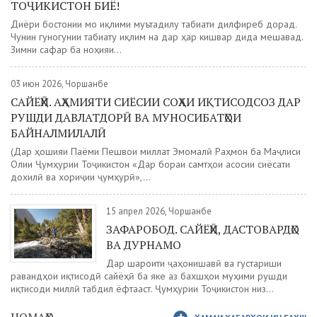
ТОҶИКИСТОН БИЁ!
Диёри бостонии мо иқлими муътадилу табиати дилфиреб дорад.
Чунин гуногунии табиату иқлим на дар ҳар кишвар дида мешавад.
Зимни сафар ба ноҳияи...
03 июн 2026, Чоршанбе
САЙЁҲӢ. АҲАМИЯТИ СИЁСИИ СОҲАИ ИҚТИСОДСОЗ ДАР
РУШДИ ДАВЛАТДОРӢ ВА МУНОСИБАТҲОИ
БАЙНАЛМИЛАЛӢ
(Дар ҳошияи Паёми Пешвои миллат Эмомалӣ Раҳмон ба Маҷлиси
Олии Ҷумҳурии Тоҷикистон «Дар бораи самтҳои асосии сиёсати
дохилӣ ва хориҷии ҷумҳурӣ»,...
15 апрел 2026, Чоршанбе
ЗАФАРОБОД. САЙЁҲӢ, ДАСТОВАРДҲО
ВА ДУРНАМО
Дар шароити ҷаҳонишавӣ ва густариши
равандҳои иқтисодӣ сайёҳӣ ба яке аз бахшҳои муҳими рушди
иқтисоди миллӣ табдил ёфтааст. Ҷумҳурии Тоҷикистон низ...