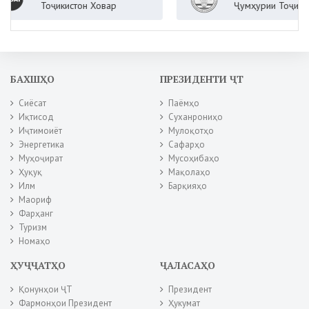
истон Ховар
Ҷумҳурии Тоҷикистон
БАХШҲО
ПРЕЗИДЕНТИ ҶТ
Сиёсат
Паёмҳо
Иқтисод
Суханрониҳо
Иҷтимоиёт
Мулоқотҳо
Энергетика
Сафарҳо
Муҳоҷират
Мусоҳибаҳо
Ҳуқуқ
Мақолаҳо
Илм
Барқияҳо
Маориф
Фарҳанг
Туризм
Номаҳо
ҲУҶҶАТҲО
ҶАЛАСАҲО
Қонунҳои ҶТ
Президент
Фармонҳои Президент
Ҳукумат