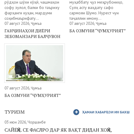
рӯдҳои шӯхи кӯҳӣ, чашмаҳои
муҳаббату ҷуз меҳрубониҳо,
софу зулол, балки бо таъриху
Сулҳ асту ваҳдату сафо
фарҳанги куҳан, мардуми
сармояи Шумо. Нурест чун
соҳибмаърифату...
таҷаллии имону...
07 август 2026, Ҷумъа
07 август 2026, Ҷумъа
ГАНҶИНАҲОИ ДИЁРИ
БА ОЗМУНИ “ҶУМҲУРИЯТ”
ЗЕБОМАНЗАРИ БАЛҶУВОН
07 август 2026, Ҷумъа
БА ОЗМУНИ “ҶУМҲУРИЯТ”
ТУРИЗМ
ҲАМАИ ХАБАРҲОИ ИН БАХШ
03 июн 2026, Чоршанбе
САЙЁҲӢ. СЕ ФАСЛРО ДАР ЯК ВАҚТ ДИДАН ХОҲӢ,