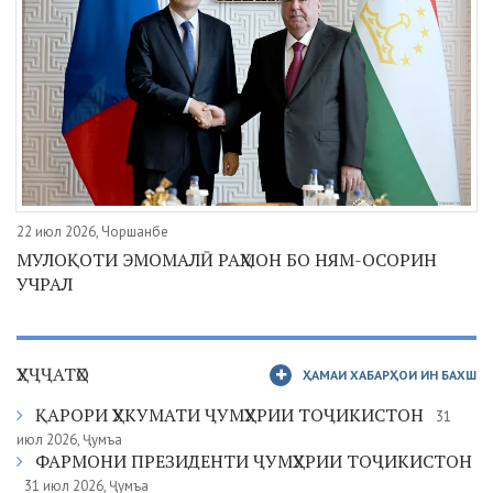
22 июл 2026, Чоршанбе
МУЛОҚОТИ ЭМОМАЛӢ РАҲМОН БО НЯМ-ОСОРИН
УЧРАЛ
ҲУҶҶАТҲО
ҲАМАИ ХАБАРҲОИ ИН БАХШ
ҚАРОРИ ҲУКУМАТИ ҶУМҲУРИИ ТОҶИКИСТОН
31
июл 2026, Ҷумъа
ФАРМОНИ ПРЕЗИДЕНТИ ҶУМҲУРИИ ТОҶИКИСТОН
31 июл 2026, Ҷумъа