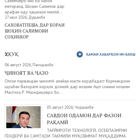
Салимовро низ ба забон
мегиранд. Шоҳин Салимов дар
арафаи иду ҷашнҳои миллӣ...
27 июл 2026, Душанбе
САХОВАТПЕША. ДАР БОРАИ
ШОҲИН САЛИМОВИ
СОҲИБКОР
ҲУҚУҚ
ҲАМАИ ХАБАРҲОИ ИН БАХШ
06 август 2026, Панҷшанбе
ҶИНОЯТ ВА ҶАЗО
Оғози парвандаи ҷиноятӣ алайҳи масти кордбадаст Кормандони
шуъбаи Вазорати корҳои дохилӣ дар ноҳияи Ашт сокини ноҳияи
Мастчоҳ Р. Масидиқовро бо...
05 август 2026, Чоршанбе
САВДОИ ОДАМОН ДАР ФАЗОИ
РАҚАМӢ
ТАҒЙИРОТИ ТЕХНОЛОГӢ, ОСЕБПАЗИРИИ
ГЕНДЕРӢ ВА САМТҲОИ ТАКМИЛИ МУҚОВИМАТ МУҚАДДИМА