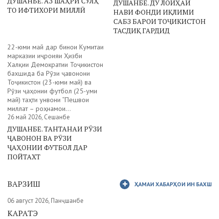
ДУШАНБЕ. АЗ ШАҲРИ СУЛҲ
ДУШАНБЕ. ДУ ЛОИҲАИ
ТО ИФТИХОРИ МИЛЛӢ
НАВИ ФОНДИ ИҚЛИМИ
САБЗ БАРОИ ТОҶИКИСТОН
ТАСДИҚ ГАРДИД
22-юми май дар бинои Кумитаи
марказии иҷроияи Ҳизби
Халқии Демократии Тоҷикистон
бахшида ба Рӯзи ҷавонони
Тоҷикистон (23-юми май) ва
Рӯзи ҷаҳонии футбол (25-уми
май) таҳти унвони “Пешвои
миллат – роҳнамои...
26 май 2026, Сешанбе
ДУШАНБЕ. ТАНТАНАИ РӮЗИ
ҶАВОНОН ВА РӮЗИ
ҶАҲОНИИ ФУТБОЛ ДАР
ПОЙТАХТ
ВАРЗИШ
ҲАМАИ ХАБАРҲОИ ИН БАХШ
06 август 2026, Панҷшанбе
КАРАТЭ