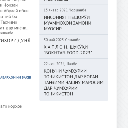
си Ҷоизаи
15 январ 2025, Чоршанбе
и Абуалӣ ибни
и тиб ба
ИНСОНИЯТ ПЕШОРӮИ
 Тасмими
МУАММОҲОИ ЗАМОНИ
ат дар миёни...
МУОСИР
анҷшанбе
ТИХОРИ ДУНЁ
30 май 2023, Сешанбе
Х А Т Л О Н. ШУКӮҲИ
"BOKHTAR-FOOD-2023"
22 июн 2024, Шанбе
ҚОНУНИ ҶУМҲУРИИ
ТОҶИКИСТОН ДАР БОРАИ
ХАБАРҲОИ ИН БАХШ
ТАНЗИМИ ҶАШНУ МАРОСИМ
ДАР ҶУМҲУРИИ
ТОҶИКИСТОН
ати корҳои