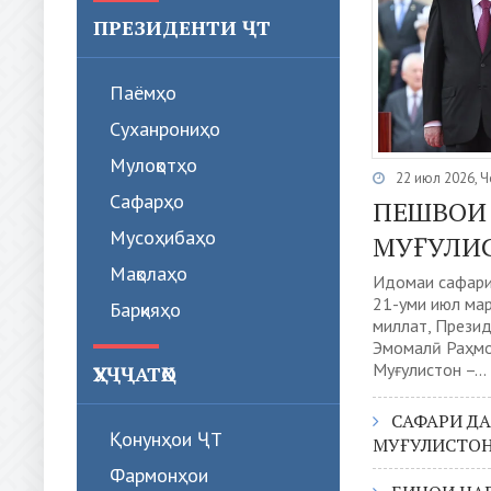
ПРЕЗИДЕНТИ ҶТ
Паёмҳо
Суханрониҳо
Мулоқотҳо
22 июл 2026, 
Сафарҳо
ПЕШВОИ
Мусоҳибаҳо
МУҒУЛИ
Мақолаҳо
Идомаи сафари
21-уми июл ма
Барқияҳо
миллат, Прези
Эмомалӣ Раҳмо
Муғулистон –...
ҲУҶҶАТҲО
САФАРИ Д
Қонунҳои ҶТ
МУҒУЛИСТО
Фармонҳои