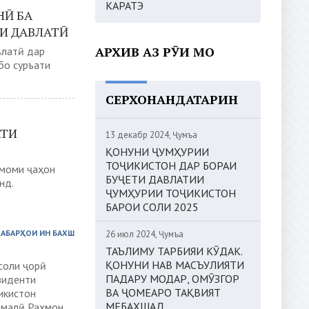
КАРАТЭ
НӢ БА
И ДАВЛАТӢ
АРХИВ АЗ РӮИ МОҲ
влатӣ дар
бо суръати
СЕРХОНАНДАТАРИН
АТИ
13 декабр 2024, Ҷумъа
ҚОНУНИ ҶУМҲУРИИ
ТОҶИКИСТОН ДАР БОРАИ
амоми ҷаҳон
БУҶЕТИ ДАВЛАТИИ
нд.
ҶУМҲУРИИ ТОҶИКИСТОН
БАРОИ СОЛИ 2025
ХАБАРҲОИ ИН БАХШ
26 июл 2024, Ҷумъа
ТАЪЛИМУ ТАРБИЯИ КӮДАК.
ҚОНУНИ НАВ МАСЪУЛИЯТИ
соли ҷорӣ
ПАДАРУ МОДАР, ОМӮЗГОР
зиденти
ВА ҶОМЕАРО ТАҚВИЯТ
икистон
МЕБАХШАД
омалӣ Раҳмон