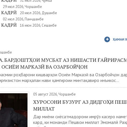
 КАДРӢ
31 июл 2026, Ҷумъа
29 июл 2026, Чоршанбе
 КАДРӢ
20 июл 2026, Душанбе
02 июл 2026, Панҷшанбе
 КАДРӢ
16 июн 2026, Сешанбе
ҲАМАИ 
оршанбе
А. БАРДОШТҲОИ МУСБАТ АЗ НИШАСТИ ҒАЙРИРАС
 ОСИЁИ МАРКАЗӢ ВА ОЗАРБОЙҶОН
расмии роҳбарони кишварҳои Осиёи Марказӣ ва Озарбойҷон да
рғизистон марҳалаи нави ҳамгироии минтақавиро инъикос...
05 август 2026, Чоршанбе
ХУРОСОНИ БУЗУРГ АЗ ДИДГОҲИ ПЕ
МИЛЛАТ
Дар миёни сиёсатмадорони имрӯз касеро наме
кард, ки монанди Пешвои миллат Эмомалӣ Раҳ