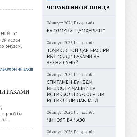
ЧОРАБИНИҲОИ ОЯНДА
06 август 2026, Панҷшанбе
БА ОЗМУНИ “ҶУМҲУРИЯТ”
РИЁӢ ТО
ёӣ асоси
06 август 2026, Панҷшанбе
ро омӯзем,
ТОҶИКИСТОН ДАР МАСИРИ
ИҚТИСОДИ РАҚАМӢ ВА
ЗЕҲНИ СУНЪӢ
ХАБАРҲОИ ИН БАХШ
06 август 2026, Панҷшанбе
СПИТАМЕН. БУНЁДИ
ИНШООТИ ҶАШНӢ БА
ДИ РАҚАМӢ
ИСТИҚБОЛИ 35-СОЛАГИИ
ИСТИҚЛОЛИ ДАВЛАТӢ
ву
06 август 2026, Панҷшанбе
астрасӣ ба
ба...
ҶИНОЯТ ВА ҶАЗО
06 август 2026, Панҷшанбе