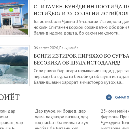
СПИТАМЕН. БУНЁДИ ИНШООТИ ҶАШ
ИСТИҚБОЛИ 35-СОЛАГИИ ИСТИҚЛОЛ
Ба истиқболи Ҷашни 35-солагии Истиқлоли да
ноҳияи Спитамен корҳои созандагию ободонӣ 
баланд идома дошта, бо саҳми мақомоти...
06 август 2026, Панҷшанбе
БОНГИ ИЗТИРОБ. ПИРЯХҲО БО СУРЪ
БЕСОБИҚА ОБ ШУДА ИСТОДААНД!
Соли равон бар асари гармшавии шадид дар т
пиряхҳо бо суръати бесобиқа об шуда истодаа
Баландшавии ҳарорат зимистонро кӯтоҳ ва...
ОИЁТ
ҲАМАИ 
ухан дар
Дар куҷое, ки бошед, дар
23-юми майи 
рони
ҳама лаҳзаҳои вазнин, ҳеҷ
фармони Пре
еравад, дар
гоҳ нисбат ба миллати худ,
Ҷумҳурии Тоҷ
ки «30-
нисбат ба Ватани худ,
муҳтарам Эм