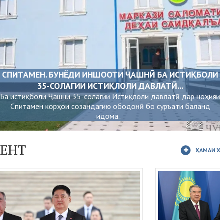
СПИТАМЕН. БУНЁДИ ИНШООТИ ҶАШНӢ БА ИСТИҚБОЛИ
35-СОЛАГИИ ИСТИҚЛОЛИ ДАВЛАТӢ...
Ба истиқболи Ҷашни 35-солагии Истиқлоли давлатӣ дар ноҳияи
Спитамен корҳои созандагию ободонӣ бо суръати баланд
идома...
ЕНТ
ҲАМАИ 