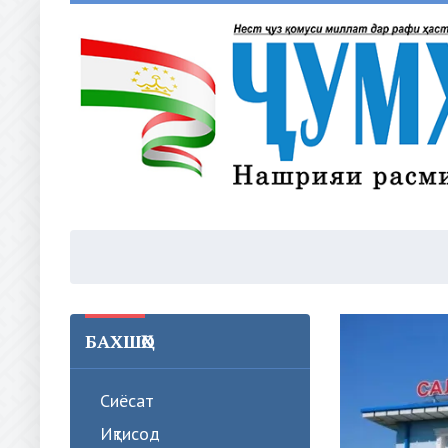
БАХШҲО
Сиёсат
Иқтисод