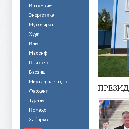
Иҷтимоиёт
Энергетика
Муҳоҷират
Ҳуқуқ
Илм
Маориф
ЛОИЯ...
Пойтахт
вои миллат, Президенти Ҷумҳурии
ишвар муҳтарам Эмомалӣ Раҳмон...
Варзиш
Минтақа ва ҷаҳон
ПРЕЗИД
Фарҳанг
Туризм
Номаҳо
Хабарҳо