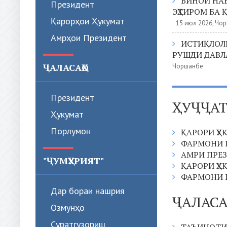
БИНОИ НА
Президент
ЭҲТИРОМ БА 
Қарорҳои Ҳукумат
15 июл 2026, Чо
Амрҳои Президент
ИСТИҚЛОЛИ
РУШДИ ДАВЛ
ҶАЛАСАҲО
Чоршанбе
Президент
ҲУҶҶА
Ҳукумат
Порлумон
ҚАРОРИ ҲУ
ФАРМОНИ 
АМРИ ПРЕ
"ҶУМҲУРИЯТ"
ҚАРОРИ ҲУ
ФАРМОНИ 
Дар бораи нашрия
ҶАЛАС
Озмунҳо
Суратгузориш