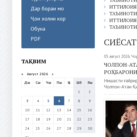
ТАЪИНОТИ
ИТТИЛОИЯ
Дар бораи мо
ТАЪИНОТИ
Ҷои холии кор
ИТТИЛОИЯ
ТАЪИНОТИ
Обуна
PDF
СИЁСАТ
05 август 2026, Ч
ТАҚВИМ
ЧОЛПОН-АТ
РОҲБАРОНИ
«
Август 2026 »
Нишасти ғайри
Дш
Сш
Чш
Пш
Ҷъ
Шб
Яш
Чолпон-Атаи Қи
1
2
3
4
5
6
7
8
9
10
11
12
13
14
15
16
17
18
19
20
21
22
23
24
25
26
27
28
29
30