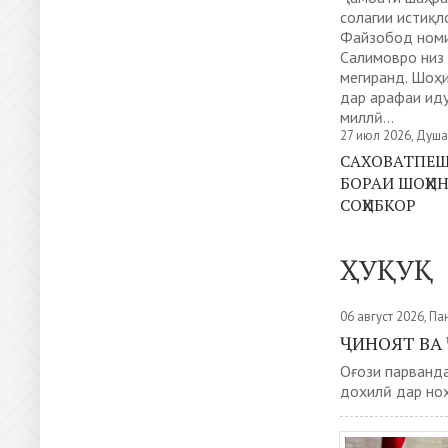
солагии истиқл
Файзобод ном
Салимовро низ
мегиранд. Шоҳ
дар арафаи ид
миллӣ...
27 июл 2026, Душ
САХОВАТПЕШ
БОРАИ ШОҲИ
СОҲИБКОР
ҲУҚУҚ
06 август 2026, П
ҶИНОЯТ ВА
Оғози парванд
дохилӣ дар ноҳ