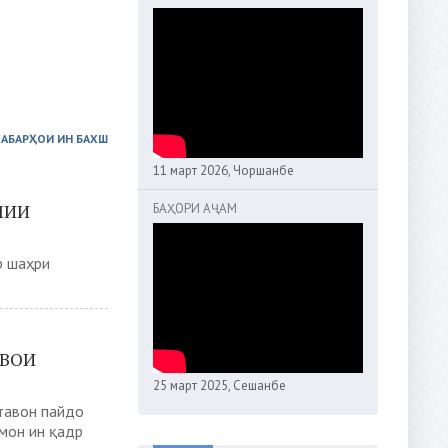
ХАБАРҲОИ ИН БАХШ
11 март 2026, Чоршанбе
МИИ
БАҲОРИ АҶАМ
р шаҳри
ШВОИ
25 март 2025, Сешанбе
тавон пайдо
мон ин қадр