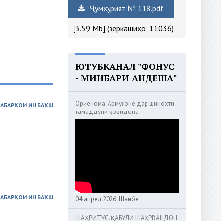
Ҷумҳурият № 118.pdf
[3.59 Mb] (зеркашиҳо: 11036)
ЮТУБКАНАЛ "ФОНУС
- МИНБАРИ АНДЕША"
Ориёнома. Армуғоне дар шинохти
ХАБАРҲОИ ИН БАХШ
тамаддуни ҷовидона
ХАБАРҲОИ ИН БАХШ
04 апрел 2026, Шанбе
ШАҲРИТУС. ҚАБУЛИ ШАҲРВАНДОН