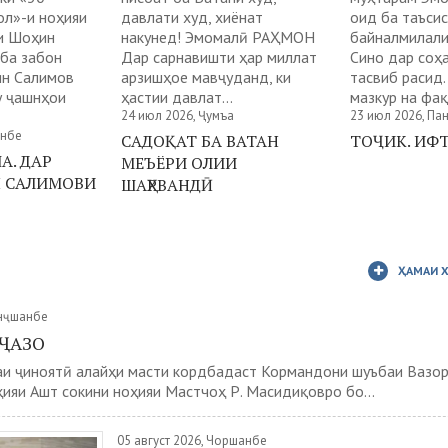
ол»-и ноҳияи
давлати худ, хиёнат
оид ба таъси
и Шоҳин
накунед! Эмомалӣ РАҲМОН
байналмилали
 ба забон
Дар сарнавишти ҳар миллат
Сино дар соҳа
ин Салимов
арзишҳое мавҷуданд, ки
тасвиб расид.
у ҷашнҳои
ҳастии давлат...
мазкур на фақ
24 июл 2026, Ҷумъа
23 июл 2026, П
анбе
САДОҚАТ БА ВАТАН
ТОҶИК. ИФ
А. ДАР
МЕЪЁРИ ОЛИИ
Н САЛИМОВИ
ШАҲРВАНДӢ
ҲАМАИ 
анҷшанбе
 ҶАЗО
аи ҷиноятӣ алайҳи масти кордбадаст Кормандони шуъбаи Вазор
ияи Ашт сокини ноҳияи Мастчоҳ Р. Масидиқовро бо...
05 август 2026, Чоршанбе