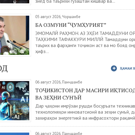
зиёд ба таърихи гузаштаи кишвар ва...
05 август 2026, Чоршанбе
БА ОЗМУНИ “ҶУМҲУРИЯТ”
ЭМОМАЛӢ РАҲМОН. АЗ ЭҲЁИ ТАМАДДУНИ О
ТАҲКИМИ ТАФАККУРИ МИЛЛӢ Тамаддуни ори
таърих ва фарҳанги тоҷикон аст ва мо бояд он
ҳифз...
ОД
ҲАМАИ 
06 август 2026, Панҷшанбе
ТОҶИКИСТОН ДАР МАСИРИ ИҚТИСО
ВА ЗЕҲНИ СУНЪӢ
Дар ҷаҳони имрӯзаи рушди босуръати техника
технологияҳои инноватсионӣ ва зеҳни сунъӣ, д
захираҳои энергетикӣ ва инфрасохтори рақамӣ 
06 август 2026, Панҷшанбе