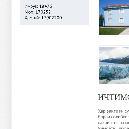
Имрӯз: 18476
Моҳ: 170252
Ҳамагӣ: 17902200
ИҶТИМ
Ҳар вақте ки с
бораи соҳибко
саховатпеша м
Ҷамоати шаҳра