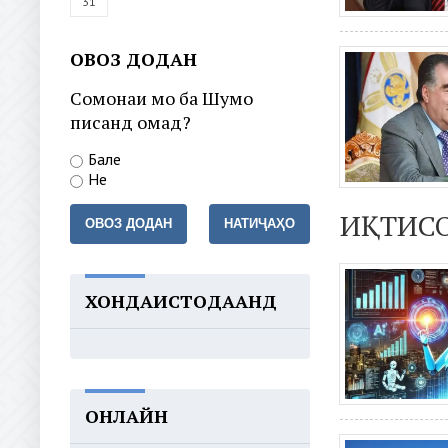
31
ОВОЗ ДОДАН
Сомонаи мо ба Шумо
писанд омад?
Бале
Не
ИҚТИС
ОВОЗ ДОДАН
НАТИҶАҲО
ХОНДАИСТОДААНД
ОНЛАЙН