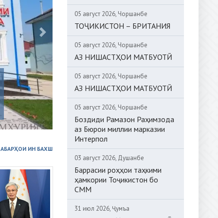
05 август 2026, Чоршанбе
ТОҶИКИСТОН – БРИТАНИЯ
05 август 2026, Чоршанбе
АЗ НИШАСТҲОИ МАТБУОТӢ
05 август 2026, Чоршанбе
БОНГИ ИЗТИРОБ. ПИРЯХҲО 
АЗ НИШАСТҲОИ МАТБУОТӢ
ШУДА ИСТО
Соли равон бар асари гармша
05 август 2026, Чоршанбе
пиряхҳо бо суръати бесобиқа об 
Боздиди Рамазон Раҳимзода
аз Бюрои миллии марказии
Интерпол
ХАБАРҲОИ ИН БАХШ
03 август 2026, Душанбе
Баррасии роҳҳои таҳкими
ҳамкории Тоҷикистон бо
СММ
31 июл 2026, Ҷумъа