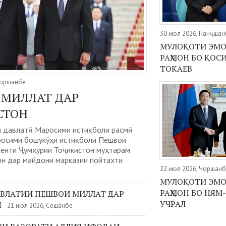
30 июл 2026, Панҷшан
МУЛОҚОТИ ЭМ
РАҲМОН БО ҚО
ТОКАЕВ
Чоршанбе
 МИЛЛАТ ДАР
СТОН
 давлатӣ Маросими истиқболи расмӣ
росими бошукӯҳи истиқболи Пешвои
денти Ҷумҳурии Тоҷикистон муҳтарам
н дар майдони марказии пойтахти
22 июл 2026, Чоршан
МУЛОҚОТИ ЭМ
РАҲМОН БО НЯМ
АВЛАТИИ ПЕШВОИ МИЛЛАТ ДАР
УЧРАЛ
Н
21 июл 2026, Сешанбе