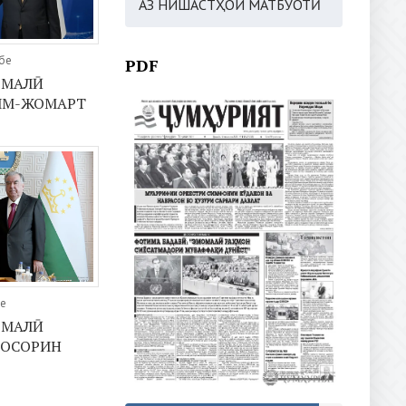
АЗ НИШАСТҲОИ МАТБУОТӢ
бе
PDF
ОМАЛӢ
СИМ-ЖОМАРТ
бе
ОМАЛӢ
-ОСОРИН