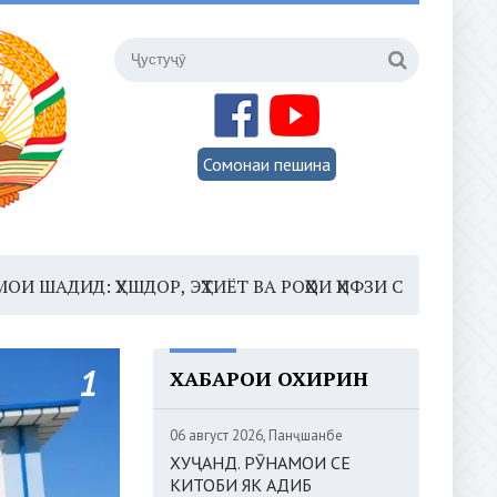
Сомонаи пешина
УШДОР, ЭҲТИЁТ ВА РОҲҲОИ ҲИФЗИ САЛОМАТӢ
16:35 –
ХАБАРҲОИ ОХИРИН
06 август 2026, Панҷшанбе
ХУҶАНД. РӮНАМОИ СЕ
КИТОБИ ЯК АДИБ